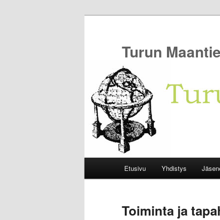
Siirry
sisältöön
Turun Maantie
Päävalikko
Etusivu
Yhdistys
Jäsen
Toiminta ja tap