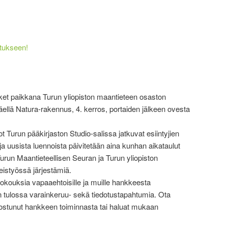
tukseen!
ket paikkana Turun yliopiston maantieteen osaston
äellä Natura-rakennus, 4. kerros, portaiden jälkeen ovesta
 Turun pääkirjaston Studio-salissa jatkuvat esiintyjien
a uusista luennoista päivitetään aina kunhan aikataulut
urun Maantieteellisen Seuran ja Turun yliopiston
istyössä järjestämiä.
kokouksia vapaaehtoisille ja muille hankkeesta
on tulossa varainkeruu- sekä tiedotustapahtumia. Ota
nnostunut hankkeen toiminnasta tai haluat mukaan