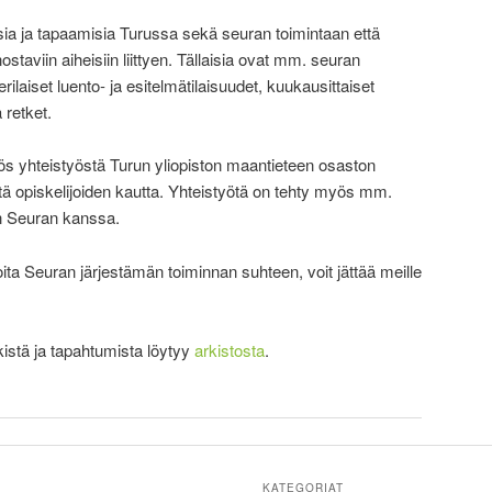
sia ja tapaamisia Turussa sekä seuran toimintaan että
nnostaviin aiheisiin liittyen. Tällaisia ovat mm. seuran
ilaiset luento- ja esitelmätilaisuudet, kuukausittaiset
 retket.
yös yhteistyöstä Turun yliopiston maantieteen osaston
ä opiskelijoiden kautta. Yhteistyötä on tehty myös mm.
en Seuran kanssa.
deoita Seuran järjestämän toiminnan suhteen, voit jättää meille
kistä ja tapahtumista löytyy
arkistosta
.
KATEGORIAT