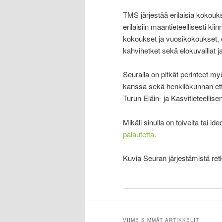
TMS järjestää erilaisia kokouk
erilaisiin maantieteellisesti kii
kokoukset ja vuosikokoukset, er
kahvihetket sekä elokuvaillat ja
Seuralla on pitkät perinteet m
kanssa sekä henkilökunnan ett
Turun Eläin- ja Kasvitieteellis
Mikäli sinulla on toiveita tai i
palautetta
.
Kuvia Seuran järjestämistä ret
VIIMEISIMMÄT ARTIKKELIT