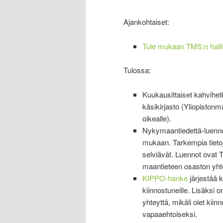
Ajankohtaiset:
Tule mukaan TMS:n halli
Tulossa:
Kuukausittaiset kahvihet
käsikirjasto (Yliopistonm
oikealle).
Nykymaantiedettä-luennot
mukaan. Tarkempia tietoj
selviävät. Luennot ovat T
maantieteen osaston yhte
KIPPO-hanke
järjestää 
kiinnostuneille. Lisäksi 
yhteyttä, mikäli olet kii
vapaaehtoiseksi.