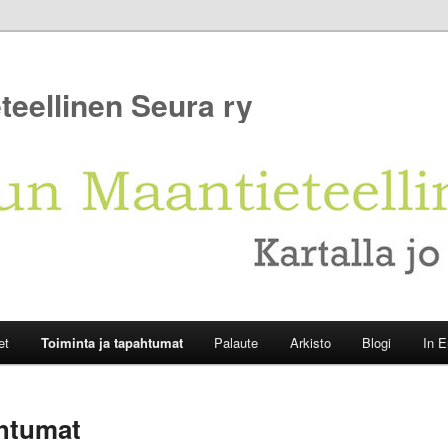
teellinen Seura ry
et
Toiminta ja tapahtumat
Palaute
Arkisto
Blogi
In E
ahtumat