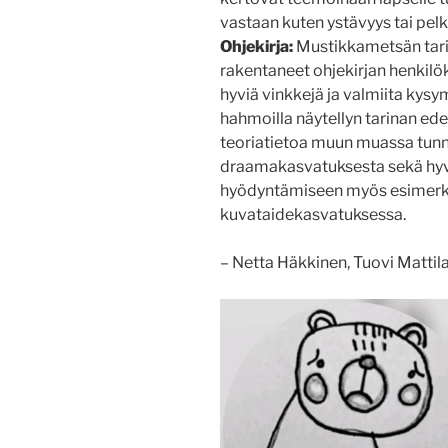
vastaan kuten ystävyys tai pel
Ohjekirja:
Mustikkametsän tari
rakentaneet ohjekirjan henkilö
hyviä vinkkejä ja valmiita kysymy
hahmoilla näytellyn tarinan ede
teoriatietoa muun muassa tunn
draamakasvatuksesta sekä hyv
hyödyntämiseen myös esimerkik
kuvataidekasvatuksessa.
– Netta Häkkinen, Tuovi Mattil