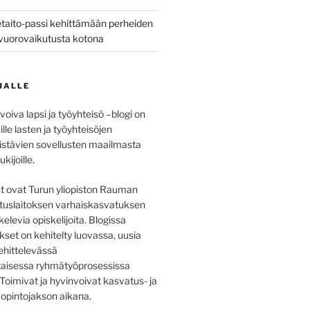
taito-passi kehittämään perheiden
a vuorovaikutusta kotona
JALLE
voiva lapsi ja työyhteisö –blogi on
ille lasten ja työyhteisöjen
distävien sovellusten maailmasta
ukijoille.
at ovat Turun yliopiston Rauman
tuslaitoksen varhaiskasvatuksen
kelevia opiskelijoita. Blogissa
ukset on kehitelty luovassa, uusia
ehittelevässä
aisessa ryhmätyöprosessissa
oimivat ja hyvinvoivat kasvatus- ja
 opintojakson aikana.