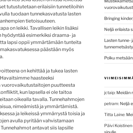
Mustikkametsän
et tutustutetaan erilaisiin tunnetiloihin
vuorovaikutust
vulla tuodaan tunnekasvatusta lasten
Bringing kinde
vanhempien tietoisuuteen.
 on leikki. Tavallisen leikin lisäksi
Neljä erilaista 
 hyödyntää esimerkiksi draama- ja
Lasten tunne- j
utta lapsi oppii ymmärtämään tunteita
tunnemetsästys
amakasvatuksessa päästään myös
a.
Polku metsään 
itteena on kehittää ja tukea lasten
. Havaitsimme haasteeksi
VIIMEISIMM
a vuorovaikutustaitojen puutteesta
nfliktit, kun lapsella ei ole taitoa
jctaip
:
Meidän r
teitaan oikealla tavalla. Tunnehahmojen
petram
:
Neljä e
maisua, nimeämistä ja ymmärtämistä.
sessa ja leikeissä ymmärrystä toisia ja
Titta Laine
:
Mei
ojen avulla pyritään vahvistamaan
Päivi Koistine
 Tunnehahmot antavat siis lapsille
sinulle