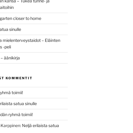
 kansa – Tukea tunne- ja
aitoihin
rgarten closer to home
satua sinulle
a mielenterveystaidot – Eläinten
 -peli
– äänikirja
ÄT KOMMENTIT
yhmä toimii!
rilaista satua sinulle
dän ryhmä toimii!
n-Karppinen
:
Neljä erilaista satua