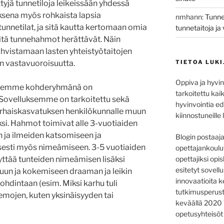
tyjä tunnetiloja leikeissään yhdessä
uksena myös rohkaista lapsia
nmhann
:
Tunne
netilat, ja sitä kautta kertomaan omia
tunnetaitoja j
mitä tunnehahmot herättävät. Näin
hvistamaan lasten yhteistyötaitojen
en vastavuoroisuutta.
TIETOA LUKI
Oppiva ja hyvin
semme kohderyhmänä on
tarkoitettu kaik
. Sovelluksemme on tarkoitettu sekä
hyvinvointia e
arhaiskasvatuksen henkilökunnalle muun
kiinnostuneille l
i. Hahmot toimivat alle 3-vuotiaiden
 ja ilmeiden katsomiseen ja
Blogin postaaj
sesti myös nimeämiseen. 3-5 vuotiaiden
opettajankoulu
tää tunteiden nimeämisen lisäksi
opettajiksi opis
esitetyt sovell
suun ja kokemiseen draaman ja leikin
innovaatioita k
hdintaan (esim. Miksi karhu tuli
tutkimusperust
teemojen, kuten yksinäisyyden tai
keväällä 2020 T
opetusyhteisöt