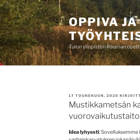
Siirry
sisältöön
OPPIVA JA
TYÖYHTEI
Turun yliopiston Rauman opett
JULKAISTU
17 TOUKOKUUN, 2020
KIRJOIT
Mustikkametsän ka
vuorovaikutustaito
Idea lyhyesti
: Sovelluksemme 
varhaiskasvatuksen jokapäiväis