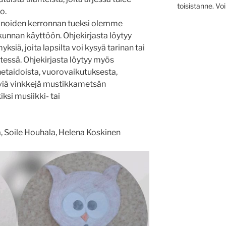
toisistanne. Vo
ko.
noiden kerronnan tueksi olemme
kunnan käyttöön. Ohjekirjasta löytyy
ksiä, joita lapsilta voi kysyä tarinan tai
tessä. Ohjekirjasta löytyy myös
etaidoista, vuorovaikutuksesta,
iä vinkkejä mustikkametsän
si musiikki- tai
a, Soile Houhala, Helena Koskinen