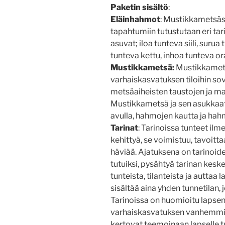
Paketin sisältö
:
Eläinhahmot
: Mustikkametsäss
tapahtumiin tutustutaan eri ta
asuvat; iloa tunteva siili, surua
tunteva kettu, inhoa tunteva 
Mustikkametsä:
Mustikkamets
varhaiskasvatuksen tiloihin so
metsäaiheisten taustojen ja mat
Mustikkametsä ja sen asukkaat 
avulla, hahmojen kautta ja hahm
Tarinat
: Tarinoissa tunteet ilm
kehittyä, se voimistuu, tavoitt
häviää. Ajatuksena on tarinoide
tutuiksi, pysähtyä tarinan kes
tunteista, tilanteista ja auttaa 
sisältää aina yhden tunnetilan,
Tarinoissa on huomioitu lapsen 
varhaiskasvatuksen vanhemmille
kertovat teemoinaan lapselle tut