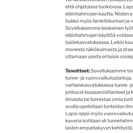
että ohjatuissa tuokioissa. Laps
eläinhahmojen kautta. Niiden a
lisäksi myös henkilökunnan ja 
Sovelluksemme keskeinen työtapa
eläinhahmojen käyttöä voidaan
taidekasvatuksessa. Leikin ka
monesta näkökulmasta ja dra
ottamaan useita erilaisia roolej
Tavoitteet:
Sovelluksemme tavo
tunne- ja vuorovaikutustaitoja
varhaiskasvatuksessa tunne- j
johtuvat kiusaamistilanteet ja ko
ilmaista tai tunnistaa omia tun
avulla opetellaan tunteiden il
Lapsi oppii myös vuorovaikutuk
kaveria kohtaan eli tunnehahm
lasten empatiakyvyn kehitystä.