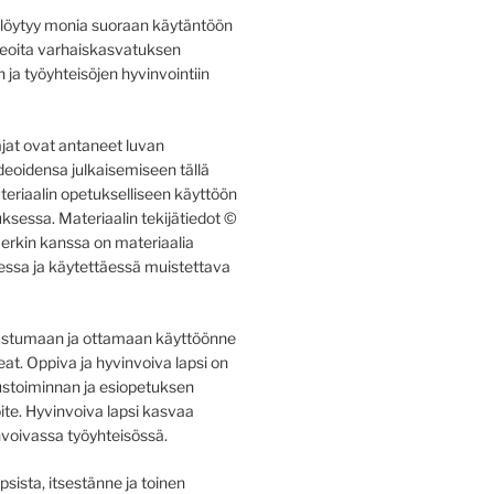
a löytyy monia suoraan käytäntöön
ideoita varhaiskasvatuksen
ja työyhteisöjen hyvinvointiin
tajat ovat antaneet luvan
deoidensa julkaisemiseen tällä
ateriaalin opetukselliseen käyttöön
ksessa. Materiaalin tekijätiedot ©
erkin kanssa on materiaalia
aessa ja käytettäessä muistettava
ustumaan ja ottamaan käyttöönne
at. Oppiva ja hyvinvoiva lapsi on
stoiminnan ja esiopetuksen
ite. Hyvinvoiva lapsi kasvaa
nvoivassa työyhteisössä.
psista, itsestänne ja toinen