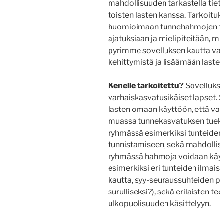
mahdollisuuden tarkastella tiet
toisten lasten kanssa. Tarkoit
huomioimaan tunnehahmojen tun
ajatuksiaan ja mielipiteitään, 
pyrimme sovelluksen kautta va
kehittymistä ja lisäämään last
Kenelle tarkoitettu?
Sovelluk
varhaiskasvatusikäiset lapset
lasten omaan käyttöön, että v
muassa tunnekasvatuksen tueks
ryhmässä esimerkiksi tunteiden
tunnistamiseen, sekä mahdolli
ryhmässä hahmoja voidaan käyt
esimerkiksi eri tunteiden ilmai
kautta, syy-seuraussuhteiden po
surulliseksi?), sekä erilaisten 
ulkopuolisuuden käsittelyyn.