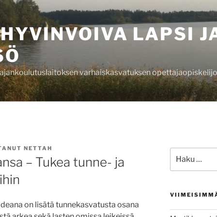
 HYVINVOIVA LAPSI J
SÖ
ajankoulutuslaitoksen varhaiskasvatuksen opettajaopiskelij
TANUT
NETTAH
Etsi:
nsa – Tukea tunne- ja
ihin
VIIMEISIMM
ideana on lisätä tunnekasvatusta osana
tä arkea sekä lasten omissa leikeissä