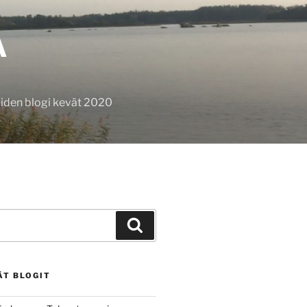
A
oiden blogi kevät 2020
Haku
ÄT BLOGIT