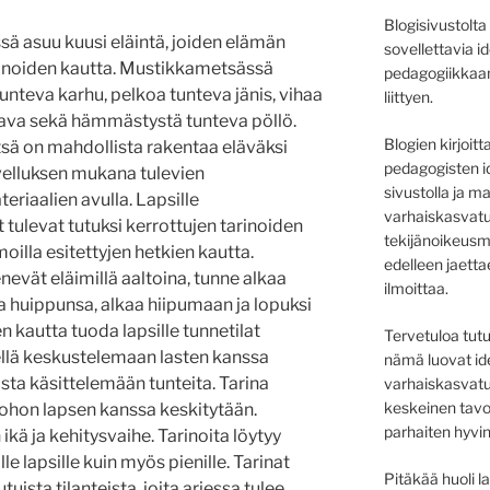
Blogisivustolt
ä asuu kuusi eläintä, joiden elämän
sovellettavia 
rinoiden kautta. Mustikkametsässä
pedagogiikkaan 
 tunteva karhu, pelkoa tunteva jänis, vihaa
liittyen.
orava sekä hämmästystä tunteva pöllö.
Blogien kirjoit
ä on mahdollista rakentaa eläväksi
pedagogisten i
velluksen mukana tulevien
sivustolla ja m
eriaalien avulla. Lapsille
varhaiskasvatu
tulevat tutuksi kerrottujen tarinoiden
tekijänoikeusm
oilla esitettyjen hetkien kautta.
edelleen jaett
enevät eläimillä aaltoina, tunne alkaa
ilmoittaa.
aa huippunsa, alkaa hiipumaan ja lopuksi
n kautta tuoda lapsille tunnetilat
Tervetuloa tut
kellä keskustelemaan lasten kanssa
nämä luovat ide
lasta käsittelemään tunteita. Tarina
varhaiskasvatu
keskeinen tavo
 johon lapsen kanssa keskitytään.
parhaiten hyvi
ikä ja kehitysvaihe. Tarinoita löytyy
 lapsille kuin myös pienille. Tarinat
Pitäkää huoli la
uista tilanteista, joita arjessa tulee