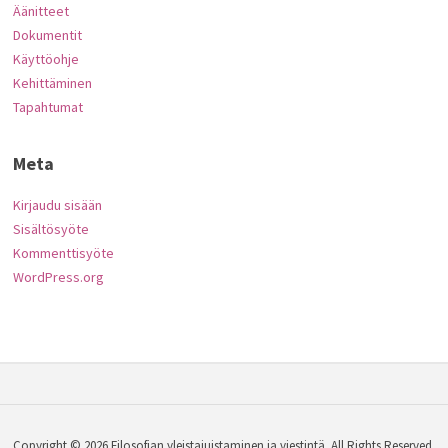
Äänitteet
Dokumentit
Käyttöohje
Kehittäminen
Tapahtumat
Meta
Kirjaudu sisään
Sisältösyöte
Kommenttisyöte
WordPress.org
Copyright © 2026 Filosofian yleistajuistaminen ja viestintä. All Rights Reserved