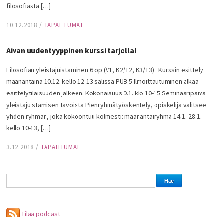
filosofiasta […]
10.12.2018
/
TAPAHTUMAT
Aivan uudentyyppinen kurssi tarjolla!
Filosofian yleistajuistaminen 6 op (V1, K2/T2, K3/T3) Kurssin esittely
maanantaina 10.12. kello 12-13 salissa PUB 5 Ilmoittautuminen alkaa
esittelytilaisuuden jälkeen. Kokonaisuus 9.1. klo 10-15 Seminaaripäivä
yleistajuistamisen tavoista Pienryhmätyöskentely, opiskelija valitsee
yhden ryhmän, joka kokoontuu kolmesti: maanantairyhmä 14.1.-28.1.
kello 10-13, […]
3.12.2018
/
TAPAHTUMAT
Tilaa podcast