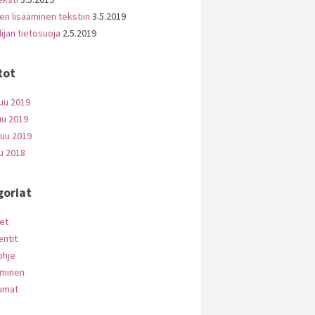
en lisääminen tekstiin
3.5.2019
ijan tietosuoja
2.5.2019
tot
uu 2019
uu 2019
uu 2019
u 2018
goriat
et
ntit
ohje
äminen
umat