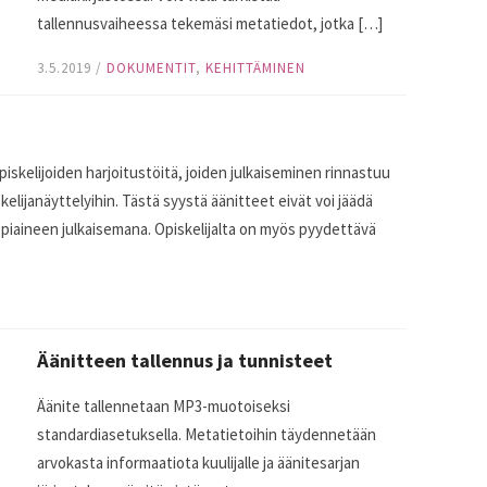
tallennusvaiheessa tekemäsi metatiedot, jotka […]
3.5.2019
/
DOKUMENTIT
,
KEHITTÄMINEN
piskelijoiden harjoitustöitä, joiden julkaiseminen rinnastuu
skelijanäyttelyihin. Tästä syystä äänitteet eivät voi jäädä
 oppiaineen julkaisemana. Opiskelijalta on myös pyydettävä
Äänitteen tallennus ja tunnisteet
Äänite tallennetaan MP3-muotoiseksi
standardiasetuksella. Metatietoihin täydennetään
arvokasta informaatiota kuulijalle ja äänitesarjan