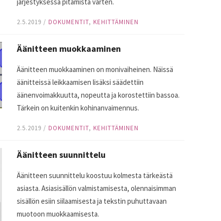
järjestyksessä pitämistä varten.
2.5.2019
/
DOKUMENTIT
,
KEHITTÄMINEN
Äänitteen muokkaaminen
Äänitteen muokkaaminen on monivaiheinen. Näissä
äänitteissä leikkaamisen lisäksi säädettiin
äänenvoimakkuutta, nopeutta ja korostettiin bassoa.
Tärkein on kuitenkin kohinanvaimennus.
2.5.2019
/
DOKUMENTIT
,
KEHITTÄMINEN
Äänitteen suunnittelu
Äänitteen suunnittelu koostuu kolmesta tärkeästä
asiasta. Asiasisällön valmistamisesta, olennaisimman
sisällön esiin siilaamisesta ja tekstin puhuttavaan
muotoon muokkaamisesta.