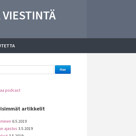
 VIESTINTÄ
UTETTA
laa podcast
isimmät artikkelit
aminen
6.5.2019
un ajastus
3.5.2019
eksti
3.5.2019