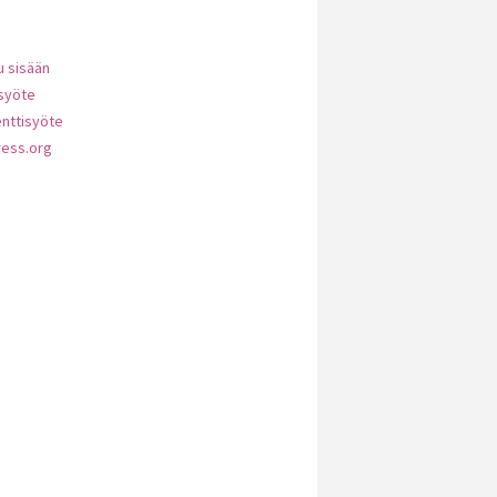
u sisään
ösyöte
ttisyöte
ess.org