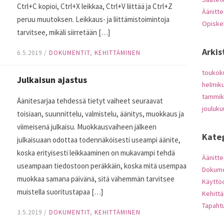
Ctrl+C kopioi, Ctrl+X leikkaa, Ctrl+V liittää ja Ctrl+Z
Äänitte
peruu muutoksen. Leikkaus- ja liittämistoimintoja
Opiskel
tarvitsee, mikäli siirretään […]
Arkis
6.5.2019
/
DOKUMENTIT
,
KEHITTÄMINEN
toukok
Julkaisun ajastus
helmik
tammik
Äänitesarjaa tehdessä tietyt vaiheet seuraavat
jouluku
toisiaan, suunnittelu, valmistelu, äänitys, muokkaus ja
viimeisenä julkaisu. Muokkausvaiheen jälkeen
Kate
julkaisuaan odottaa todennäköisesti useampi äänite,
koska erityisesti leikkaaminen on mukavampi tehdä
Äänitte
useampaan tiedostoon peräkkäin, koska mitä usempaa
Dokume
muokkaa samana päivänä, sitä vähemmän tarvitsee
Käyttö
muistella suoritustapaa […]
Kehitt
Tapaht
3.5.2019
/
DOKUMENTIT
,
KEHITTÄMINEN