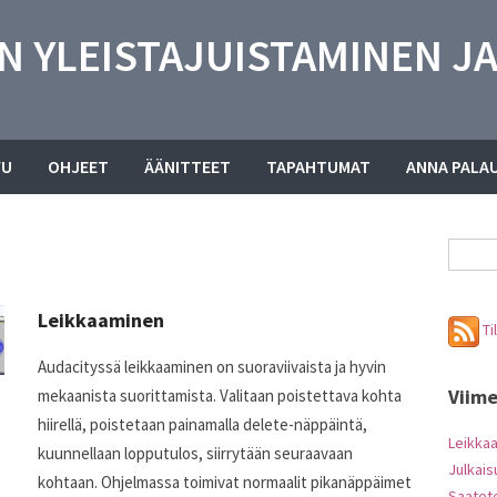
N YLEISTAJUISTAMINEN JA
VU
OHJEET
ÄÄNITTEET
TAPAHTUMAT
ANNA PALA
Leikkaaminen
Ti
Audacityssä leikkaaminen on suoraviivaista ja hyvin
Viime
mekaanista suorittamista. Valitaan poistettava kohta
hiirellä, poistetaan painamalla delete-näppäintä,
Leikka
kuunnellaan lopputulos, siirrytään seuraavaan
Julkais
kohtaan. Ohjelmassa toimivat normaalit pikanäppäimet
Saatet