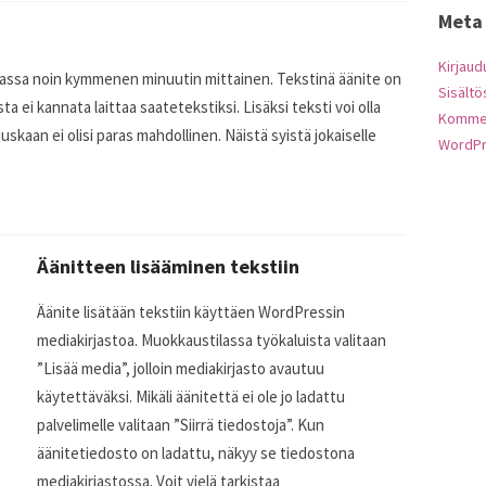
Meta
Kirjaud
jassa noin kymmenen minuutin mittainen. Tekstinä äänite on
Sisält
ta ei kannata laittaa saatetekstiksi. Lisäksi teksti voi olla
Kommen
kaan ei olisi paras mahdollinen. Näistä syistä jokaiselle
WordPr
Äänitteen lisääminen tekstiin
Äänite lisätään tekstiin käyttäen WordPressin
mediakirjastoa. Muokkaustilassa työkaluista valitaan
”Lisää media”, jolloin mediakirjasto avautuu
käytettäväksi. Mikäli äänitettä ei ole jo ladattu
palvelimelle valitaan ”Siirrä tiedostoja”. Kun
äänitetiedosto on ladattu, näkyy se tiedostona
mediakirjastossa. Voit vielä tarkistaa