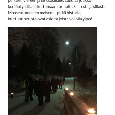
porttien viereen ja kirkkosillalle. Lukuisa joukko
kerääntyi sillalle kertomaan tarinoita Saaresta ja sillasta.
Maaseutumainen maisema, pitkä historia,
kulttuuriperintö ovat asioita joista voi olla ylpeä.