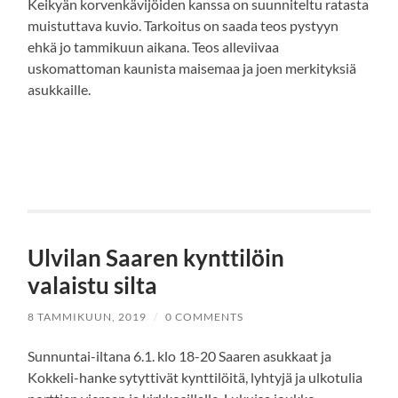
Keikyän korvenkävijöiden kanssa on suunniteltu ratasta
muistuttava kuvio. Tarkoitus on saada teos pystyyn
ehkä jo tammikuun aikana. Teos alleviivaa
uskomattoman kaunista maisemaa ja joen merkityksiä
asukkaille.
Ulvilan Saaren kynttilöin
valaistu silta
8 TAMMIKUUN, 2019
/
0 COMMENTS
Sunnuntai-iltana 6.1. klo 18-20 Saaren asukkaat ja
Kokkeli-hanke sytyttivät kynttilöitä, lyhtyjä ja ulkotulia