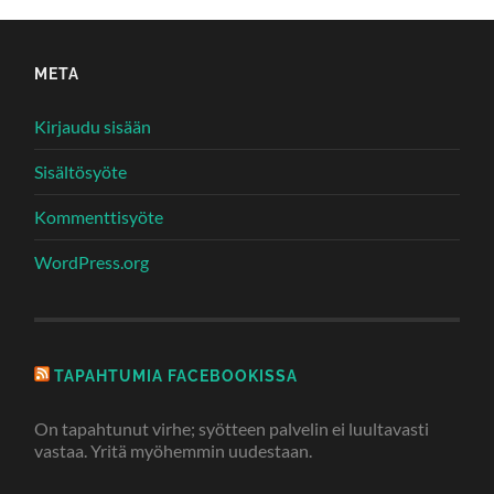
META
Kirjaudu sisään
Sisältösyöte
Kommenttisyöte
WordPress.org
TAPAHTUMIA FACEBOOKISSA
On tapahtunut virhe; syötteen palvelin ei luultavasti
vastaa. Yritä myöhemmin uudestaan.