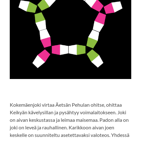
Kokemäenjoki virtaa Äetsän Pehulan ohitse, ohittaa
Keikyän kävelysillan ja pysähtyy voimalaitokseen. Joki
on aivan keskustassa ja leimaa maisemaa. Padon alla on
joki on leveä ja rauhallinen. Karikkoon aivan joen
keskelle on suunniteltu asetettavaksi valoteos. Yhdessä