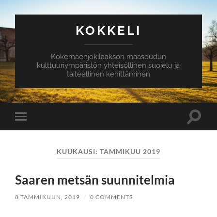
KOKKELI
Kokemäenjokilaakson maaseudun
kulttuuriympäristön yhteisöllinen suojelu ja
taiteellinen kehittäminen
Toggle
Toggle
search
mobile
field
menu
KUUKAUSI:
TAMMIKUU 2019
Saaren metsän suunnitelmia
8 TAMMIKUUN, 2019
/
0 COMMENTS