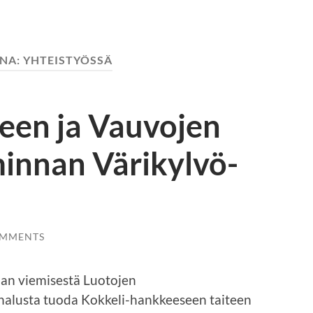
NA:
YHTEISTYÖSSÄ
een ja Vauvojen
minnan Värikylvö-
OMMENTS
nan viemisestä Luotojen
 halusta tuoda Kokkeli-hankkeeseen taiteen