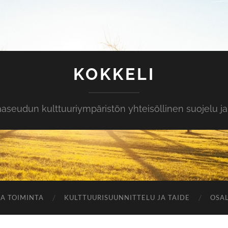
KOKKELI
eudun kulttuuriympäristön yhteisöllinen suojelu ja 
A TOIMINTA
KULTTUURISUUNNITTELU JA TAIDE
OSAL