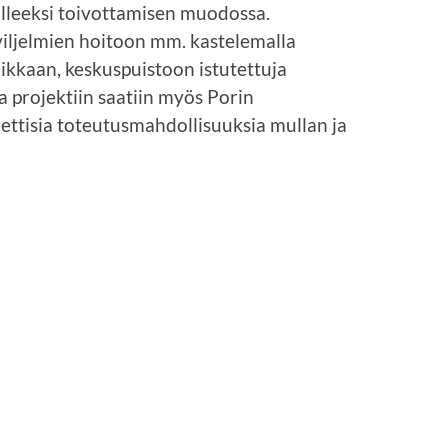
ulleeksi toivottamisen muodossa.
 viljelmien hoitoon mm. kastelemalla
ikkaan, keskuspuistoon istutettuja
a projektiin saatiin myös Porin
eettisia toteutusmahdollisuuksia mullan ja