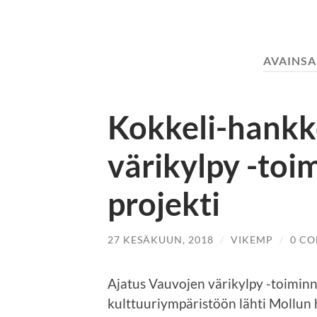
AVAINSA
Kokkeli-hankk
värikylpy -toi
projekti
27 KESÄKUUN, 2018
/
VIKEMP
/
0 C
Ajatus Vauvojen värikylpy -toimin
kulttuuriympäristöön lähti Mollun