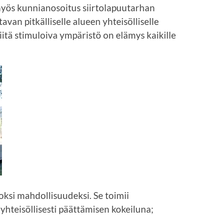
myös kunnianosoitus siirtolapuutarhan
avan pitkälliselle alueen yhteisölliselle
niitä stimuloiva ympäristö on elämys kaikille
oksi mahdollisuudeksi. Se toimii
 yhteisöllisesti päättämisen kokeiluna;