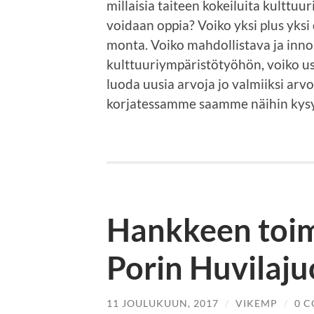
millaisia taiteen kokeiluita kulttuu
voidaan oppia? Voiko yksi plus yks
monta. Voiko mahdollistava ja innos
kulttuuriympäristötyöhön, voiko 
luoda uusia arvoja jo valmiiksi ar
korjatessamme saamme näihin kysy
Hankkeen toim
Porin Huvilaju
11 JOULUKUUN, 2017
/
VIKEMP
/
0 