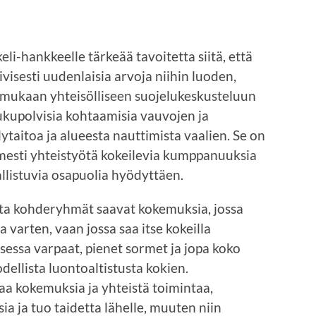
eli-hankkeelle tärkeää tavoitetta siitä, että
visesti uudenlaisia arvoja niihin luoden,
a mukaan yhteisölliseen suojelukeskusteluun
ukupolvisia kohtaamisia vauvojen ja
lytaitoa ja alueesta nauttimista vaalien. Se on
mesti yhteistyötä kokeilevia kumppanuuksia
allistuvia osapuolia hyödyttäen.
ta kohderyhmät saavat kokemuksia, jossa
 varten, vaan jossa saa itse kokeilla
ksessa varpaat, pienet sormet ja jopa koko
odellista luontoaltistusta kokien.
taa kokemuksia ja yhteistä toimintaa,
a ja tuo taidetta lähelle, muuten niin