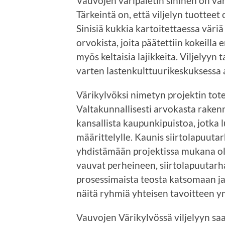
Vauvojen väripaletin sininen on vär
Tärkeintä on, että viljelyn tuotteet
Sinisiä kukkia kartoitettaessa väriä
orvokista, joita päätettiin kokeilla
myös keltaisia lajikkeita. Viljelyyn 
varten lastenkulttuurikeskuksessa a
Värikylvöksi nimetyn projektin to
Valtakunnallisesti arvokasta raken
kansallista kaupunkipuistoa, jotka 
määrittelylle. Kaunis siirtolapuuta
yhdistämään projektissa mukana olev
vauvat perheineen, siirtolapuutar
prosessimaista teosta katsomaan ja
näitä ryhmiä yhteisen tavoitteen ymp
Vauvojen Värikylvössä viljelyyn sa