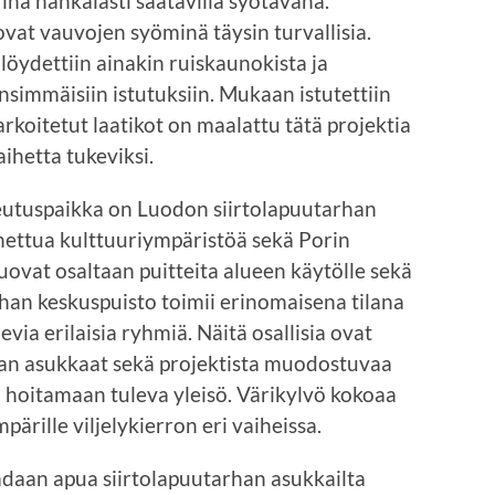
inä hankalasti saatavilla syötävänä.
 ovat vauvojen syöminä täysin turvallisia.
 löydettiin ainakin ruiskaunokista ja
 ensimmäisiin istutuksiin. Mukaan istutettiin
tarkoitetut laatikot on maalattu tätä projektia
ihetta tukeviksi.
teutuspaikka on Luodon siirtolapuutarhan
nettua kulttuuriympäristöä sekä Porin
luovat osaltaan puitteita alueen käytölle sekä
rhan keskuspuisto toimii erinomaisena tilana
ia erilaisia ryhmiä. Näitä osallisia ovat
han asukkaat sekä projektista muodostuvaa
 hoitamaan tuleva yleisö. Värikylvö kokoaa
ärille viljelykierron eri vaiheissa.
adaan apua siirtolapuutarhan asukkailta