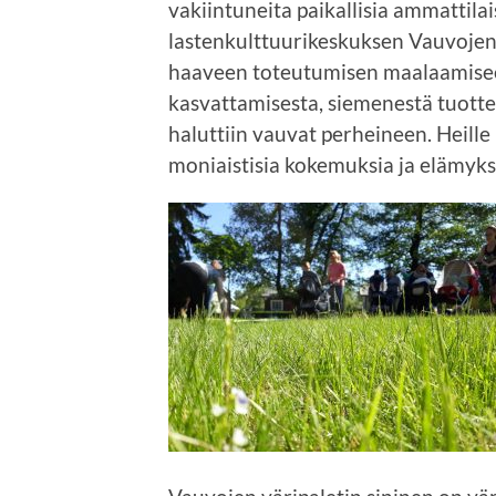
vakiintuneita paikallisia ammattilai
lastenkulttuurikeskuksen Vauvojen 
haaveen toteutumisen maalaamiseen
kasvattamisesta, siemenestä tuotte
haluttiin vauvat perheineen. Heill
moniaistisia kokemuksia ja elämyks