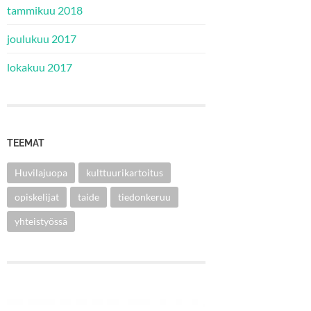
tammikuu 2018
joulukuu 2017
lokakuu 2017
TEEMAT
Huvilajuopa
kulttuurikartoitus
opiskelijat
taide
tiedonkeruu
yhteistyössä