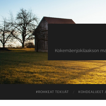
Kokemäenjokilaakson maas
#ROHKEAT TEKIJÄT
KOHDEALUEET J