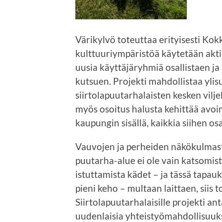
Värikylvö toteuttaa erityisesti Kokk
kulttuuriympäristöä käytetään aktii
uusia käyttäjäryhmiä osallistaen j
kutsuen. Projekti mahdollistaa ylis
siirtolapuutarhalaisten kesken vilje
myös osoitus halusta kehittää avoi
kaupungin sisällä, kaikkia siihen os
Vauvojen ja perheiden näkökulmas
puutarha-alue ei ole vain katsomista
istuttamista kädet – ja tässä tapau
pieni keho – multaan laittaen, siis t
Siirtolapuutarhalaisille projekti an
uudenlaisia yhteistyömahdollisuuksi