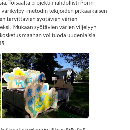
sia. Toisaalta projekti mahdollisti Porin
värikylpy -metodin tekijöiden pitkäaikaisen
 tarvittavien syötävien värien
eksi. Mukaan syötävien värien viljelyyn
e kosketus maahan voi tuoda uudenlaisia
iä.