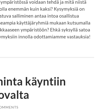
riympäristössä voidaan tehdä ja mitä niistä
i olla enemmän kuin kaksi? Kysymyksiä on
tuva salliminen antaa intoa osallistua
useampia käyttäjäryhmiä mukaan kutsumalla
vokkaaseen ympäristöön? Ehkä syksyllä satoa
myksiin innolla odottamiamme vastauksia!
inta käyntiin
ovalta
COMMENTS