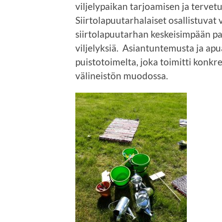
viljelypaikan tarjoamisen ja tervet
Siirtolapuutarhalaiset osallistuvat
siirtolapuutarhan keskeisimpään pa
viljelyksiä. Asiantuntemusta ja apu
puistotoimelta, joka toimitti konkr
välineistön muodossa.