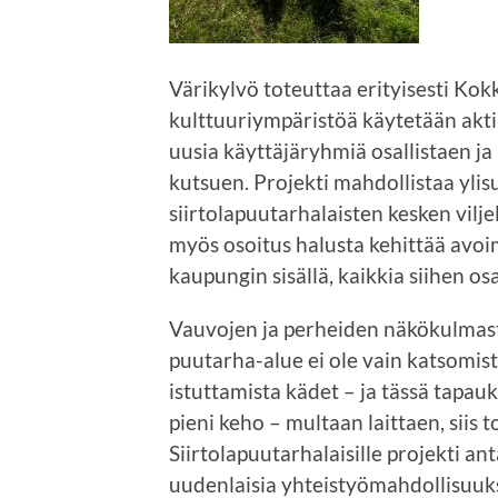
Värikylvö toteuttaa erityisesti Kokk
kulttuuriympäristöä käytetään aktii
uusia käyttäjäryhmiä osallistaen j
kutsuen. Projekti mahdollistaa ylis
siirtolapuutarhalaisten kesken vilje
myös osoitus halusta kehittää avoi
kaupungin sisällä, kaikkia siihen os
Vauvojen ja perheiden näkökulmas
puutarha-alue ei ole vain katsomista
istuttamista kädet – ja tässä tapau
pieni keho – multaan laittaen, siis t
Siirtolapuutarhalaisille projekti an
uudenlaisia yhteistyömahdollisuuksi