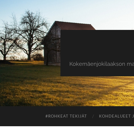
Kokemäenjokilaakson maas
#ROHKEAT TEKIJÄT
KOHDEALUEET J