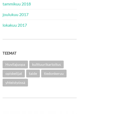
tammikuu 2018
joulukuu 2017
lokakuu 2017
TEEMAT
Huvilajuopa
kulttuurikartoitus
opiskelijat
taide
tiedonkeruu
yhteistyössä