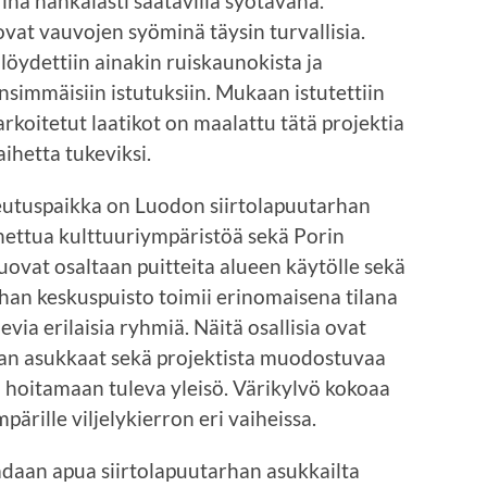
inä hankalasti saatavilla syötävänä.
 ovat vauvojen syöminä täysin turvallisia.
 löydettiin ainakin ruiskaunokista ja
 ensimmäisiin istutuksiin. Mukaan istutettiin
tarkoitetut laatikot on maalattu tätä projektia
ihetta tukeviksi.
teutuspaikka on Luodon siirtolapuutarhan
nettua kulttuuriympäristöä sekä Porin
luovat osaltaan puitteita alueen käytölle sekä
rhan keskuspuisto toimii erinomaisena tilana
ia erilaisia ryhmiä. Näitä osallisia ovat
han asukkaat sekä projektista muodostuvaa
 hoitamaan tuleva yleisö. Värikylvö kokoaa
ärille viljelykierron eri vaiheissa.
adaan apua siirtolapuutarhan asukkailta