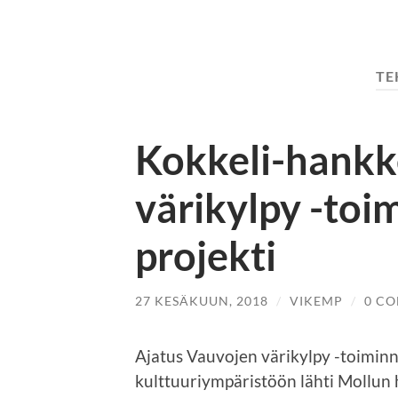
TE
Kokkeli-hankk
värikylpy -toi
projekti
27 KESÄKUUN, 2018
/
VIKEMP
/
0 C
Ajatus Vauvojen värikylpy -toimin
kulttuuriympäristöön lähti Mollun