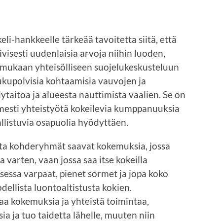
eli-hankkeelle tärkeää tavoitetta siitä, että
visesti uudenlaisia arvoja niihin luoden,
a mukaan yhteisölliseen suojelukeskusteluun
ukupolvisia kohtaamisia vauvojen ja
lytaitoa ja alueesta nauttimista vaalien. Se on
mesti yhteistyötä kokeilevia kumppanuuksia
allistuvia osapuolia hyödyttäen.
ta kohderyhmät saavat kokemuksia, jossa
 varten, vaan jossa saa itse kokeilla
ksessa varpaat, pienet sormet ja jopa koko
odellista luontoaltistusta kokien.
taa kokemuksia ja yhteistä toimintaa,
a ja tuo taidetta lähelle, muuten niin