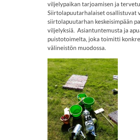
viljelypaikan tarjoamisen ja tervet
Siirtolapuutarhalaiset osallistuvat
siirtolapuutarhan keskeisimpään pa
viljelyksiä. Asiantuntemusta ja apu
puistotoimelta, joka toimitti konkr
välineistön muodossa.