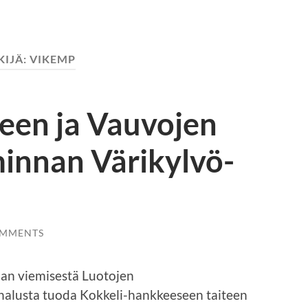
KIJÄ:
VIKEMP
een ja Vauvojen
minnan Värikylvö-
OMMENTS
nan viemisestä Luotojen
 halusta tuoda Kokkeli-hankkeeseen taiteen