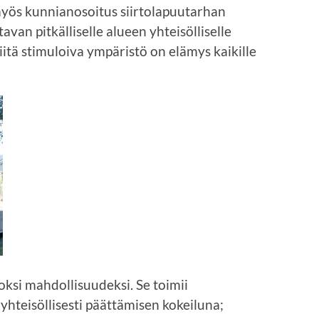
myös kunnianosoitus siirtolapuutarhan
avan pitkälliselle alueen yhteisölliselle
niitä stimuloiva ympäristö on elämys kaikille
oksi mahdollisuudeksi. Se toimii
 yhteisöllisesti päättämisen kokeiluna;