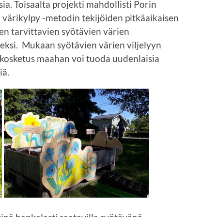
sia. Toisaalta projekti mahdollisti Porin
värikylpy -metodin tekijöiden pitkäaikaisen
 tarvittavien syötävien värien
eksi. Mukaan syötävien värien viljelyyn
e kosketus maahan voi tuoda uudenlaisia
iä.