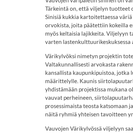
Vauvojen väripaletin sininen on vär
Tärkeintä on, että viljelyn tuotteet
Sinisiä kukkia kartoitettaessa väriä
orvokista, joita päätettiin kokeilla
myös keltaisia lajikkeita. Viljelyyn 
varten lastenkulttuurikeskuksessa a
Värikylvöksi nimetyn projektin to
Valtakunnallisesti arvokasta raken
kansallista kaupunkipuistoa, jotka 
määrittelylle. Kaunis siirtolapuuta
yhdistämään projektissa mukana olev
vauvat perheineen, siirtolapuutar
prosessimaista teosta katsomaan ja
näitä ryhmiä yhteisen tavoitteen ymp
Vauvojen Värikylvössä viljelyyn sa