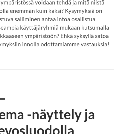
riympäristössä voidaan tehdä ja mitä niistä
i olla enemmän kuin kaksi? Kysymyksiä on
tuva salliminen antaa intoa osallistua
useampia käyttäjäryhmiä mukaan kutsumalla
vokkaaseen ympäristöön? Ehkä syksyllä satoa
myksiin innolla odottamiamme vastauksia!
–
ema -näyttely ja
evosluodolla