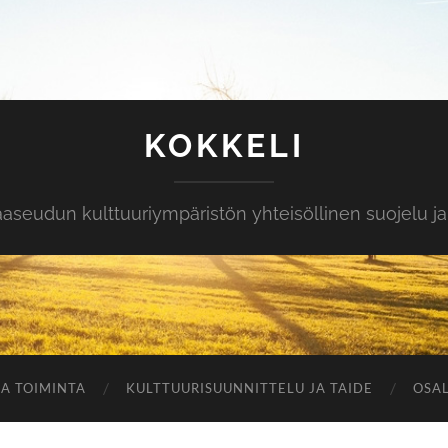
KOKKELI
eudun kulttuuriympäristön yhteisöllinen suojelu ja 
A TOIMINTA
KULTTUURISUUNNITTELU JA TAIDE
OSAL