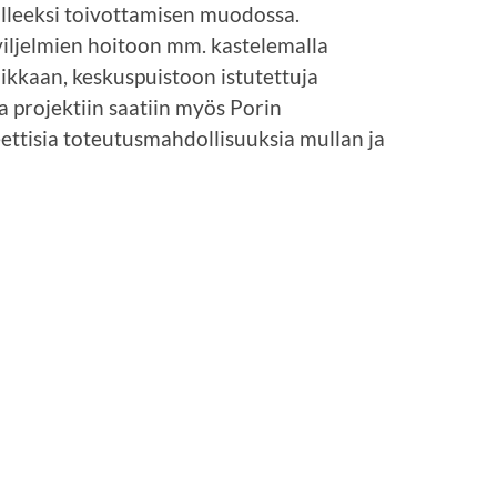
ulleeksi toivottamisen muodossa.
 viljelmien hoitoon mm. kastelemalla
ikkaan, keskuspuistoon istutettuja
a projektiin saatiin myös Porin
eettisia toteutusmahdollisuuksia mullan ja