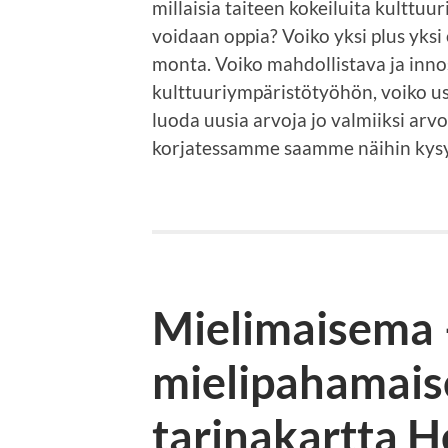
millaisia taiteen kokeiluita kulttuu
voidaan oppia? Voiko yksi plus yks
monta. Voiko mahdollistava ja innos
kulttuuriympäristötyöhön, voiko 
luoda uusia arvoja jo valmiiksi ar
korjatessamme saamme näihin kysy
Mielimaisema 
mielipahamais
tarinakartta H