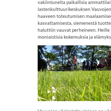
vakiintuneita paikallisia ammattilai
lastenkulttuurikeskuksen Vauvojen 
haaveen toteutumisen maalaamiseen
kasvattamisesta, siemenestä tuotte
haluttiin vauvat perheineen. Heill
moniaistisia kokemuksia ja elämyks