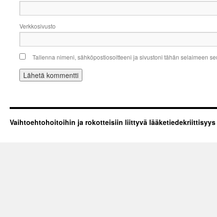
Verkkosivusto
Tallenna nimeni, sähköpostiosoitteeni ja sivustoni tähän selaimeen s
Vaihtoehtohoitoihin ja rokotteisiin liittyvä lääketiedekriittisyys