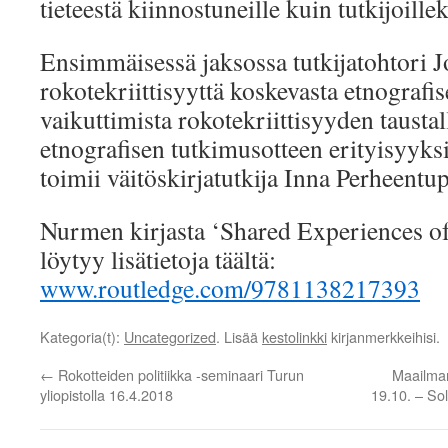
tieteestä kiinnostuneille kuin tutkijoillek
Ensimmäisessä jaksossa tutkijatohtori 
rokotekriittisyyttä koskevasta etnografi
vaikuttimista rokotekriittisyyden tausta
etnografisen tutkimusotteen erityisyyksi
toimii väitöskirjatutkija Inna Perheentup
Nurmen kirjasta ‘Shared Experiences o
löytyy lisätietoja täältä:
www.routledge.com/9781138217393
Kategoria(t):
Uncategorized
. Lisää
kestolinkki
kirjanmerkkeihisi.
←
Rokotteiden politiikka -seminaari Turun
Maailman
yliopistolla 16.4.2018
19.10. – Sol