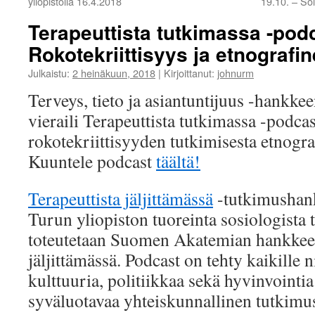
yliopistolla 16.4.2018
19.10. – Sol
Terapeuttista tutkimassa -pod
Rokotekriittisyys ja etnografi
Julkaistu:
2 heinäkuun, 2018
|
Kirjoittanut:
johnurm
Terveys, tieto ja asiantuntijuus -hankk
vieraili Terapeuttista tutkimassa -podc
rokotekriittisyyden tutkimisesta etnogr
Kuuntele podcast
täältä!
Terapeuttista jäljittämässä
-tutkimushank
Turun yliopiston tuoreinta sosiologista 
toteutetaan Suomen Akatemian hankkees
jäljittämässä. Podcast on tehty kaikille ni
kulttuuria, politiikkaa sekä hyvinvointia
syväluotavaa yhteiskunnallinen tutkimus 