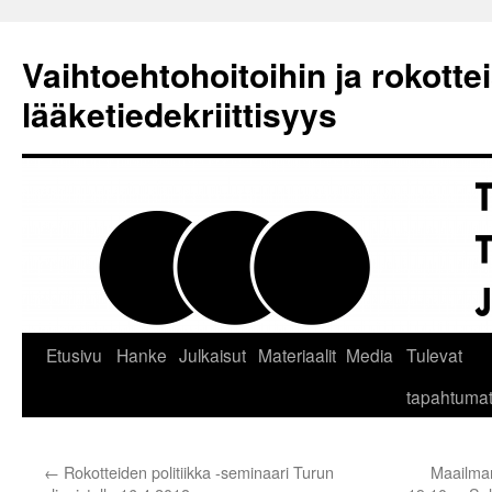
Siirry
sisältöön
Vaihtoehtohoitoihin ja rokotteis
lääketiedekriittisyys
Etusivu
Hanke
Julkaisut
Materiaalit
Media
Tulevat
tapahtuma
←
Rokotteiden politiikka -seminaari Turun
Maailman