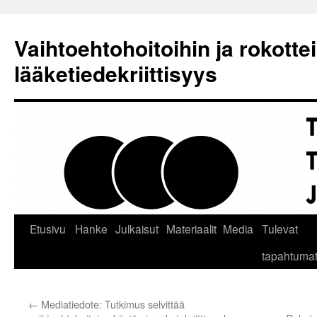
Siirry
sisältöön
Vaihtoehtohoitoihin ja rokotteis
lääketiedekriittisyys
Etusivu
Hanke
Julkaisut
Materiaalit
Media
Tulevat
tapahtuma
←
Mediatiedote: Tutkimus selvittää