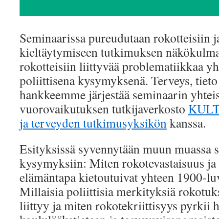
Seminaarissa pureudutaan rokotteisiin ja
kieltäytymiseen tutkimuksen näkökulmas
rokotteisiin liittyvää problematiikkaa y
poliittisena kysymyksenä. Terveys, tieto 
hankkeemme järjestää seminaarin yhteis
vuorovaikutuksen tutkijaverkosto
KUL
ja terveyden tutkimusyksikön
kanssa.
Esityksissä syvennytään muun muassa s
kysymyksiin: Miten rokotevastaisuus j
elämäntapa kietoutuivat yhteen 1900-l
Millaisia poliittisia merkityksiä rokotuk
liittyy ja miten rokotekriittisyys pyrkii