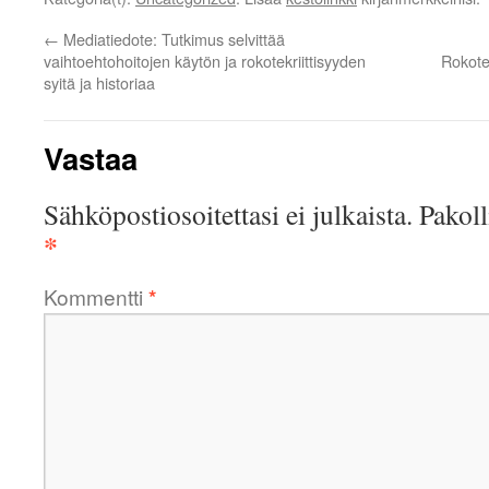
←
Mediatiedote: Tutkimus selvittää
vaihtoehtohoitojen käytön ja rokotekriittisyyden
Rokotek
syitä ja historiaa
Vastaa
Sähköpostiosoitettasi ei julkaista.
Pakoll
*
Kommentti
*