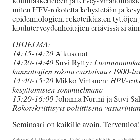
koululääketieteen ja terveysviranomaist
miten HPV-rokotetta kehystetään ja kesy
epidemiologien, rokoteikäisten tyttöjen 
kouluterveydenhoitajien eriävissä sijain
OHJELMA:
14:15-14:20
Alkusanat
14:20-14:40
Suvi Rytty
: Luonnonmuka
kannattajien rokotusvastaisuus 1900-l
14:40-15:20
Mikko Virtanen:
HPV-rokot
kesyttämisten sommitelmana
15:20-16:00
Johanna Nurmi ja Suvi S
Rokotekriittisyys poliittisena vastarinta
Seminaari on kaikille avoin. Tervetuloa
Kategoria(t):
Uncategorized
. Lisää
kestolinkki
kirjanmerkkeihisi.