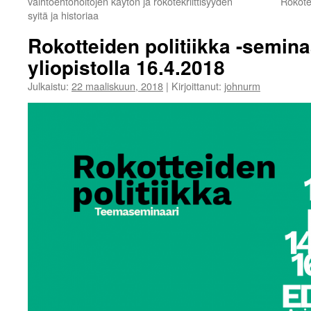
vaihtoehtohoitojen käytön ja rokotekriittisyyden
Rokotek
syitä ja historiaa
Rokotteiden politiikka -semina
yliopistolla 16.4.2018
Julkaistu:
22 maaliskuun, 2018
|
Kirjoittanut:
johnurm