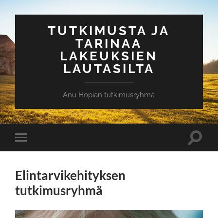
TUTKIMUSTA JA
TARINAA
LAKEUKSIEN
LAUTASILTA
Anu Hopian tutkimusryhmä
Toggle
Toggle
search
mobile
field
menu
Elintarvikehityksen
tutkimusryhmä