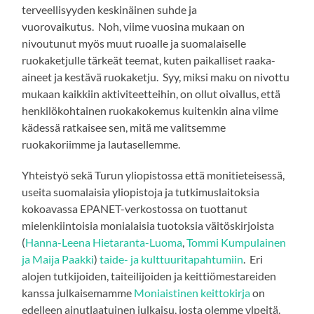
terveellisyyden keskinäinen suhde ja
vuorovaikutus. Noh, viime vuosina mukaan on
nivoutunut myös muut ruoalle ja suomalaiselle
ruokaketjulle tärkeät teemat, kuten paikalliset raaka-
aineet ja kestävä ruokaketju. Syy, miksi maku on nivottu
mukaan kaikkiin aktiviteetteihin, on ollut oivallus, että
henkilökohtainen ruokakokemus kuitenkin aina viime
kädessä ratkaisee sen, mitä me valitsemme
ruokakoriimme ja lautasellemme.
Yhteistyö sekä Turun yliopistossa että monitieteisessä,
useita suomalaisia yliopistoja ja tutkimuslaitoksia
kokoavassa EPANET-verkostossa on tuottanut
mielenkiintoisia monialaisia tuotoksia väitöskirjoista
(
Hanna-Leena Hietaranta-Luoma
,
Tommi
Kumpulainen
ja Maija Paakki
)
taide- ja kulttuuritapahtumiin
. Eri
alojen tutkijoiden, taiteilijoiden ja keittiömestareiden
kanssa julkaisemamme
Moniaistinen keittokirja
on
edelleen ainutlaatuinen julkaisu, josta olemme ylpeitä.