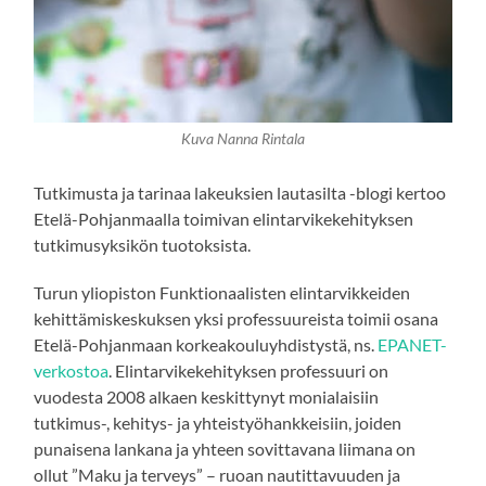
Kuva Nanna Rintala
Tutkimusta ja tarinaa lakeuksien lautasilta -blogi kertoo
Etelä-Pohjanmaalla toimivan elintarvikekehityksen
tutkimusyksikön tuotoksista.
Turun yliopiston Funktionaalisten elintarvikkeiden
kehittämiskeskuksen yksi professuureista toimii osana
Etelä-Pohjanmaan korkeakouluyhdistystä, ns.
EPANET-
verkostoa
. Elintarvikekehityksen professuuri on
vuodesta 2008 alkaen keskittynyt monialaisiin
tutkimus-, kehitys- ja yhteistyöhankkeisiin, joiden
punaisena lankana ja yhteen sovittavana liimana on
ollut ”Maku ja terveys” – ruoan nautittavuuden ja