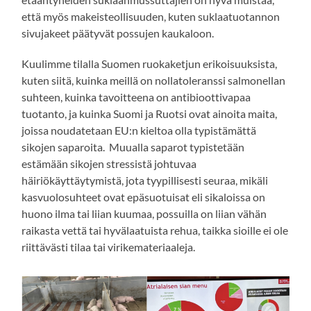
että myös makeisteollisuuden, kuten suklaatuotannon
sivujakeet päätyvät possujen kaukaloon.
Kuulimme tilalla Suomen ruokaketjun erikoisuuksista,
kuten siitä, kuinka meillä on nollatoleranssi salmonellan
suhteen, kuinka tavoitteena on antibioottivapaa
tuotanto, ja kuinka Suomi ja Ruotsi ovat ainoita maita,
joissa noudatetaan EU:n kieltoa olla typistämättä
sikojen saparoita. Muualla saparot typistetään
estämään sikojen stressistä johtuvaa
häiriökäyttäytymistä, jota tyypillisesti seuraa, mikäli
kasvuolosuhteet ovat epäsuotuisat eli sikaloissa on
huono ilma tai liian kuumaa, possuilla on liian vähän
raikasta vettä tai hyvälaatuista rehua, taikka sioille ei ole
riittävästi tilaa tai virikemateriaaleja.