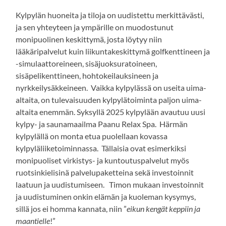
Kylpylän huoneita ja tiloja on uudistettu merkittävästi,
ja sen yhteyteen ja ympärille on muodostunut
monipuolinen keskittymä, josta löytyy niin
lääkäripalvelut kuin liikuntakeskittymä golfkenttineen ja
-simulaattoreineen, sisäjuoksuratoineen,
sisäpelikenttineen, hohtokeilauksineen ja
nyrkkeilysäkkeineen. Vaikka kylpylässä on useita uima-
altaita, on tulevaisuuden kylpylätoiminta paljon uima-
altaita enemmän. Syksyllä 2025 kylpylään avautuu uusi
kylpy- ja saunamaailma Paanu Relax Spa. Härmän
kylpylällä on monta etua puolellaan kovassa
kylpyläliiketoiminnassa. Tällaisia ovat esimerkiksi
monipuoliset virkistys- ja kuntoutuspalvelut myös
ruotsinkielisinä palvelupaketteina sekä investoinnit
laatuun ja uudistumiseen. Timon mukaan investoinnit
ja uudistuminen onkin elämän ja kuoleman kysymys,
sillä jos ei homma kannata, niin ”
eikun kengät keppiin ja
maantielle
!”