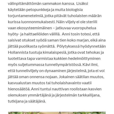
välinpitämättömän sammakon kanssa. Lisäksi
käytetään petopunkkeja ja muita biologisia
torjuntamenetelmiä, jotka pitävät tuholaisten määrän
kurissa luonnonmukaisesti. Näin viljely ei ole steriili
vaan ekosysteemimäinen – jatkuvaa vuoropuhelua
hyöty- ja haittaeliöiden välillä. Anni tosin totesi, että
saisivat otukset syödä saman tien koko marjan, eikä aina
jättää puolikasta syömättä. Pölytyksessä hyödynnetään
Hollannista tuotuja kimalaispesiä, jotka ovat tehokas ja
luotettava tapa varmistaa kukkien hedelmöittyminen
myös suljetummassa tunneliympäristössä. Kävi ilmi,
että tunneliviljely on dynaaminen järjestelmä, jota ei voi
jättää oman onnensa nojaan. Jokainen säätilan muutos,
kasvualustan muutos tai tuholaishavainto vaatii
hienosäätöä. Anni tuntui nauttivan roolistaan kasvien
olemuksen ymmärtäjänä ja järjestelmän tarkkailijana,
tutkijana ja säätäjänä.