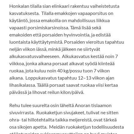
Honkalan tilalla sian elinkaari rakentuu vaiheistetusta
kasvatuksesta. Tilalla emakkojen vapaaporsitus on
käytäntö, jossa emakoilla on mahdollisuus liikkua
vapaasti porsimiskarsinoissa. Tämä lisää sekä
emakoiden että porsaiden hyvinvointia, ja edistää
luontaista käyttäytymistä. Porsaiden vieroitus tapahtuu
neljän viikon iässä, minkä jälkeen ne siirtyvät
alkukasvatusvaiheeseen. Alkukasvatus kestää noin 7
viikkoa, jonka aikana porsaat alkavat syödä kiinteää
ruokaa, jota kuluu noin 40 kg/possu tuon 7 viikon
aikana. Loppukasvatus tapahtuu 12–13 viikon ajan
lihasikalassa. Täällä porsaat saavat ruokaa viisi kertaa
päivässä ja lihovat reilun kilon/päivä.
Rehu tulee suurelta osin läheltä Anoran tislaamon
sivuvirrasta. Ruokaketjun sivujakeet, tulivat ne sitten
ohra- tai hillotehtailta taikka meijereistä, ovat tärkeä
osa sikojen apetta. Meidän ruokaketjun todellisuudesta
etääntyneiden suklaanmussuttajien on hyvä muistaa,