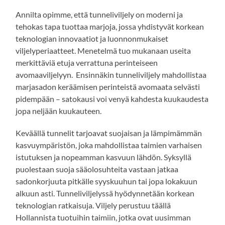
Annilta opimme, että tunneliviljely on moderni ja
tehokas tapa tuottaa marjoja, jossa yhdistyvät korkean
teknologian innovaatiot ja luonnonmukaiset
viljelyperiaatteet. Menetelmä tuo mukanaan useita
merkittäviä etuja verrattuna perinteiseen
avomaaviljelyyn. Ensinnäkin tunneliviljely mahdollistaa
marjasadon keräämisen perinteistä avomaata selvästi
pidempään – satokausi voi venyä kahdesta kuukaudesta
jopa neljään kuukauteen.
Keväällä tunnelit tarjoavat suojaisan ja lämpimämmän
kasvuympäristön, joka mahdollistaa taimien varhaisen
istutuksen ja nopeamman kasvuun lähdön. Syksyllä
puolestaan suoja sääolosuhteita vastaan jatkaa
sadonkorjuuta pitkälle syyskuuhun tai jopa lokakuun
alkuun asti. Tunneliviljelyssä hyödynnetään korkean
teknologian ratkaisuja. Viljely perustuu täällä
Hollannista tuotuihin taimiin, jotka ovat uusimman