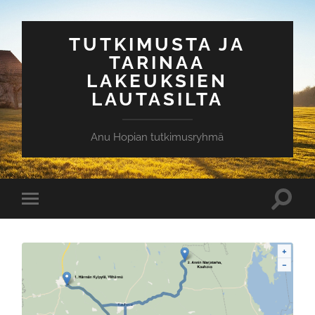
TUTKIMUSTA JA
TARINAA
LAKEUKSIEN
LAUTASILTA
Anu Hopian tutkimusryhmä
Toggle
Toggle
search
mobile
field
menu