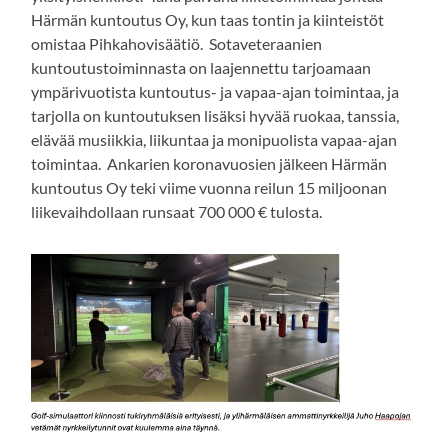
Härmän kuntoutus Oy, kun taas tontin ja kiinteistöt
omistaa Pihkahovisäätiö. Sotaveteraanien
kuntoutustoiminnasta on laajennettu tarjoamaan
ympärivuotista kuntoutus- ja vapaa-ajan toimintaa, ja
tarjolla on kuntoutuksen lisäksi hyvää ruokaa, tanssia,
elävää musiikkia, liikuntaa ja monipuolista vapaa-ajan
toimintaa. Ankarien koronavuosien jälkeen Härmän
kuntoutus Oy teki viime vuonna reilun 15 miljoonan
liikevaihdollaan runsaat 700 000 € tulosta.