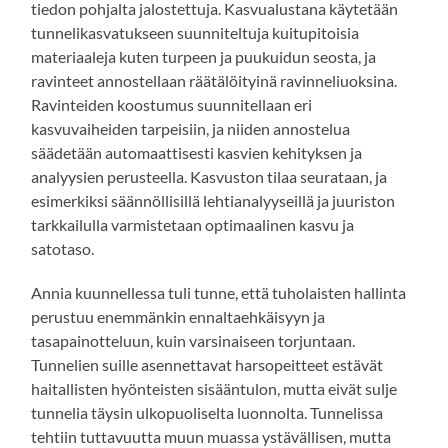
tiedon pohjalta jalostettuja. Kasvualustana käytetään
tunnelikasvatukseen suunniteltuja kuitupitoisia
materiaaleja kuten turpeen ja puukuidun seosta, ja
ravinteet annostellaan räätälöityinä ravinneliuoksina.
Ravinteiden koostumus suunnitellaan eri
kasvuvaiheiden tarpeisiin, ja niiden annostelua
säädetään automaattisesti kasvien kehityksen ja
analyysien perusteella. Kasvuston tilaa seurataan, ja
esimerkiksi säännöllisillä lehtianalyyseillä ja juuriston
tarkkailulla varmistetaan optimaalinen kasvu ja
satotaso.
Annia kuunnellessa tuli tunne, että tuholaisten hallinta
perustuu enemmänkin ennaltaehkäisyyn ja
tasapainotteluun, kuin varsinaiseen torjuntaan.
Tunnelien suille asennettavat harsopeitteet estävät
haitallisten hyönteisten sisääntulon, mutta eivät sulje
tunnelia täysin ulkopuoliselta luonnolta. Tunnelissa
tehtiin tuttavuutta muun muassa ystävällisen, mutta