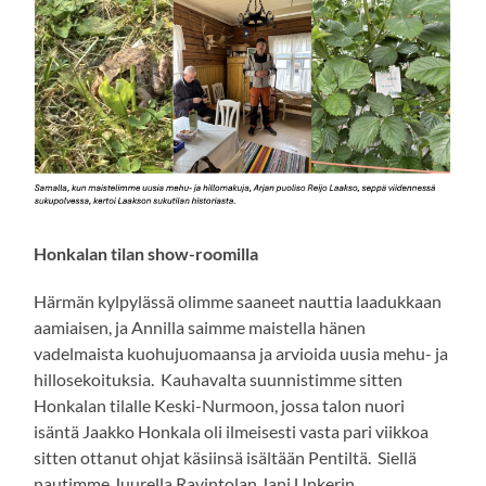
Honkalan tilan show-roomilla
Härmän kylpylässä olimme saaneet nauttia laadukkaan
aamiaisen, ja Annilla saimme maistella hänen
vadelmaista kuohujuomaansa ja arvioida uusia mehu- ja
hillosekoituksia. Kauhavalta suunnistimme sitten
Honkalan tilalle Keski-Nurmoon, jossa talon nuori
isäntä Jaakko Honkala oli ilmeisesti vasta pari viikkoa
sitten ottanut ohjat käsiinsä isältään Pentiltä. Siellä
nautimme Juurella Ravintolan Jani Unkerin