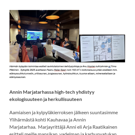
Annin Marjatarhassa high-tech yhdistyy
ekologisuuteen ja herkullisuuteen
Aamiaisen ja kylpyläkierroksen jälkeen suuntasimme
Ylihärmästä kohti Kauhavaa ja Annin
Marjatarhaa. Marjayrittäjä Anni eli Arja Raatikainen
esitteli meille mansikan, vadelman ja karhunvatukan