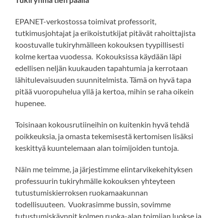
EPANET-verkostossa toimivat professorit,
tutkimusjohtajat ja erikoistutkijat pitävät rahoittajista
koostuvalle tukiryhmälleen kokouksen tyypillisesti
kolme kertaa vuodessa. Kokouksissa käydään läpi
edellisen neljän kuukauden tapahtumia ja kerrotaan
lähitulevaisuuden suunnitelmista. Tämä on hyvä tapa
pitää vuoropuhelua yllä ja kertoa, mihin se raha oikein
hupenee.
Toisinaan kokousrutiineihin on kuitenkin hyvä tehdä
poikkeuksia, ja omasta tekemisestä kertomisen lisäksi
keskittyä kuuntelemaan alan toimijoiden tuntoja.
Näin me teimme, ja järjestimme elintarvikekehityksen
professuurin tukiryhmälle kokouksen yhteyteen
tutustumiskierroksen ruokamaakunnan
todellisuuteen. Vuokrasimme bussin, sovimme
tutustumiskäynnit kolmen ruoka-alan toimijan luokse ja