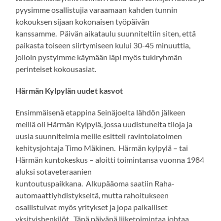
pyysimme osallistujia varaamaan kahden tunnin
kokouksen sijaan kokonaisen työpäivän
kanssamme. Päivän aikataulu suunniteltiin siten, että
paikasta toiseen siirtymiseen kului 30-45 minuuttia,
jolloin pystyimme käymään läpi myös tukiryhmän
perinteiset kokousasiat.
Härmän Kylpylän uudet kasvot
Ensimmäisenä etappina Seinäjoelta lähdön jälkeen
meillä oli Härmän Kylpylä, jossa uudistuneita tiloja ja
uusia suunnitelmia meille esitteli ravintolatoimen
kehitysjohtaja Timo Mäkinen. Härmän kylpylä – tai
Härmän kuntokeskus – aloitti toimintansa vuonna 1984
aluksi sotaveteraanien
kuntoutuspaikkana. Alkupääoma saatiin Raha-
automaattiyhdistykseltä, mutta rahoitukseen
osallistuivat myös yritykset ja jopa paikalliset
yksityishenkilöt. Tänä päivänä liiketoimintaa johtaa