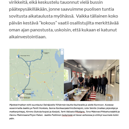
virikkeitä, eikä keskustelu tauonnut vielä bussin
päätepysäkilläkään, jonne saavuimme puolisen tuntia
sovitusta aikataulusta myöhässä. Vaikka tällainen koko
päivän kestävä ”kokous” vaatii osallistujilta merkittävää
oman ajan panostusta, uskoisin, että kukaan ei katunut
aikainvestointiaan.