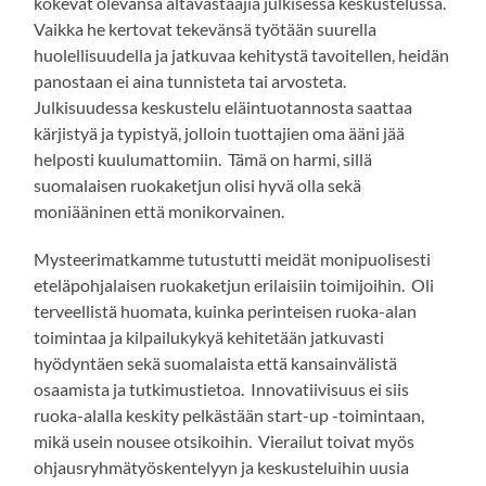
kokevat olevansa altavastaajia julkisessa keskustelussa.
Vaikka he kertovat tekevänsä työtään suurella
huolellisuudella ja jatkuvaa kehitystä tavoitellen, heidän
panostaan ei aina tunnisteta tai arvosteta.
Julkisuudessa keskustelu eläintuotannosta saattaa
kärjistyä ja typistyä, jolloin tuottajien oma ääni jää
helposti kuulumattomiin. Tämä on harmi, sillä
suomalaisen ruokaketjun olisi hyvä olla sekä
moniääninen että monikorvainen.
Mysteerimatkamme tutustutti meidät monipuolisesti
eteläpohjalaisen ruokaketjun erilaisiin toimijoihin. Oli
terveellistä huomata, kuinka perinteisen ruoka-alan
toimintaa ja kilpailukykyä kehitetään jatkuvasti
hyödyntäen sekä suomalaista että kansainvälistä
osaamista ja tutkimustietoa. Innovatiivisuus ei siis
ruoka-alalla keskity pelkästään start-up -toimintaan,
mikä usein nousee otsikoihin. Vierailut toivat myös
ohjausryhmätyöskentelyyn ja keskusteluihin uusia