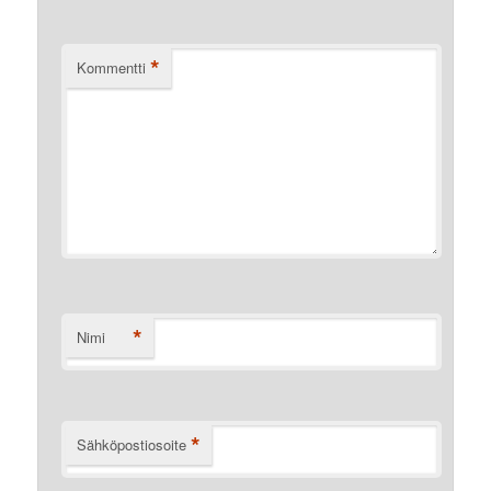
*
Kommentti
*
Nimi
*
Sähköpostiosoite