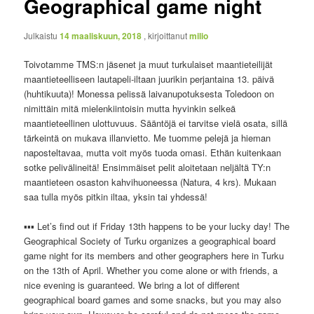
Geographical game night
Julkaistu
14 maaliskuun, 2018
, kirjoittanut
milio
Toivotamme TMS:n jäsenet ja muut turkulaiset maantieteilijät
maantieteelliseen lautapeli-iltaan juurikin perjantaina 13. päivä
(huhtikuuta)! Monessa pelissä laivanupotuksesta Toledoon on
nimittäin mitä mielenkiintoisin mutta hyvinkin selkeä
maantieteellinen ulottuvuus. Sääntöjä ei tarvitse vielä osata, sillä
tärkeintä on mukava illanvietto. Me tuomme pelejä ja hieman
naposteltavaa, mutta voit myös tuoda omasi. Ethän kuitenkaan
sotke pelivälineitä! Ensimmäiset pelit aloitetaan neljältä TY:n
maantieteen osaston kahvihuoneessa (Natura, 4 krs). Mukaan
saa tulla myös pitkin iltaa, yksin tai yhdessä!
▪▪▪ Let’s find out if Friday 13th happens to be your lucky day! The
Geographical Society of Turku organizes a geographical board
game night for its members and other geographers here in Turku
on the 13th of April. Whether you come alone or with friends, a
nice evening is guaranteed. We bring a lot of different
geographical board games and some snacks, but you may also