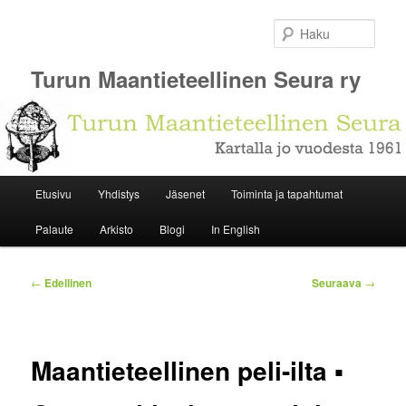
Siirry
sisältöön
Haku
Turun Maantieteellinen Seura ry
Päävalikko
Etusivu
Yhdistys
Jäsenet
Toiminta ja tapahtumat
Palaute
Arkisto
Blogi
In English
Artikkelien
←
Edellinen
Seuraava
→
selaus
Maantieteellinen peli-ilta ▪