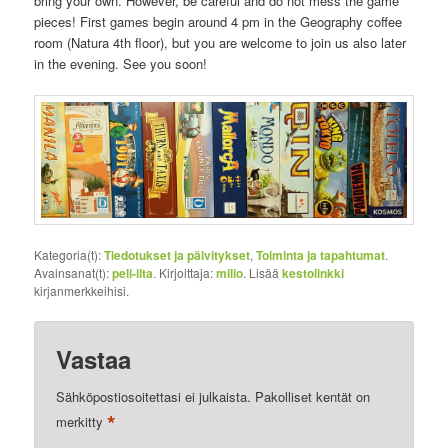
bring your own. However, be careful and do not mess the game
pieces! First games begin around 4 pm in the Geography coffee
room (Natura 4th floor), but you are welcome to join us also later
in the evening. See you soon!
Kategoria(t):
Tiedotukset ja päivitykset
,
Toiminta ja tapahtumat
.
Avainsanat(t):
peli-ilta
. Kirjoittaja:
milio
. Lisää
kestolinkki
kirjanmerkkeihisi.
Vastaa
Sähköpostiosoitettasi ei julkaista.
Pakolliset kentät on
*
merkitty