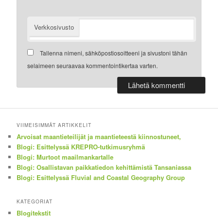
Verkkosivusto
Tallenna nimeni, sähköpostiosoitteeni ja sivustoni tähän
selaimeen seuraavaa kommentointikertaa varten.
VIIMEISIMMÄT ARTIKKELIT
Arvoisat maantieteilijät ja maantieteestä kiinnostuneet,
Blogi: Esittelyssä KREPRO-tutkimusryhmä
Blogi: Murtoot maailmankartalle
Blogi: Osallistavan paikkatiedon kehittämistä Tansaniassa
Blogi: Esittelyssä Fluvial and Coastal Geography Group
KATEGORIAT
Blogitekstit