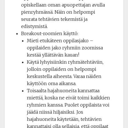
opiskellaan oman apuopettajan avulla
pienryhmässä. Näin on helpompi
seurata tehtävien tekemistä ja
edistymistä.
Breakout-roomien käyttö:
Mieti etukäteen oppilasjako –
oppilaiden jako ryhmiin zoomissa
kestää yllättävän kauan!
Käytä lyhyisiinkin ryhmätehtäviin,
jolloin oppilaiden on helpompi
keskustella aiheesta. Varaa näiden
käyttöön oma aikansa.
Toisaalta hajahuoneita kannattaa
miettiä, koska ne eivät toimi kaikkien
ryhmien kanssa. Puolet oppilaista voi
jäädä niissä hiljaisiksi. Jos
hajahuoneita käytetään, tehtävien
kannattaisi olla sellaisia, että oppilaat