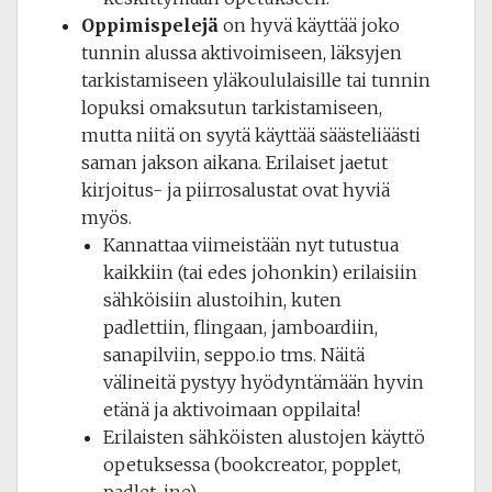
Oppimispelejä
on hyvä käyttää joko
tunnin alussa aktivoimiseen, läksyjen
tarkistamiseen yläkoululaisille tai tunnin
lopuksi omaksutun tarkistamiseen,
mutta niitä on syytä käyttää säästeliäästi
saman jakson aikana. Erilaiset jaetut
kirjoitus- ja piirrosalustat ovat hyviä
myös.
Kannattaa viimeistään nyt tutustua
kaikkiin (tai edes johonkin) erilaisiin
sähköisiin alustoihin, kuten
padlettiin, flingaan, jamboardiin,
sanapilviin, seppo.io tms. Näitä
välineitä pystyy hyödyntämään hyvin
etänä ja aktivoimaan oppilaita!
Erilaisten sähköisten alustojen käyttö
opetuksessa (bookcreator, popplet,
padlet, jne)