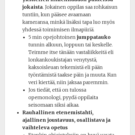
jokaista
. Jokainen oppilas saa rohkaisun
tuntiin, kun pääsee avaamaan
kameransa, minkä lisäksi tapa luo myös
yhdessä toimimisen ilmapiiriä.
5 min opejohtoinen
jumppatauko
tunnin alkuun, loppuun tai keskelle.
Teimme itse tänään vastaliikkeitä eli
lonkankoukistajan venytystä,
kaksoisleuan tekemistä eli pään
työntämistä taakse päin ja muuta. Kun
veri kiertää, niin jaksaa paremmin.
Jos tiedät, että on tulossa
opemonologi, pyydä oppilaita
seisomaan siksi aikaa.
Rauhallinen etenemistahti,
ajallinen joustavuus, osallistava ja
vaihteleva opetus
Etenkin ohjeistuksiin on hyvä varata