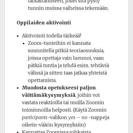
tarkastamiseen, jollei sitä pysty
tunnin muissa vaiheissa tekemään.
Oppilaiden aktivointi
Aktivointi todella tärkeää!
Zoom-tunteihin ei kannata
suunnitella pitkiä teoriaosuuksia,
joissa opettaja vain luennoi, vaan
pätkiä tuntia ja tehdä esim. tehtäviä
välissä ja sitten taas jatkaa yhteistä
opettamista.
Muodosta opetukseesi paljon
väittämäkysymyksiä
, joihin voi
vastata reaktioilla tai muilla Zoomin
toiminnoilla helposti. (Käytä Zoomin
participants
-valikon
yes – no
-nappeja
oikein-väärin kysymyksiin)
Kannattaa Zoomissa rohkaista