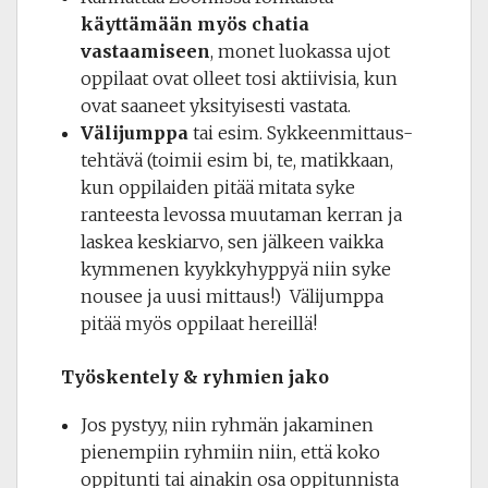
käyttämään myös chatia
vastaamiseen
, monet luokassa ujot
oppilaat ovat olleet tosi aktiivisia, kun
ovat saaneet yksityisesti vastata.
Välijumppa
tai esim. Sykkeenmittaus-
tehtävä (toimii esim bi, te, matikkaan,
kun oppilaiden pitää mitata syke
ranteesta levossa muutaman kerran ja
laskea keskiarvo, sen jälkeen vaikka
kymmenen kyykkyhyppyä niin syke
nousee ja uusi mittaus!) Välijumppa
pitää myös oppilaat hereillä!
Työskentely & ryhmien jako
Jos pystyy, niin ryhmän jakaminen
pienempiin ryhmiin niin, että koko
oppitunti tai ainakin osa oppitunnista