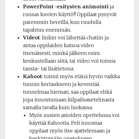
PowerPoint -esitysten animointi
ja
runsas kuvien käyttö!! Oppilaat pysyvät
paremmin hereillä, kun ruudulla
tapahtuu enemmän.
Videot
: linkin voi lähettää chatiin ja
antaa oppilaiden katsoa video
itsenäisesti, minkä jälkeen esim.
keskustellaan siitä, tai video voi toimia
tausta- tai lisätietona.
Kahoot
: toimii myös etänä hyvin vaikka
tunnin kertaukseen ja keventää
tunnelmaa hieman, saa oppilaat ehkä
jopa innostumaan kilpailuasetelmasta
samalla tavalla kuin luokassa.
Myös uusien asioiden opettelussa voi
käyttää Kahootia. Peli innostaa
oppilaat myös itse ajattelemaan ja
keskittymään opetukseen.