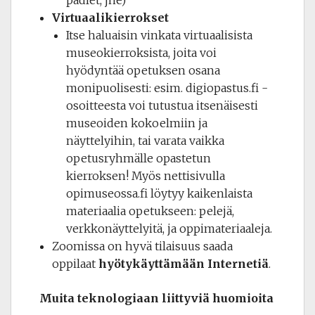
Virtuaalikierrokset
Itse haluaisin vinkata virtuaalisista
museokierroksista, joita voi
hyödyntää opetuksen osana
monipuolisesti: esim. digiopastus.fi -
osoitteesta voi tutustua itsenäisesti
museoiden kokoelmiin ja
näyttelyihin, tai varata vaikka
opetusryhmälle opastetun
kierroksen! Myös nettisivulla
opimuseossa.fi löytyy kaikenlaista
materiaalia opetukseen: pelejä,
verkkonäyttelyitä, ja oppimateriaaleja.
Zoomissa on hyvä tilaisuus saada
oppilaat
hyötykäyttämään Internetiä
.
Muita teknologiaan liittyviä huomioita