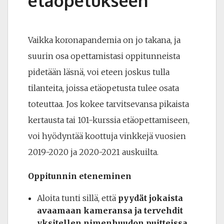
etäopetukseen
Vaikka koronapandemia on jo takana, ja
suurin osa opettamistasi oppitunneista
pidetään läsnä, voi eteen joskus tulla
tilanteita, joissa etäopetusta tulee osata
toteuttaa. Jos kokee tarvitsevansa pikaista
kertausta tai 101-kurssia etäopettamiseen,
voi hyödyntää koottuja vinkkejä vuosien
2019-2020 ja 2020-2021 auskuilta.
Oppitunnin eteneminen
Aloita tunti sillä, että
pyydät jokaista
avaamaan kameransa ja tervehdit
yksitellen nimenhuudon puitteissa