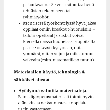
palauttavat ne. Se voisi sitouttaa heitä
tehtävien tekemiseen tai
ryhmätyöhön.
Itsenäisessä työskentelyssä hyvä jakaa
oppilaat omiin breakout-huoneisiin –
tällöin opettajat ja auskut voivat
kierrellä näissä huoneissa ja oppilailta
pääsee oikeasti kysymään, mitä
ymmärsi, miten sujuu ja mikä tuntuu
vaikealta (esim. matematiikan tunnit)
Materiaalien käyttö, teknologia &
sähköiset alustat
Hyödynnä valmiita materiaaleja
.
Esim. digiopetusmateriaali toimii hyvin
etänäkin, ja ne kannustavat oppilaita
usein vastaamaan.