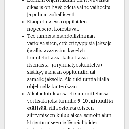
aikaa ja on hyvä edetä vaihe vaiheelta
ja puhua rauhallisesti
Etäopetuksessa oppilaiden
nopeuserot korostuvat.
Tee tunnista mahdollisimman
varioiva siten, että erityyppisiä jaksoja
(osallistavaa esim. kyselyin,
kuunteluttavaa, katsottavaa,
itsenäistä- ja ryhmätyöskentelyä)
sisältyy samaan oppituntiin tai
samalle jaksolle. Älä tuki tuntia liialla
ohjelmalla kuitenkaan.
Aikataulutuksessa eli suunnittelussa
voi lisätä joka tunnille
5–10 minuuttia
etälisää
, sillä osioista toiseen
siirtymiseen kuluu aikaa, samoin alun
kirjautumiseen ja läsnäolijoiden