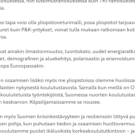
oituksessa, niin tutkimusrahoituksessa kuin TKI-rahoituksess
ia.
si tapa voisi olla yliopistoveturimalli, jossa yliopistot tarjoa
uuret kuin P&K-yritykset, voivat tulla mukaan ratkomaan koti
ia.
ovat ainakin ilmastonmuutos, luontokato, uudet energiaratkai
et, demografinen ja aluekehitys, polarisaatio ja eriarvoist
jopa Euroopassakin.
n osaamisen lisäksi myös me yliopistoissa olemme huolis
aisten nykyisestä koulutustasosta. Samalla kun meillä on
koulutetuista työntekijöistä, Suomessa nuorten koulutusta
 keskiarvon. Kilpailijamaissamme se nousee.
on myös Suomen kriisinkestävyyteen ja resilienssiin liittyvä 
ken pohja, kun puhutaan tiedon ja osaamisen huoltovarmuu
koulutamme puolet ikäluokista korkeakoulututkintoon – j