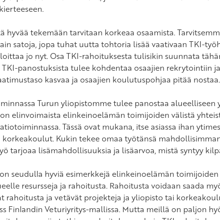
kierteeseen.
tä hyvää tekemään tarvitaan korkeaa osaamista. Tarvitsemm
tain satoja, jopa tuhat uutta tohtoria lisää vaativaan TKI-t
loittaa jo nyt. Osa TKI-rahoituksesta tulisikin suunnata täh
 TKI-panostuksista tulee kohdentaa osaajien rekrytointiin j
aatimustaso kasvaa ja osaajien koulutuspohjaa pitää nostaa.
iminnassa Turun yliopistomme tulee panostaa alueelliseen 
 on elinvoimaista elinkeinoelämän toimijoiden välistä yhteist
atiotoiminnassa. Tässä ovat mukana, itse asiassa ihan ytimes
 korkeakoulut. Kukin tekee omaa työtänsä mahdollisimman h
yö tarjoaa lisämahdollisuuksia ja lisäarvoa, mistä syntyy kilp
 on seudulla hyviä esimerkkejä elinkeinoelämän toimijoiden v
eelle resursseja ja rahoitusta. Rahoitusta voidaan saada myös
t rahoitusta ja vetävät projekteja ja yliopisto tai korkeako
ss Finlandin Veturiyritys-mallissa. Mutta meillä on paljon 