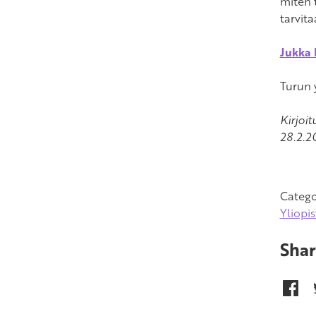
miten 
tarvit
Jukka 
Turun 
Kirjoi
28.2.2
Catego
Yliopi
Shar