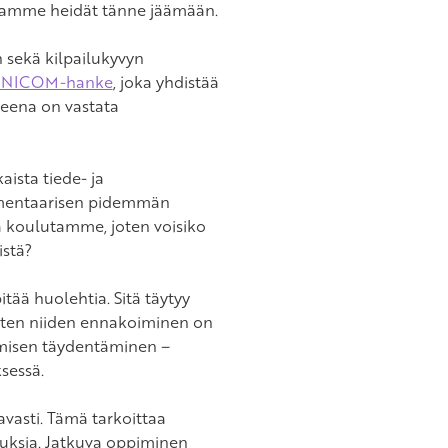
saamme heidät tänne jäämään.
 sekä kilpailukyvyn
NICOM-hanke
, joka yhdistää
tteena on vastata
ista tiede- ja
lamentaarisen pidemmän
ia koulutamme, joten voisiko
istä?
tää huolehtia. Sitä täytyy
 joten niiden ennakoiminen on
misen täydentäminen –
sessä.
tavasti. Tämä tarkoittaa
uksia. Jatkuva oppiminen