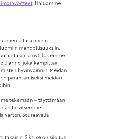
elmatavoitteet
. Haluamme
uomen pitäisi näihin
 luomiin mahdollisuuksiin,
lan takia jo nyt. Jos emme
e tilanne, joka kampittaa
ihmisten hyvinvoinnin. Meidän
uden parantamiseksi meidän
ihin.
samme tekemään – täyttämään
enkin tarvitsemme
a varten. Seuraavalla
 takaisin. Siksi se on sijoitus