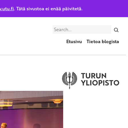
.utu.fi
. Tätä sivustoa ei enää päivitetä.
Search
Etusivu
Tietoa blogista