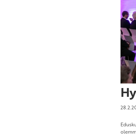
Hy
28.2.2
Edusku
olemme