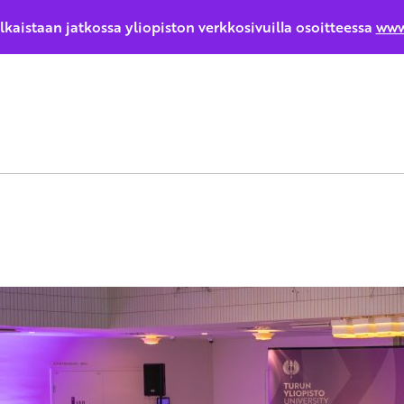
ulkaistaan jatkossa yliopiston verkkosivuilla osoitteessa
www