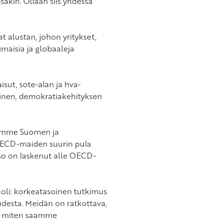
akin. Ollaan siis yhdessä
vat alustan, johon yritykset,
maisia ja globaaleja
sut, sote-alan ja hva-
uminen, demokratiakehityksen
samme Suomen ja
 OECD-maiden suurin pula
so on laskenut alle OECD-
puoli: korkeatasoinen tutkimus
desta. Meidän on ratkottava,
a miten saamme