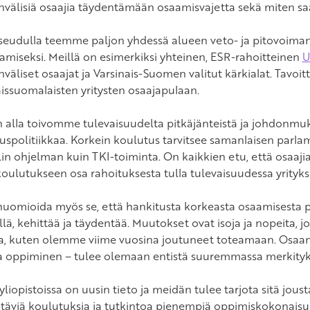
nvälisiä osaajia täydentämään osaamisvajetta sekä miten 
seudulla teemme paljon yhdessä alueen veto- ja pitovoiman
amiseksi. Meillä on esimerkiksi yhteinen, ESR-rahoitteinen
U
väliset osaajat ja Varsinais-Suomen valitut kärkialat. Tavoi
aissuomalaisten yritysten osaajapulaan.
n alla toivomme tulevaisuudelta pitkäjänteistä ja johdonmuka
uspolitiikkaa. Korkein koulutus tarvitsee samanlaisen par
lin ohjelman kuin TKI-toiminta. On kaikkien etu, että osaaj
oulutukseen osa rahoituksesta tulla tulevaisuudessa yrityks
huomioida myös se, että hankitusta korkeasta osaamisesta pi
yllä, kehittää ja täydentää. Muutokset ovat isoja ja nopeita,
a, kuten olemme viime vuosina joutuneet toteamaan. Osaa
a oppiminen – tulee olemaan entistä suuremmassa merkityk
yliopistoissa on uusin tieto ja meidän tulee tarjota sitä jous
täviä koulutuksia ja tutkintoa pienempiä oppimiskokonaisu