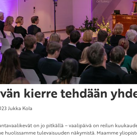
vän kierre tehdään yhd
023
Jukka Kola
ntavaalikevät on jo pitkällä – vaalipäivä on reilun kuukaude
 huolissamme tulevaisuuden näkymistä. Maamme yliopist