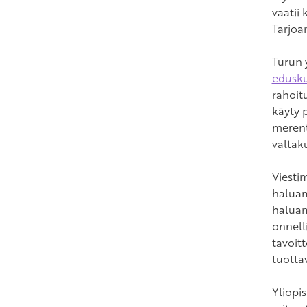
vaatii 
Tarjoa
Turun 
edusku
rahoit
käyty 
merent
valtaku
Viesti
haluam
haluam
onnell
tavoit
tuotta
Yliopi