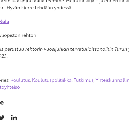
tärkeitä asioita täällä teemme. Meitä kaikkia – ja ennen kai
aan. Hyvän kierre tehdään yhdessä.
Kola
yliopiston rehtori
tus perustuu rehtorin vuosijuhlan tervetuliaissanoihin Turun 
023.
ries:
Koulutus
,
Koulutuspolitiikka
,
Tutkimus
,
Yhteiskunnalli
stoyhteisö
e