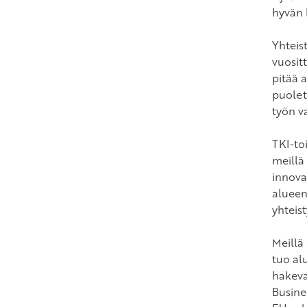
hyvän 
Yhteis
vuosit
pitää a
puolet
työn v
TKI-to
meillä
innova
alueen
yhteist
Meillä
tuo alu
hakeva
Busine