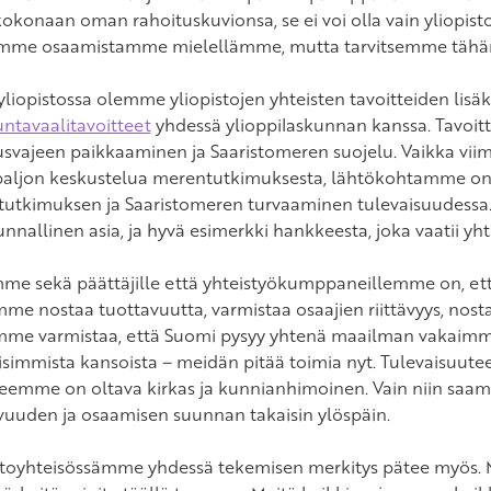
kokonaan oman rahoituskuvionsa, se ei voi olla vain yliopistoi
mme osaamistamme mielellämme, mutta tarvitsemme tähän 
yliopistossa olemme yliopistojen yhteisten tavoitteiden lisäk
ntavaalitavoitteet
yhdessä ylioppilaskunnan kanssa. Tavoitte
usvajeen paikkaaminen ja Saaristomeren suojelu. Vaikka viim
paljon keskustelua merentutkimuksesta, lähtökohtamme on –
utkimuksen ja Saaristomeren turvaaminen tulevaisuudessa
nnallinen asia, ja hyvä esimerkki hankkeesta, joka vaatii yht
mme sekä päättäjille että yhteistyökumppaneillemme on, että
me nostaa tuottavuutta, varmistaa osaajien riittävyys, nost
me varmistaa, että Suomi pysyy yhtenä maailman vakaimmi
isimmista kansoista – meidän pitää toimia nyt. Tulevaisuute
teemme on oltava kirkas ja kunnianhimoinen. Vain niin saa
vuuden ja osaamisen suunnan takaisin ylöspäin.
stoyhteisössämme yhdessä tekemisen merkitys pätee myös. 