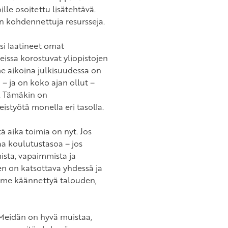
lle osoitettu lisätehtävä.
kohdennettuja resursseja.
si laatineet omat
issa korostuvat yliopistojen
e aikoina julkisuudessa on
 ja on koko ajan ollut –
. Tämäkin on
eistyötä monella eri tasolla.
 aika toimia on nyt. Jos
aa koulutustasoa – jos
sta, vapaimmista ja
en on katsottava yhdessä ja
mme käännettyä talouden,
Meidän on hyvä muistaa,