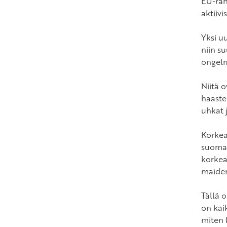
EU-rah
aktiivis
Yksi uu
niin s
ongelm
Niitä 
haaste
uhkat 
Korkea
suomal
korkea
maiden
Tällä 
on kai
miten 