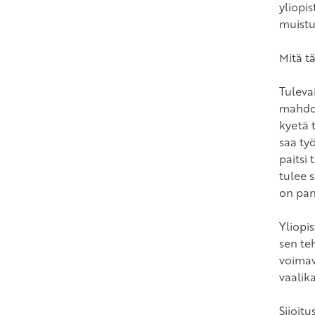
yliopis
muistut
Mitä t
Tuleva
mahdol
kyetä 
saa ty
paitsi
tulee 
on pan
Yliopi
sen te
voimav
vaalik
Sijoitu