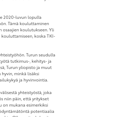
e 2020-luvun lopulla
yöhön. Tämä kouluttaminen
än osaajien koulutukseen. Yli
a kouluttamiseen, koska TKI-
yhteistyöhön. Turun seudulla
yötä tutkimus-, kehitys- ja
sä, Turun yliopisto ja muut
yvin, minkä lisäksi
ailukykyä ja hyvinvointia.
älisestä yhteistyöstä, joka
 niin päin, että yritykset
ulu on mukana esimerkiksi
hyödyntämätöntä potentiaalia