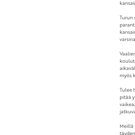
kansai
Turun 
parant
kansain
varsin
Vaalie
koulut
aikavä
myös k
Tulee 
pitää 
vaikea
jatkuv
Meillä 
täyden