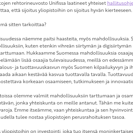
tojen rehtorineuvosto Unifissa laatineet yhteiset
hallitusohj
taa, että sijoitus yliopistoihin on sijoitus hyvän kierteeseen.
ämä sitten tarkoittaa?
isuudessa näemme paitsi haasteita, myös mahdollisuuksia. S
lisuuksiin, kuten etenkin vihreän siirtymän ja digisiirtymän
tarttumaan. Hukkaamme Suomessa mahdollisuuksia osaajapu
öelämään lisää osaajia tulevaisuudessa, meillä on edessämm
 talous- ja tuottavuuskasvun myös Suomen kilpailukyvyn ja 
saada aikaan kestävää kasvua tuottavalla tavalla. Tuottavu
ostettava korkeaan osaamiseen, tutkimukseen ja innovaatio
stoissa olemme valmiit mahdollisuuksiin tarttumaan ja o
htävän, jonka yhteiskunta on meille antanut. Tähän me kuit
aroja. Emme itseämme, vaan yhteiskuntaa ja sen hyvinvointi
audella tulee nostaa yliopistojen perusrahoituksen tasoa.
s yliopistoihin on investointi, joka tuo itsensä moninkertaisesti