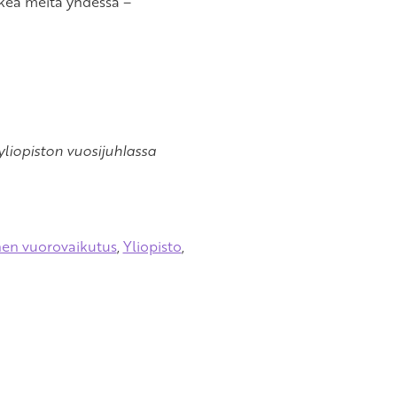
kkea meitä yhdessä –
yliopiston vuosijuhlassa
nen vuorovaikutus
,
Yliopisto
,