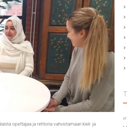
T
AT
sta opettajaa ja rehtoria vahvistamaan kieli- ja