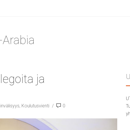
-Arabia
legoita ja
U
U
invälisyys
,
Koulutusvienti
0
Tu
yh