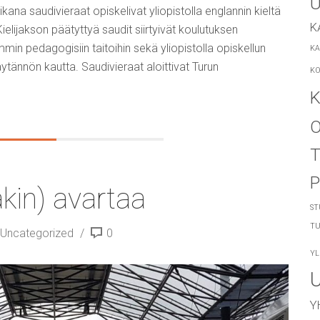
U
ana saudivieraat opiskelivat yliopistolla englannin kieltä
K
ielijakson päätyttyä saudit siirtyivät koulutuksen
n pedagogisiin taitoihin sekä yliopistolla opiskellun
KA
äytännön kautta. Saudivieraat aloittivat Turun
KO
K
O
kin) avartaa
ST
TU
Uncategorized
0
YL
Y