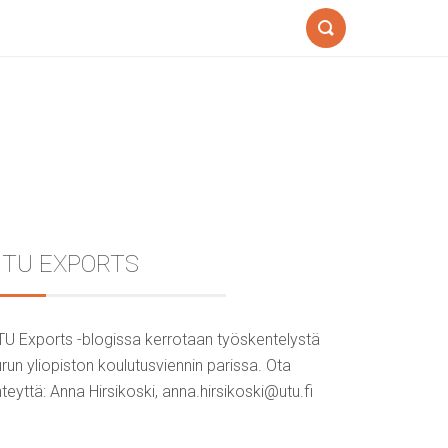
Search
Sidebar
TU EXPORTS
TU Exports -blogissa kerrotaan työskentelystä
run yliopiston koulutusviennin parissa. Ota
teyttä: Anna Hirsikoski, anna.hirsikoski@utu.fi