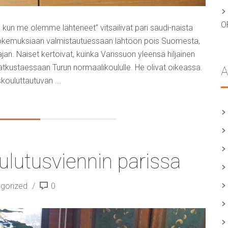
O
a, kun me olemme lähteneet” vitsailivat pari saudi-naista
 kokemuksiaan valmistautuessaan lähtöön pois Suomesta,
an. Naiset kertoivat, kuinka Varissuon yleensä hiljainen
atkustaessaan Turun normaalikoululle. He olivat oikeassa.
A
kouluttautuvan ...
ulutusviennin parissa
gorized
0