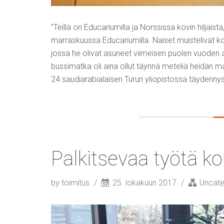
”Teillä on Educariumilla ja Norssissa kovin hiljaist
marraskuussa Educariumilla. Naiset muistelivat
jossa he olivat asuneet viimeisen puolen vuoden aj
bussimatka oli aina ollut täynnä meteliä heidän m
24 saudiarabialaisen Turun yliopistossa täydennys
Palkitsevaa työtä ko
by toimitus
25. lokakuun 2017
Uncate