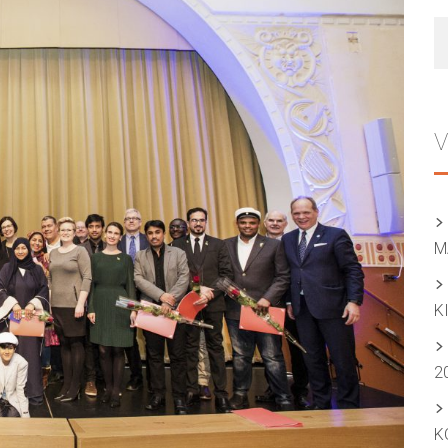
H
V
M
K
2
K