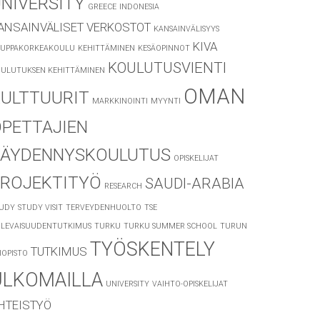
NIVERSITY
GREECE
INDONESIA
ANSAINVÄLISET VERKOSTOT
KANSAINVÄLISYYS
KIVA
UPPAKORKEAKOULU
KEHITTÄMINEN
KESÄOPINNOT
KOULUTUSVIENTI
ULUTUKSEN KEHITTÄMINEN
OMAN
ULTTUURIT
MARKKINOINTI
MYYNTI
PETTAJIEN
TÄYDENNYSKOULUTUS
OPISKELIJAT
PROJEKTITYÖ
SAUDI-ARABIA
RESEARCH
UDY
STUDY VISIT
TERVEYDENHUOLTO
TSE
LEVAISUUDENTUTKIMUS
TURKU
TURKU SUMMER SCHOOL
TURUN
TYÖSKENTELY
TUTKIMUS
IOPISTO
ULKOMAILLA
UNIVERSITY
VAIHTO-OPISKELIJAT
HTEISTYÖ