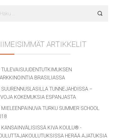
aku:
IIMEISIMMÄT ARTIKKELIT
TULEVAISUUDENTUTKIMUKSEN
ARKKINOINTIA BRASILIASSA
SUURENNUSLASILLA TUNNEJAHDISSA −
IVOJA KOKEMUKSIA ESPANJASTA
MIELEENPAINUVA TURKU SUMMER SCHOOL
018
KANSAINVÄLISISSÄ KIVA KOULU® -
OULUTTAJAKOULUTUKSISSA HERÄÄ AJATUKSIA