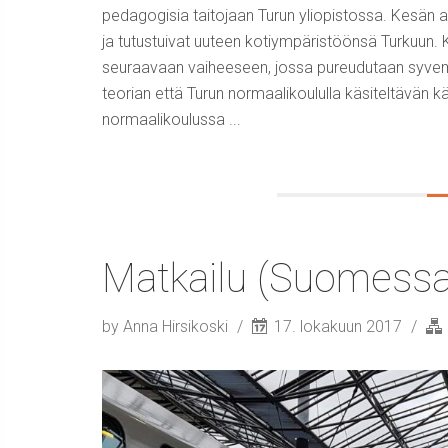
pedagogisia taitojaan Turun yliopistossa. Kesän aik
ja tutustuivat uuteen kotiympäristöönsä Turkuun. K
seuraavaan vaiheeseen, jossa pureudutaan syvemmi
teorian että Turun normaalikoululla käsiteltävän k
normaalikoulussa ...
Matkailu (Suomessa
by Anna Hirsikoski
17. lokakuun 2017