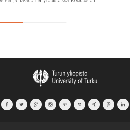
ereen ja Itä-Suomen yliopistoissa. Koulutus on ...
Facebook
Twitter
Google
Instagram
Path
Youtube
Xing
Pintere
Plus