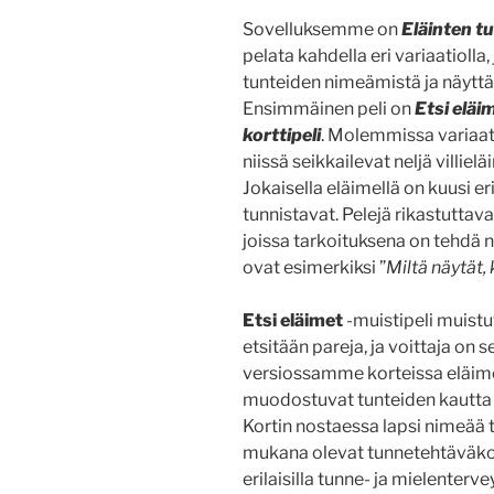
Sovelluksemme on
Eläinten 
pelata kahdella eri variaatiolla
tunteiden nimeämistä ja näyttämi
Ensimmäinen peli on
Etsi eläi
korttipeli
. Molemmissa variaati
niissä seikkailevat neljä villielä
Jokaisella eläimellä on kuusi eri
tunnistavat. Pelejä rikastuttav
joissa tarkoituksena on tehdä ni
ovat esimerkiksi ”
Miltä näytät,
Etsi eläimet
-muistipeli muistu
etsitään pareja, ja voittaja on s
versiossamme korteissa eläimet 
muodostuvat tunteiden kautta (e
Kortin nostaessa lapsi nimeää t
mukana olevat tunnetehtäväkorti
erilaisilla tunne- ja mielentervey