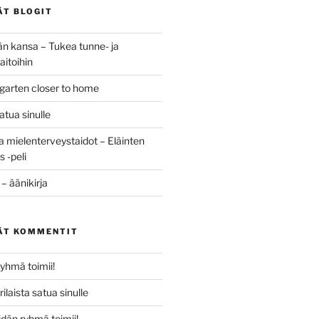
ÄT BLOGIT
 kansa – Tukea tunne- ja
aitoihin
rgarten closer to home
satua sinulle
a mielenterveystaidot – Eläinten
 -peli
– äänikirja
ÄT KOMMENTIT
yhmä toimii!
rilaista satua sinulle
dän ryhmä toimii!