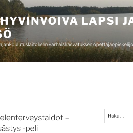
 HYVINVOIVA LAPSI J
SÖ
ajankoulutuslaitoksen varhaiskasvatuksen opettajaopiskelij
Etsi:
ielenterveystaidot –
ästys -peli