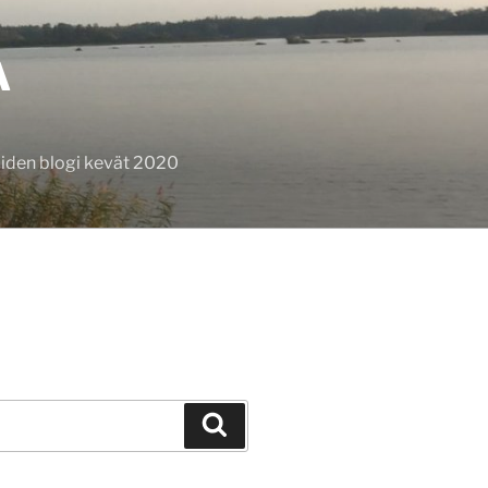
A
oiden blogi kevät 2020
Haku