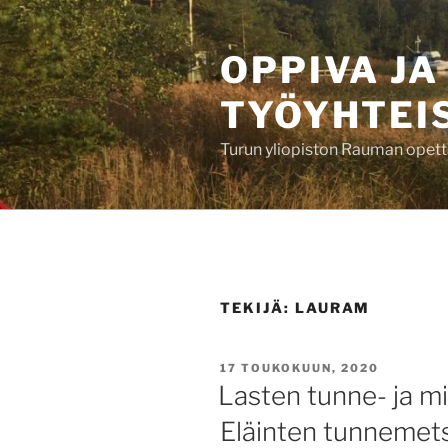
Siirry
sisältöön
OPPIVA JA
TYÖYHTEI
Turun yliopiston Rauman opett
TEKIJÄ:
LAURAM
JULKAISTU
17 TOUKOKUUN, 2020
Lasten tunne- ja m
Eläinten tunnemets