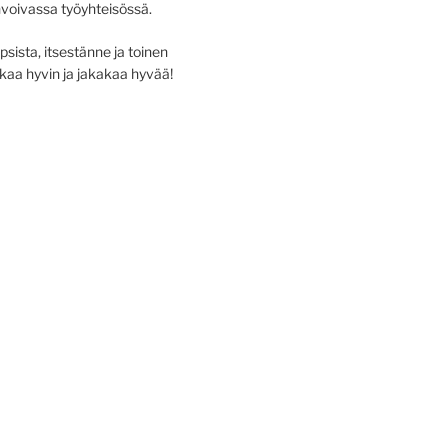
nvoivassa työyhteisössä.
psista, itsestänne ja toinen
ikaa hyvin ja jakakaa hyvää!