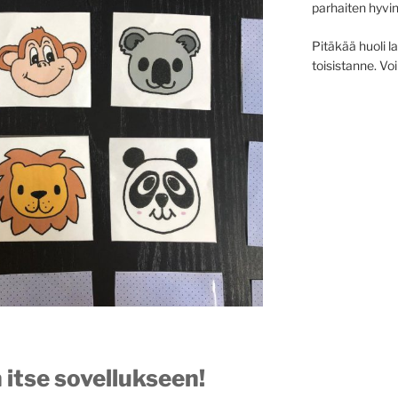
parhaiten hyvi
Pitäkää huoli la
toisistanne. Vo
n itse sovellukseen!