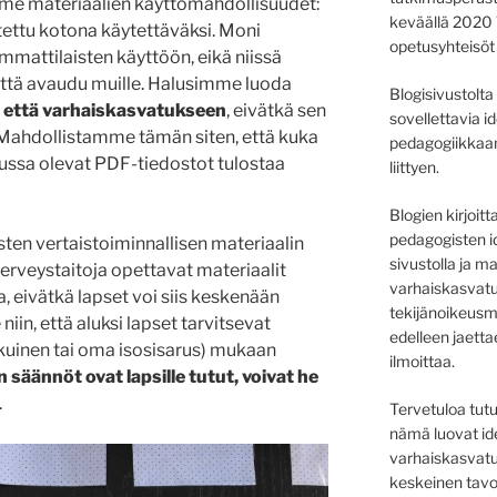
e materiaalien käyttömahdollisuudet:
keväällä 2020 T
itettu kotona käytettäväksi. Moni
opetusyhteisöt
ammattilaisten käyttöön, eikä niissä
ättä avaudu muille. Halusimme luoda
Blogisivustolt
n että varhaiskasvatukseen
, eivätkä sen
sovellettavia 
 Mahdollistamme tämän siten, että kuka
pedagogiikkaan 
pussa olevat PDF-tiedostot tulostaa
liittyen.
Blogien kirjoit
pedagogisten i
en vertaistoiminnallisen materiaalin
sivustolla ja m
erveystaitoja opettavat materiaalit
varhaiskasvatu
a, eivätkä lapset voi siis keskenään
tekijänoikeusm
iin, että aluksi lapset tarvitsevat
edelleen jaett
ikuinen tai oma isosisarus) mukaan
ilmoittaa.
 säännöt ovat lapsille tutut, voivat he
.
Tervetuloa tut
nämä luovat ide
varhaiskasvatu
keskeinen tavo