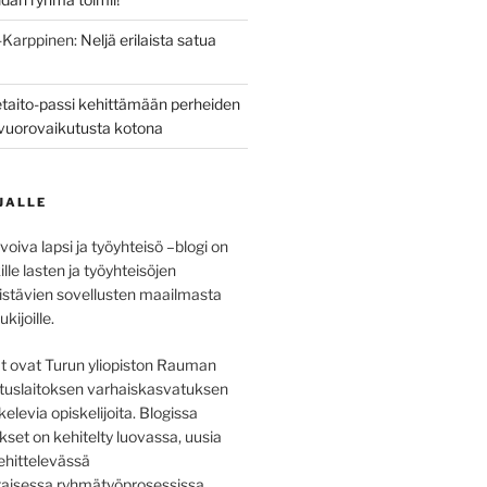
n-Karppinen
:
Neljä erilaista satua
taito-passi kehittämään perheiden
a vuorovaikutusta kotona
JALLE
voiva lapsi ja työyhteisö –blogi on
ille lasten ja työyhteisöjen
distävien sovellusten maailmasta
ukijoille.
at ovat Turun yliopiston Rauman
tuslaitoksen varhaiskasvatuksen
kelevia opiskelijoita. Blogissa
ukset on kehitelty luovassa, uusia
ehittelevässä
aisessa ryhmätyöprosessissa