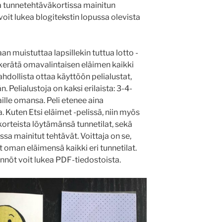
aa tunnetehtäväkortissa mainitun
it lukea blogitekstin lopussa olevista
an muistuttaa lapsillekin tuttua lotto -
 kerätä omavalintaisen eläimen kaikki
mahdollista ottaa käyttöön pelialustat,
n. Pelialustoja on kaksi erilaista: 3-4-
aille omansa. Peli etenee aina
. Kuten Etsi eläimet -pelissä, niin myös
korteista löytämänsä tunnetilat, sekä
sa mainitut tehtävät. Voittaja on se,
oman eläimensä kaikki eri tunnetilat.
nöt voit lukea PDF-tiedostoista.