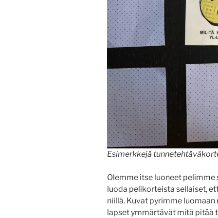
Esimerkkejä tunnetehtäväkort
Olemme itse luoneet pelimme s
luoda pelikorteista sellaiset,
niillä. Kuvat pyrimme luomaan 
lapset ymmärtävät mitä pitää te