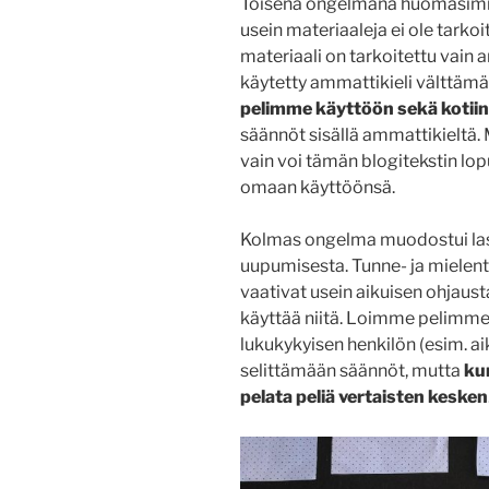
Toisena ongelmana huomasimm
usein materiaaleja ei ole tarko
materiaali on tarkoitettu vain 
käytetty ammattikieli välttäm
pelimme käyttöön sekä kotii
säännöt sisällä ammattikieltä.
vain voi tämän blogitekstin lo
omaan käyttöönsä.
Kolmas ongelma muodostui last
uupumisesta. Tunne- ja mielent
vaativat usein aikuisen ohjaust
käyttää niitä. Loimme pelimme n
lukukykyisen henkilön (esim. a
selittämään säännöt, mutta
kun
pelata peliä vertaisten kesken