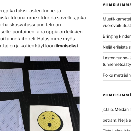
VIIMEISIMM
, joka tukisi lasten tunne- ja
istä. Ideanamme oli luoda sovellus, joka
Mustikkametsän
 Varhaiskasvatussuunnitelman
vuorovaikutust
elle luontainen tapa oppia on leikkien,
Bringing kinde
ui tunnetaitopeli. Halusimme myös
ttajien ja kotien käyttöön
ilmaiseksi
.
Neljä erilaista 
Lasten tunne- j
tunnemetsästys
Polku metsään 
VIIMEISIMM
jctaip
:
Meidän r
petram
:
Neljä e
Titta Laine
:
Mei