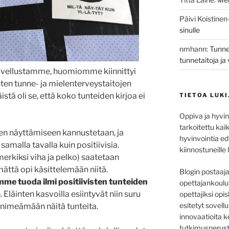
Päivi Koistine
sinulle
nmhann
:
Tunne
tunnetaitoja j
vellustamme, huomiomme kiinnittyi
ten tunne- ja mielenterveystaitojen
ä oli se, että koko tunteiden kirjoa ei
TIETOA LUKI
Oppiva ja hyvin
tarkoitettu kaik
den näyttämiseen kannustetaan, ja
hyvinvointia e
 samalla tavalla kuin positiivisia.
kiinnostuneille l
merkiksi viha ja pelko) saatetaan
ämättä opi käsittelemään niitä.
Blogin postaaj
e tuoda ilmi positiivisten tunteiden
opettajankoulu
a
. Eläinten kasvoilla esiintyvät niin suru
opettajiksi opis
esitetyt sovell
n nimeämään näitä tunteita.
innovaatioita k
tutkimusperust