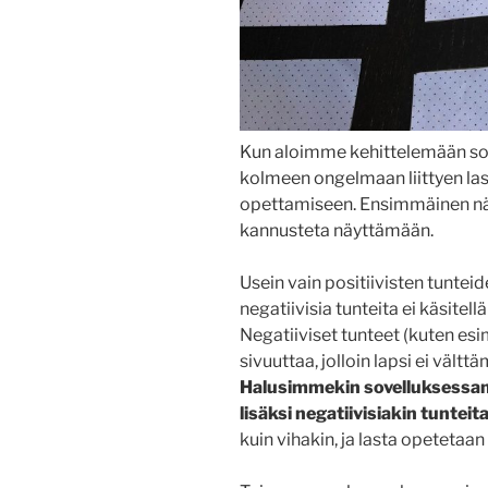
Kun aloimme kehittelemään so
kolmeen ongelmaan liittyen las
opettamiseen. Ensimmäinen näist
kannusteta näyttämään.
Usein vain positiivisten tuntei
negatiivisia tunteita ei käsitellä
Negatiiviset tunteet (kuten esi
sivuuttaa, jolloin lapsi ei vältt
Halusimmekin sovelluksessamm
lisäksi negatiivisiakin tunteit
kuin vihakin, ja lasta opetetaa