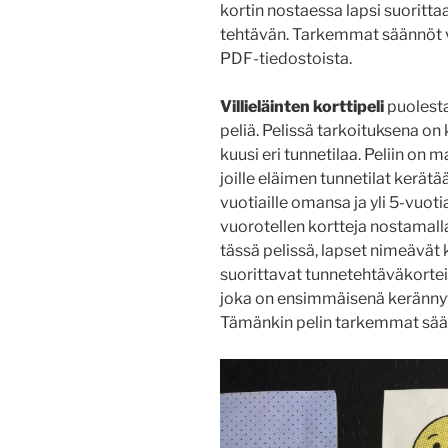
kortin nostaessa lapsi suoritt
tehtävän. Tarkemmat säännöt vo
PDF-tiedostoista.
Villieläinten korttipeli
puolesta
peliä. Pelissä tarkoituksena on
kuusi eri tunnetilaa. Peliin on 
joille eläimen tunnetilat kerätää
vuotiaille omansa ja yli 5-vuoti
vuorotellen kortteja nostamalla
tässä pelissä, lapset nimeävät 
suorittavat tunnetehtäväkorteis
joka on ensimmäisenä kerännyt 
Tämänkin pelin tarkemmat sään