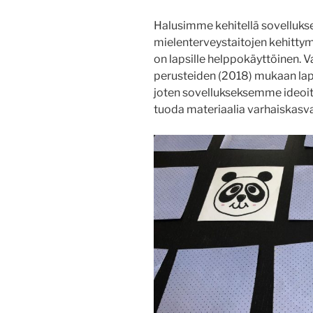
Halusimme kehitellä sovelluksen
mielenterveystaitojen kehittym
on lapsille helppokäyttöinen.
perusteiden (2018) mukaan laps
joten sovellukseksemme ideoit
tuoda materiaalia varhaiskasva