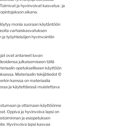
oimivat ja hyvinvoivat kasvatus- ja
 opintojakson aikana.
a löytyy monia suoraan käytäntöön
ideoita varhaiskasvatuksen
ja työyhteisöjen hyvinvointiin
tajat ovat antaneet luvan
deoidensa julkaisemiseen tällä
ateriaalin opetukselliseen käyttöön
ksessa. Materiaalin tekijätiedot ©
erkin kanssa on materiaalia
aessa ja käytettäessä muistettava
ustumaan ja ottamaan käyttöönne
at. Oppiva ja hyvinvoiva lapsi on
stoiminnan ja esiopetuksen
ite. Hyvinvoiva lapsi kasvaa