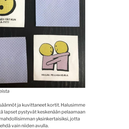
eista
äännöt ja kuvittaneet kortit. Halusimme
 että lapset pystyvät keskenään pelaamaan
mahdollisimman yksinkertaisiksi, jotta
hdä vain niiden avulla.