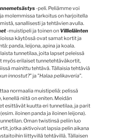
tunnemetsästys
-peli. Peliämme voi
, ja molemmissa tarkoitus on harjoitella
stä, sanallisesti ja tehtävien avulla.
met
-muistipeli ja toinen on
Villieläinten
oissa käytössä ovat samat kortit ja
intä: panda, leijona, apina ja koala.
laista tunnetilaa, joita lapset peleissä
at myös erilaiset tunnetehtäväkortit,
issä mainittu tehtävä. Tällaisia tehtäviä
 kun innostut?
” ja ”
Halaa pelikaveria
”.
ttaa normaalia muistipeliä: pelissä
e, kenellä niitä on eniten. Meidän
esittävät kuutta eri tunnetilaa, ja parit
sim. iloinen panda ja iloinen leijona).
unnetilan. Oman twistinsä peliin luo
t, jotka aktivoivat lapsia pelin aikana
staitoihin liittyvillä tehtävillä. Tällaisen