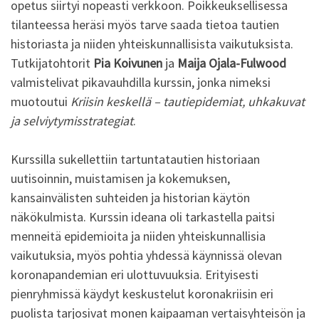
opetus siirtyi nopeasti verkkoon. Poikkeuksellisessa
tilanteessa heräsi myös tarve saada tietoa tautien
historiasta ja niiden yhteiskunnallisista vaikutuksista.
Tutkijatohtorit
Pia Koivunen
ja
Maija Ojala-Fulwood
valmistelivat pikavauhdilla kurssin, jonka nimeksi
muotoutui
Kriisin keskellä – tautiepidemiat, uhkakuvat
ja selviytymisstrategiat
.
Kurssilla sukellettiin tartuntatautien historiaan
uutisoinnin, muistamisen ja kokemuksen,
kansainvälisten suhteiden ja historian käytön
näkökulmista. Kurssin ideana oli tarkastella paitsi
menneitä epidemioita ja niiden yhteiskunnallisia
vaikutuksia, myös pohtia yhdessä käynnissä olevan
koronapandemian eri ulottuvuuksia. Erityisesti
pienryhmissä käydyt keskustelut koronakriisin eri
puolista tarjosivat monen kaipaaman vertaisyhteisön ja