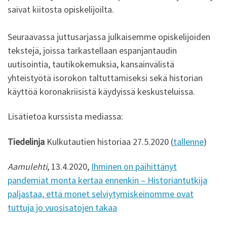
saivat kiitosta opiskelijoilta.
Seuraavassa juttusarjassa julkaisemme opiskelijoiden
tekstejä, joissa tarkastellaan espanjantaudin
uutisointia, tautikokemuksia, kansainvälistä
yhteistyötä isorokon taltuttamiseksi sekä historian
käyttöä koronakriisistä käydyissä keskusteluissa.
Lisätietoa kurssista mediassa:
Tiedelinja
Kulkutautien historiaa 27.5.2020 (
tallenne
)
Aamulehti
, 13.4.2020,
Ihminen on päihittänyt
pandemiat monta kertaa ennenkin – Historiantutkija
paljastaa, että monet selviytymiskeinomme ovat
tuttuja jo vuosisatojen takaa