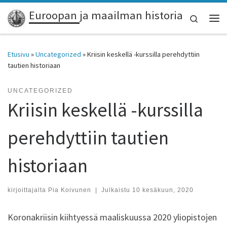
Euroopan ja maailman historia
Skip to content
Search
Vali
Etusivu
»
Uncategorized
»
Kriisin keskellä -kurssilla perehdyttiin
tautien historiaan
UNCATEGORIZED
Kriisin keskellä -kurssilla
perehdyttiin tautien
historiaan
kirjoittajalta
Pia Koivunen
|
Julkaistu
10 kesäkuun, 2020
Koronakriisin kiihtyessä maaliskuussa 2020 yliopistojen