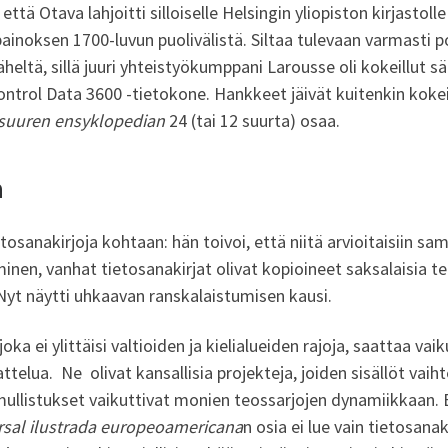
tä Otava lahjoitti silloiselle Helsingin yliopiston kirjastoll
noksen 1700-luvun puolivälistä. Siltaa tulevaan varmasti po
läheltä, sillä juuri yhteistyökumppani Larousse oli kokeillut 
ntrol Data 3600 -tietokone. Hankkeet jäivät kuitenkin kokeilu
suuren ensyklopedian
24 (tai 12 suurta) osaa.
a
etosanakirjoja kohtaan: hän toivoi, että niitä arvioitaisiin s
inen, vanhat tietosanakirjat olivat kopioineet saksalaisia t
 Nyt näytti uhkaavan ranskalaistumisen kausi.
joka ei ylittäisi valtioiden ja kielialueiden rajoja, saattaa 
ttelua. Ne olivat kansallisia projekteja, joiden sisällöt vaih
t mullistukset vaikuttivat monien teossarjojen dynamiikkaan. 
rsal ilustrada europeoamericana
n osia ei lue vain tietosan