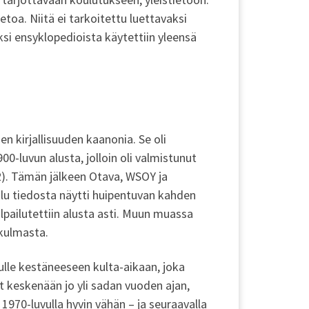
tietoa. Niitä ei tarkoitettu luettavaksi
iksi ensyklopedioista käytettiin yleensä
n kirjallisuuden kaanonia. Se oli
0-luvun alusta, jolloin oli valmistunut
). Tämän jälkeen Otava, WSOY ja
ailu tiedosta näytti huipentuvan kahden
ilpailutettiin alusta asti. Muun muassa
ökulmasta.
opulle kestäneeseen kulta-aikaan, joka
et keskenään jo yli sadan vuoden ajan,
970-luvulla hyvin vähän – ja seuraavalla