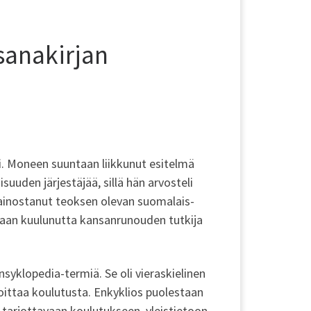
sanakirjan
i. Moneen suuntaan liikkunut esitelmä
suuden järjestäjää, sillä hän arvosteli
 mainostanut teoksen olevan suomalais-
an kuulunutta kansanrunouden tutkija
syklopedia-termiä. Se oli vieraskielinen
rkoittaa koulutusta. Enkyklios puolestaan
a tarjottavaan koulutukseen, yleistietoon.