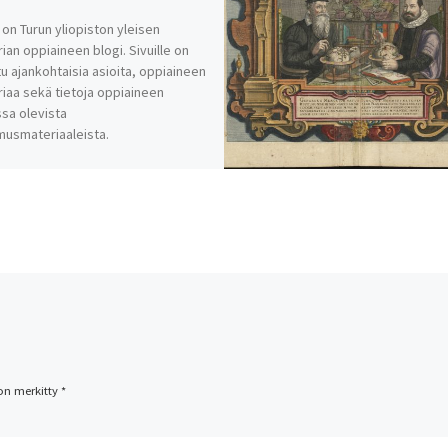
on Turun yliopiston yleisen
rian oppiaineen blogi. Sivuille on
u ajankohtaisia asioita, oppiaineen
riaa sekä tietoja oppiaineen
ssa olevista
musmateriaaleista.
 on merkitty
*