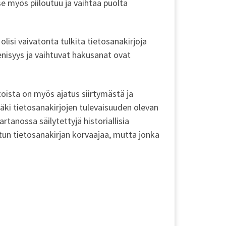
se myös piiloutuu ja vaihtaa puolta
isi vaivatonta tulkita tietosanakirjoja
enisyys ja vaihtuvat hakusanat ovat
oista on myös ajatus siirtymästä ja
näki tietosanakirjojen tulevaisuuden olevan
tanossa säilytettyjä historiallisia
etun tietosanakirjan korvaajaa, mutta jonka