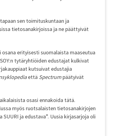
n tapaan sen toimituskuntaan ja
isissa tietosanakirjoissa ja ne päättyivät
li osana erityisesti suomalaista maaseutua
SOY:n tytäryhtiöiden edustajat kulkivat
Kirjakauppiaat kutsuivat edustajia
nsyklopedia
että
Spectrum
päätyivät
ikalaisista osasi ennakoida tätä.
elussa myös ruotsalaisten tietosanakirjojen
 SUURI ja edustava”. Uusia kirjasarjoja oli