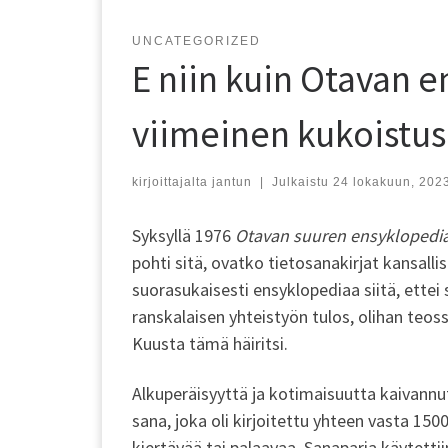
UNCATEGORIZED
E niin kuin Otavan 
viimeinen kukoistus
kirjoittajalta
jantun
|
Julkaistu
24 lokakuun, 202
Syksyllä 1976
Otavan suuren ensyklopedi
pohti sitä, ovatko tietosanakirjat kansallis
suorasukaisesti ensyklopediaa siitä, ette
ranskalaisen yhteistyön tulos, olihan teos
Kuusta tämä häiritsi.
Alkuperäisyyttä ja kotimaisuutta kaivannut
sana, joka oli kirjoitettu yhteen vasta 150
kiertävää tai palaavaa. Sanaparia käytettii