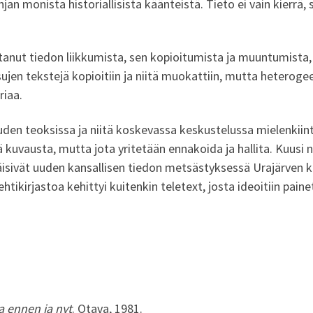
n monista historiallisista käänteistä. Tieto ei vain kierrä, 
nut tiedon liikkumista, sen kopioitumista ja muuntumista, ol
ujen tekstejä kopioitiin ja niitä muokattiin, mutta heteroge
oriaa.
en teoksissa ja niitä koskevassa keskustelussa mielenkiint
ä kuvausta, mutta jota yritetään ennakoida ja hallita. Kuusi 
sivät uuden kansallisen tiedon metsästyksessä Urajärven kar
tikirjastoa kehittyi kuitenkin teletext, josta ideoitiin pain
a ennen ja nyt
. Otava, 1981.