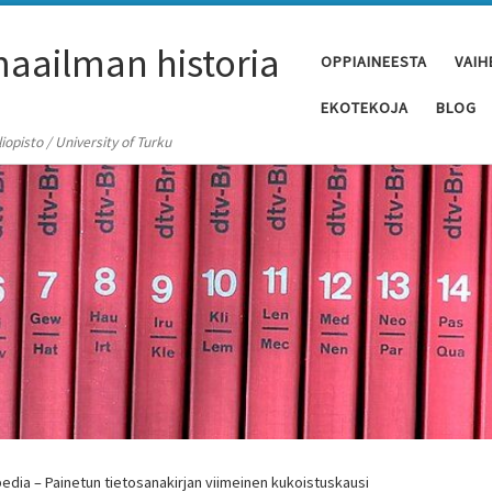
aailman historia
OPPIAINEESTA
VAIH
EKOTEKOJA
BLOG
opisto / University of Turku
pedia – Painetun tietosanakirjan viimeinen kukoistuskausi