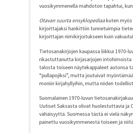
vuosikymmenellä mahdoton tapahtui, kun ki
Otavan suurta ensyklopediaa
kuten myös s
kirjoittajaksi hankittiin tunnetuimpia tiete
kirjoittajan nimikirjoitukseen kuin vakuu
Tietosanakirjojen kaupassa liikkui 1970-l
rikastuttanutta kirjasarjojen intohimoist
talosta toiseen näytekappaleet autonsa takap
“pullapojiksi”, mutta joutuivat myöntämää
moniin kirjahyllyihin, mutta niiden todellis
Suomalainen 1970-luvun tietosanakirjakuum
Uutiset Saksasta olivat huolestuttavia ja 
vähäisyyttä. Suomessa tästä ei vielä näkyn
painettu vuosikymmenestä toiseen ja niit