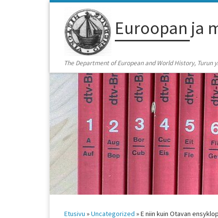
Skip to content
Euroopan ja m
The Department of European and World History, Turun yli
Etusivu
»
Uncategorized
»
E niin kuin Otavan ensyklo