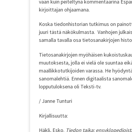
vaan kuin peiteltynä kommentaarina Espanja
kirjoittajan ohjaamana.
Koska tiedonhistorian tutkimus on painotta
juuri tästä näkökulmasta. Vanhojen julkais
samalla tavalla osa tietosanakirjojen hist
Tietosanakirjojen myöhäisen kukoistuskaud
muutoksesta, jolla ei vielä ole suuntaa eik
maallikkotutkijoiden varassa. He hyödyntäi
sanomalehtiä. Ennen digitaalista sanomaleh
lopputuloksena oli Teksti-tv.
/ Janne Tunturi
Kirjallisuutta:
Häkli, Esko.
Tiedon taika: ensyklopedioist