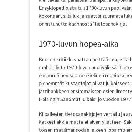
Ensyklopedioista tuli 1700-luvun puolivälin j
kokonaan, sillä lukija saattoi suunnata luk
onnistunutta käännöstä ‘tietosanakirja’.
1970-luvun hopea-aika
Kuusen kritiikki saattaa peittää sen, että 
mahdollista 1970-luvun puolivälissä. Tietos
ensimmäinen suomenkielinen moniosainen 
pienemmät kustantajat olivat julkaisseet us
jättihankkeen ensimmäisten osien ilmest
Helsingin Sanomat julkaisi jo vuoden 1977 
Kilpailevien tietosanakirjojen vertailu ja a
katkesi äkkiä mutta ei aivan yllättäen. Sak
toisen maailmansodan jälkeen jopa molempi