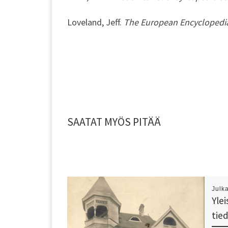
Loveland, Jeff.
The European Encyclopedia
SAATAT MYÖS PITÄÄ
Julk
Ylei
tie