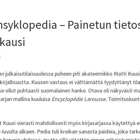
ensyklopedia – Painetun tieto
kausi
3
an
julkaisutilaisuudessa puheen piti akateemikko Matti Kuus
kirjallisuutta. Kuusen vastaus ei välttämättä tyydyttänyt tilai
i se ollut puhtaasti suomalainen hanke. Otava oli näkyvästi
sarjan mallina kuuluisa
Encyclopédie Larousse.
Toimituskunta
 Kuusi vierasti mahdollisesti myös kirjasarjassa käytettyä en
0-luvulta alkaen. Pedia tuli kreikan sanasta paideia, joka ta
n harvoin yhdessä, mutta sillä viitattiin ennen erikoistumist