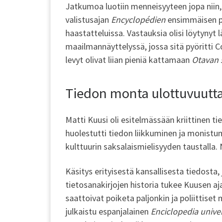
Jatkumoa luotiin menneisyyteen jopa niin, et
valistusajan
Encyclopédien
ensimmäisen pai
haastatteluissa. Vastauksia olisi löytynyt 
maailmannäyttelyssä, jossa sitä pyöritti Co
levyt olivat liian pieniä kattamaan
Otavan 
Tiedon monta ulottuvuutt
Matti Kuusi oli esitelmässään kriittinen ti
huolestutti tiedon liikkuminen ja monistum
kulttuurin saksalaismielisyyden taustalla.
Käsitys erityisestä kansallisesta tiedosta, 
tietosanakirjojen historia tukee Kuusen aja
saattoivat poiketa paljonkin ja poliittise
julkaistu espanjalainen
Enciclopedia unive