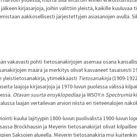
älkeen kirjasarjoja, joihin valittiin yleistä, kaikille kuuluvaa 
emistaan aakkosellisesti järjestettyjen asiasanojen avulla. S
hän vakavasti pohti tietosanakirjojen asemaa osana kansallise
anakirjojen määrä ja merkitys olivat kasvaneet tasaisesti 190
yleistietosanakirja, ytimekkäästi
Tietosanakirja
(1909-1922
eita laajoja kirjasarjoja ja 1970-luvun puolessa välissä kilp
yessä.
Otavan suurta ensyklopediaa
ja WSOY:n
Spectrumia
k
alussa laajan vertailevan arvion niistä eri tieteenalojen näk
rviointi kuului lajityypin 1800-luvun puolivälistä 1900-luvun l
sassa Brockhausin ja Meyerin tietosanakirjat olivat kilpaille
en Saksojen alueella. Meyerin tietosanakirja myi kuitenkin 1