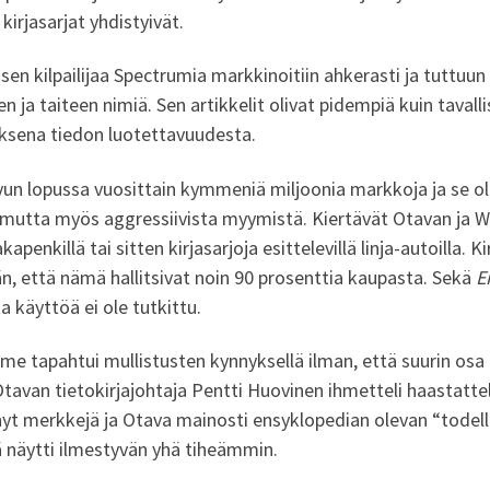
rjasarjat yhdistyivät.
en kilpailijaa Spectrumia markkinoitiin ahkerasti ja tuttuu
en ja taiteen nimiä. Sen artikkelit olivat pidempiä kuin tavall
tuksena tiedon luotettavuudesta.
uvun lopussa vuosittain kymmeniä miljoonia markkoja ja se o
a mutta myös aggressiivista myymistä. Kiertävät Otavan ja W
enkillä tai sitten kirjasarjoja esittelevillä linja-autoilla. 
n, että nämä hallitsivat noin 90 prosenttia kaupasta. Sekä
E
ta käyttöä ei ole tutkittu.
e tapahtui mullistusten kynnyksellä ilman, että suurin osa a
Otavan tietokirjajohtaja Pentti Huovinen ihmetteli haastatt
yt merkkejä ja Otava mainosti ensyklopedian olevan “todella
ä näytti ilmestyvän yhä tiheämmin.