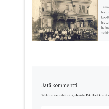
Tämä 
histo
koott
histo
hallu
tutki
Jätä kommentti
Sähköpostiosoitettasi ei julkaista.
Pakolliset kentät