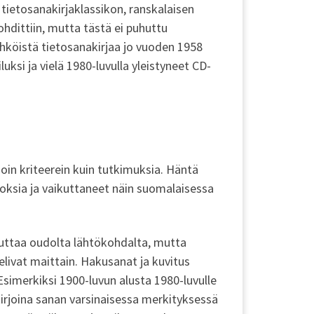
e tietosanakirjaklassikon, ranskalaisen
hdittiin, mutta tästä ei puhuttu
sähköistä tietosanakirjaa jo vuoden 1958
ksi ja vielä 1980-luvulla yleistyneet CD-
amoin kriteerein kuin tutkimuksia. Häntä
eoksia ja vaikuttaneet näin suomalaisessa
vaikuttaa oudolta lähtökohdalta, mutta
telivat maittain. Hakusanat ja kuvitus
Esimerkiksi 1900-luvun alusta 1980-luvulle
akirjoina sanan varsinaisessa merkityksessä