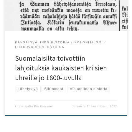
kuivalla pellolla, jolla harvahampainen mies yrittää kylvää
siemeniä. Eikä hyvin mene miehen ainoalla vuohellakaan.
Tällainen niin kutsuttu kurjuuskuvasto yrittää osoittaa […]
KANSAINVÄLINEN HISTORIA
KOLONIALISMI
LIIKKUVUUDEN HISTORIA
Suomalaisilta toivottiin
lahjoituksia kaukaisten kriisien
uhreille jo 1800-luvulla
Lähetystyö
Siirtomaat
Visuaalinen historia
kirjoittajalta
Pia Koivunen
Julkaistu
11 tammikuun, 2022