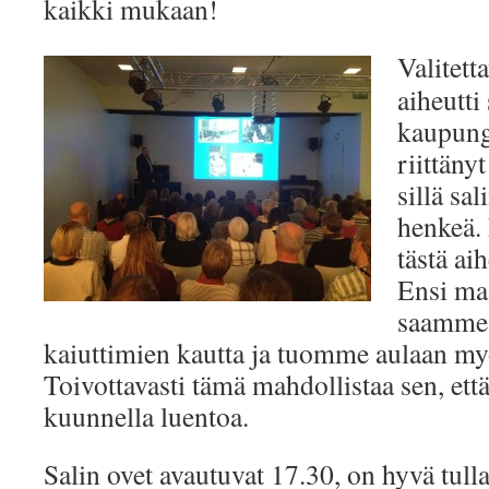
kaikki mukaan!
Valitett
aiheutti 
kaupungi
riittänyt
sillä sal
henkeä.
tästä ai
Ensi maa
saamme 
kaiuttimien kautta ja tuomme aulaan myö
Toivottavasti tämä mahdollistaa sen, ett
kuunnella luentoa.
Salin ovet avautuvat 17.30, on hyvä tulla