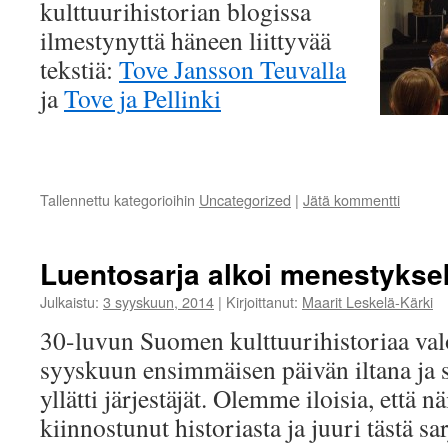
kulttuurihistorian blogissa
ilmestynyttä häneen liittyvää
tekstiä:
Tove Jansson Teuvalla
ja
Tove ja Pellinki
Tallennettu kategorioihin
Uncategorized
|
Jätä kommentti
Luentosarja alkoi menestykse
Julkaistu:
3 syyskuun, 2014
|
Kirjoittanut:
Maarit Leskelä-Kärki
30-luvun Suomen kulttuurihistoriaa val
syyskuun ensimmäisen päivän iltana ja s
yllätti järjestäjät. Olemme iloisia, että 
kiinnostunut historiasta ja juuri tästä sa