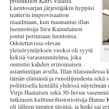
produktion Katri Valasta.
Luentosarjan järjestäjäkin hyppäsi
teatterin improvisaation
maailmaan, kun maanantai-illan
luennoitsija Siru Kainulainen
joutui perumaan luentonsa.
Odotettavissa olevan
yleisöryntäyksen vuoksi oli syytä
Ell
keksiä varasuunnitelma, joka
onnistui kahden erinomaisen
asiantuntijan avulla. Illan tilaisuudessa 
tämän elämästä ja runoilijuudesta sekä s
poliittisella kentällä yhdessä näytelmän o
Virpi Haataisen sekä 30-luvun vasemmis
tutkineen kulttuurihistorioitsija Hanne 
oli jälleen tupaten täynnä, ja hetki sai e