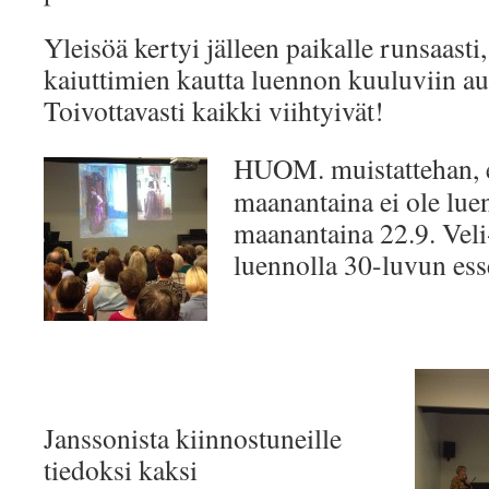
Yleisöä kertyi jälleen paikalle runsaast
kaiuttimien kautta luennon kuuluviin aula
Toivottavasti kaikki viihtyivät!
HUOM. muistattehan, e
maanantaina ei ole luen
maanantaina 22.9. Veli
luennolla 30-luvun esse
Janssonista kiinnostuneille
tiedoksi kaksi