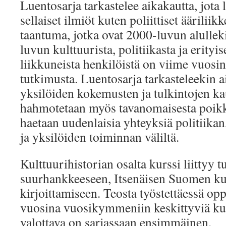
Luentosarja tarkastelee aikakautta, jota
sellaiset ilmiöt kuten poliittiset ääriliik
taantuma, jotka ovat 2000-luvun alullek
luvun kulttuurista, politiikasta ja erityise
liikkuneista henkilöistä on viime vuosin
tutkimusta. Luentosarja tarkasteleekin ai
yksilöiden kokemusten ja tulkintojen ka
hahmotetaan myös tavanomaisesta poikke
haetaan uudenlaisia yhteyksiä politiikan,
ja yksilöiden toiminnan väliltä.
Kulttuurihistorian osalta kurssi liittyy 
suurhankkeeseen, Itsenäisen Suomen kul
kirjoittamiseen. Teosta työstettäessä opp
vuosina vuosikymmeniin keskittyviä kur
valottava on sarjassaan ensimmäinen.