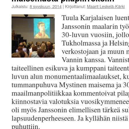
Julkaistu:
8 syyskuun, 2014
|
Kirjoittanut:
Maarit Leskelä-Kärki
Tuula Karjalaisen luen
Janssonin maalarin ty
30-luvun vuosiin, jolloi
Tukholmassa ja Helsingi
verkostojaan ja muun 
Vannin kanssa. Vannista
taiteellinen esikuva ja kumppani taiteen
luvun alun monumentaalimaalaukset, ku
tummanpuhuva Mystinen maisema ja 30
maailmanpolitiikkaa kommentoivat pila
kiinnostavia valotuksia vuosikymmenee
oli myös Janssonin elimellisen tärkeä s
lapsuudenperheeseen. Ja kyllähän niist
puhuttiin.