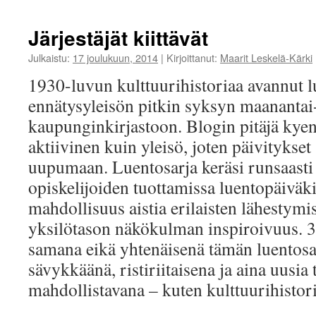
Järjestäjät kiittävät
Julkaistu:
17 joulukuun, 2014
|
Kirjoittanut:
Maarit Leskelä-Kärki
1930-luvun kulttuurihistoriaa avannut l
ennätysyleisön pitkin syksyn maanantai
kaupunginkirjastoon. Blogin pitäjä kye
aktiivinen kuin yleisö, joten päivitykset 
uupumaan. Luentosarja keräsi runsaasti k
opiskelijoiden tuottamissa luentopäiväkir
mahdollisuus aistia erilaisten lähestymis
yksilötason näkökulman inspiroivuus. 3
samana eikä yhtenäisenä tämän luentosa
sävykkäänä, ristiriitaisena ja aina uusia
mahdollistavana – kuten kulttuurihistor