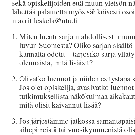
sekä opiskelijoiden että muun yleisön n
lähettää palautetta myös sähköisesti oso
maarit.leskela@utu.fi
Miten luentosarja mahdollisesti muuns
luvun Suomesta? Oliko sarjan sisältö 
kannalta odotit – tarjosiko sarja yllät
olennaista, mitä lisäisit?
Olivatko luennot ja niiden esitystapa s
Jos olet opiskelija, avasivatko luennot
tutkimuksellista näkökulmaa aikakaute
mitä olisit kaivannut lisää?
Jos järjestämme jatkossa samantapaisi
aihepiireistä tai vuosikymmenistä olis