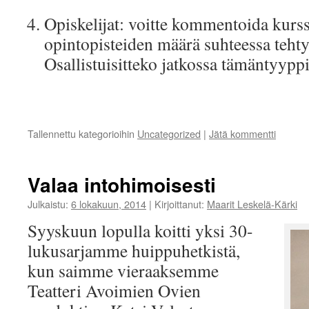
Opiskelijat: voitte kommentoida kurs
opintopisteiden määrä suhteessa teht
Osallistuisitteko jatkossa tämäntyyppi
Tallennettu kategorioihin
Uncategorized
|
Jätä kommentti
Valaa intohimoisesti
Julkaistu:
6 lokakuun, 2014
|
Kirjoittanut:
Maarit Leskelä-Kärki
Syyskuun lopulla koitti yksi 30-
lukusarjamme huippuhetkistä,
kun saimme vieraaksemme
Teatteri Avoimien Ovien