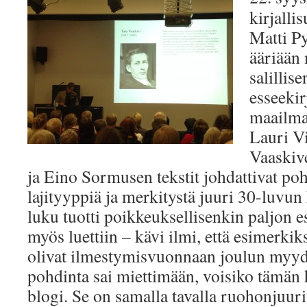
kirjalli
Matti Py
ääriään
salillis
esseekir
maailm
Lauri Vi
Vaaskiv
ja Eino Sormusen tekstit johdattivat po
lajityyppiä ja merkitystä juuri 30-luvun
luku tuotti poikkeuksellisenkin paljon es
myös luettiin – kävi ilmi, että esimerkik
olivat ilmestymisvuonnaan joulun myydy
pohdinta sai miettimään, voisiko tämän
blogi. Se on samalla tavalla ruohonjuuri