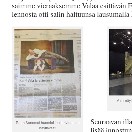
saimme vieraaksemme Valaa esittävän El
lennosta otti salin haltuunsa lausumall
Vala-näyt
Seuraavan ill
Turun Sanomat huomioi teatterivierailun
lisää innostun
näyttävästi