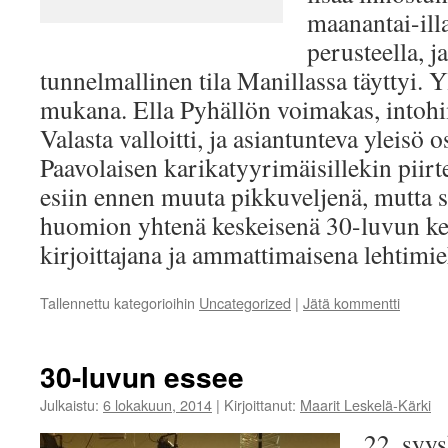
maanantai-ill
perusteella, j
tunnelmallinen tila Manillassa täyttyi. Y
mukana. Ella Pyhällön voimakas, intohi
Valasta valloitti, ja asiantunteva yleisö 
Paavolaisen karikatyyrimäisillekin piirt
esiin ennen muuta pikkuveljenä, mutta 
huomion yhtenä keskeisenä 30-luvun kes
kirjoittajana ja ammattimaisena lehtimi
Tallennettu kategorioihin
Uncategorized
|
Jätä kommentti
30-luvun essee
Julkaistu:
6 lokakuun, 2014
|
Kirjoittanut:
Maarit Leskelä-Kärki
22. syy