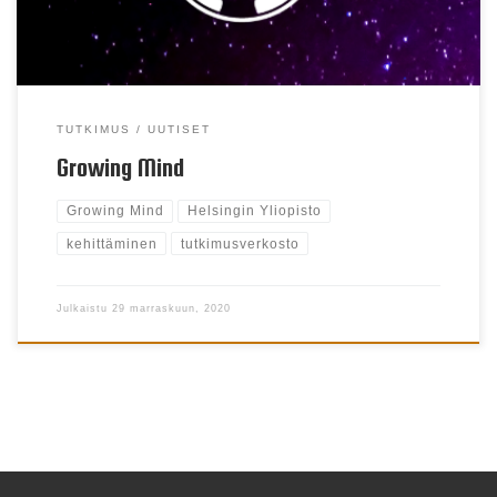
opetuksen aiheista. Seuraa Growing Mind:iä myös
Facebookissa ja Twitterissä.
TUTKIMUS
UUTISET
Growing Mind
Growing Mind
Helsingin Yliopisto
kehittäminen
tutkimusverkosto
Julkaistu
29 marraskuun, 2020