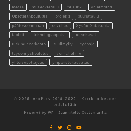
metsä
museovierailu
musiikki
ohjelmointi
Opettajankoulutus
projekti
puuhataulu
päätösseminaari
sovellus
Sydän-Satakunta
tabletti
teknologiaopetus
tunnekuvat
tutkimusverkosto
tuulimylly
työpaja
täydennyskoulutus
voimahahmo
yhteisopettajuus
ympäristökasvatus
© 2026
InnoPlay 2018–2022
– Kaikki oikeudet
pidätetään
Powered by
WP
– Suunniteltu
Customizrilla