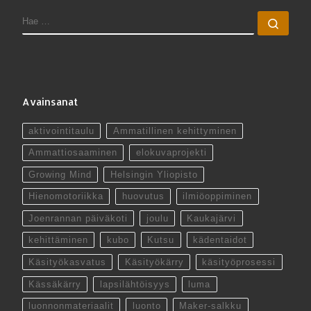
HAE
Hae 
Avainsanat
aktivointitaulu
Ammatillinen kehittyminen
Ammattiosaaminen
elokuvaprojekti
Growing Mind
Helsingin Yliopisto
Hienomotoriikka
huovutus
ilmiöoppiminen
Joenrannan päiväkoti
joulu
Kaukajärvi
kehittäminen
kubo
Kutsu
kädentaidot
Käsityökasvatus
Käsityökärry
käsityöprosessi
Kässäkärry
lapsilähtöisyys
luma
luonnonmateriaalit
luonto
Maker-salkku