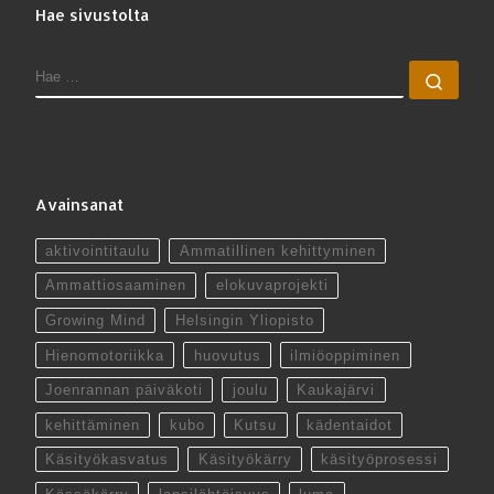
Hae sivustolta
HAE
Hae 
Avainsanat
aktivointitaulu
Ammatillinen kehittyminen
Ammattiosaaminen
elokuvaprojekti
Growing Mind
Helsingin Yliopisto
Hienomotoriikka
huovutus
ilmiöoppiminen
Joenrannan päiväkoti
joulu
Kaukajärvi
kehittäminen
kubo
Kutsu
kädentaidot
Käsityökasvatus
Käsityökärry
käsityöprosessi