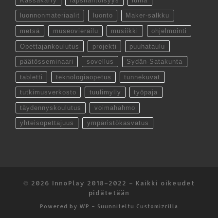
Kässäkärry
lapsilähtöisyys
luma
luonnonmateriaalit
luonto
Maker-salkku
metsä
museovierailu
musiikki
ohjelmointi
Opettajankoulutus
projekti
puuhataulu
päätösseminaari
sovellus
Sydän-Satakunta
tabletti
teknologiaopetus
tunnekuvat
tutkimusverkosto
tuulimylly
työpaja
täydennyskoulutus
voimahahmo
yhteisopettajuus
ympäristökasvatus
© 2026
InnoPlay 2018–2022
– Kaikki oikeudet
pidätetään
Powered by
WP
– Suunniteltu
Customizrilla