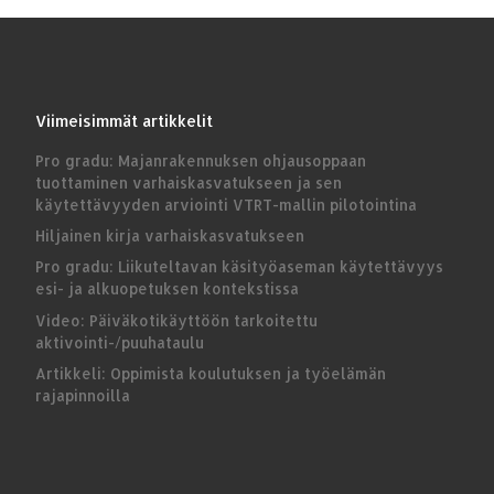
Viimeisimmät artikkelit
Pro gradu: Majanrakennuksen ohjausoppaan
tuottaminen varhaiskasvatukseen ja sen
käytettävyyden arviointi VTRT-mallin pilotointina
Hiljainen kirja varhaiskasvatukseen
Pro gradu: Liikuteltavan käsityöaseman käytettävyys
esi- ja alkuopetuksen kontekstissa
Video: Päiväkotikäyttöön tarkoitettu
aktivointi-/puuhataulu
Artikkeli: Oppimista koulutuksen ja työelämän
rajapinnoilla