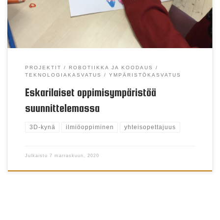
suunnittelemalla seuraaville eskareille tai
pienemmille päiväkotilaisille heidän mielestään siihen
parhaiten soveltuvia tiloja. […]
PROJEKTIT
ROBOTIIKKA JA KOODAUS
TEKNOLOGIAKASVATUS
YMPÄRISTÖKASVATUS
Eskarilaiset oppimisympäristöä
suunnittelemassa
3D-kynä
ilmiöoppiminen
yhteisopettajuus
Julkaistu
7 marraskuun, 2020