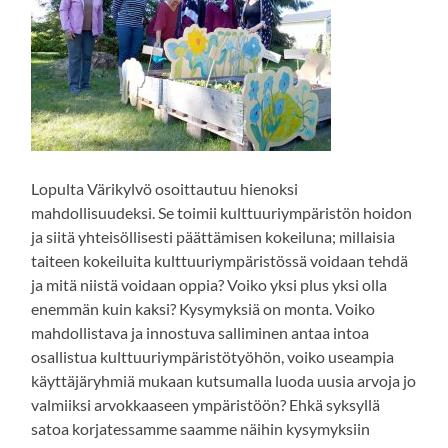
Lopulta Värikylvö osoittautuu hienoksi
mahdollisuudeksi. Se toimii kulttuuriympäristön hoidon
ja siitä yhteisöllisesti päättämisen kokeiluna; millaisia
taiteen kokeiluita kulttuuriympäristössä voidaan tehdä
ja mitä niistä voidaan oppia? Voiko yksi plus yksi olla
enemmän kuin kaksi? Kysymyksiä on monta. Voiko
mahdollistava ja innostuva salliminen antaa intoa
osallistua kulttuuriympäristötyöhön, voiko useampia
käyttäjäryhmiä mukaan kutsumalla luoda uusia arvoja jo
valmiiksi arvokkaaseen ympäristöön? Ehkä syksyllä
satoa korjatessamme saamme näihin kysymyksiin