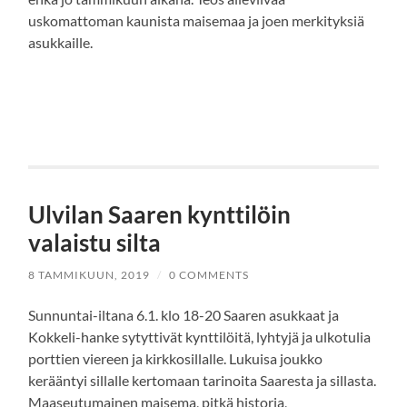
uskomattoman kaunista maisemaa ja joen merkityksiä
asukkaille.
Ulvilan Saaren kynttilöin
valaistu silta
8 TAMMIKUUN, 2019
/
0 COMMENTS
Sunnuntai-iltana 6.1. klo 18-20 Saaren asukkaat ja
Kokkeli-hanke sytyttivät kynttilöitä, lyhtyjä ja ulkotulia
porttien viereen ja kirkkosillalle. Lukuisa joukko
kerääntyi sillalle kertomaan tarinoita Saaresta ja sillasta.
Maaseutumainen maisema, pitkä historia,