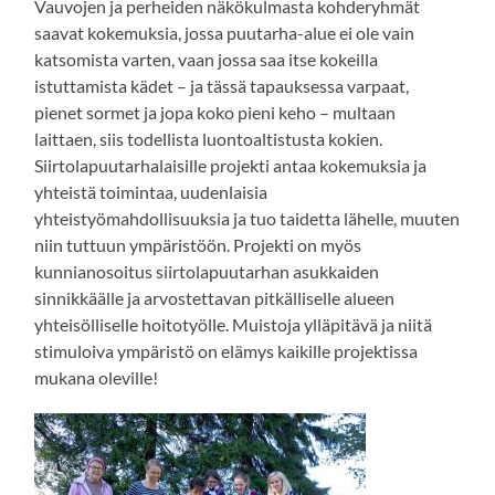
Vauvojen ja perheiden näkökulmasta kohderyhmät
saavat kokemuksia, jossa puutarha-alue ei ole vain
katsomista varten, vaan jossa saa itse kokeilla
istuttamista kädet – ja tässä tapauksessa varpaat,
pienet sormet ja jopa koko pieni keho – multaan
laittaen, siis todellista luontoaltistusta kokien.
Siirtolapuutarhalaisille projekti antaa kokemuksia ja
yhteistä toimintaa, uudenlaisia
yhteistyömahdollisuuksia ja tuo taidetta lähelle, muuten
niin tuttuun ympäristöön. Projekti on myös
kunnianosoitus siirtolapuutarhan asukkaiden
sinnikkäälle ja arvostettavan pitkälliselle alueen
yhteisölliselle hoitotyölle. Muistoja ylläpitävä ja niitä
stimuloiva ympäristö on elämys kaikille projektissa
mukana oleville!