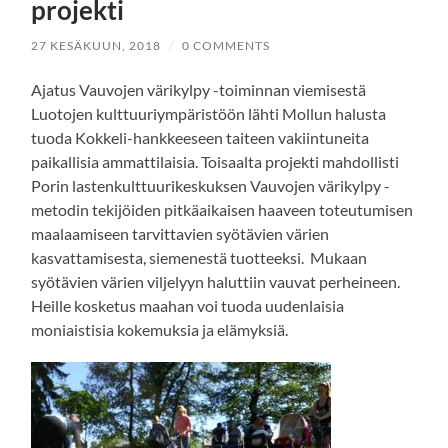
projekti
27 KESÄKUUN, 2018
/
0 COMMENTS
Ajatus Vauvojen värikylpy -toiminnan viemisestä
Luotojen kulttuuriympäristöön lähti Mollun halusta
tuoda Kokkeli-hankkeeseen taiteen vakiintuneita
paikallisia ammattilaisia. Toisaalta projekti mahdollisti
Porin lastenkulttuurikeskuksen Vauvojen värikylpy -
metodin tekijöiden pitkäaikaisen haaveen toteutumisen
maalaamiseen tarvittavien syötävien värien
kasvattamisesta, siemenestä tuotteeksi. Mukaan
syötävien värien viljelyyn haluttiin vauvat perheineen.
Heille kosketus maahan voi tuoda uudenlaisia
moniaistisia kokemuksia ja elämyksiä.