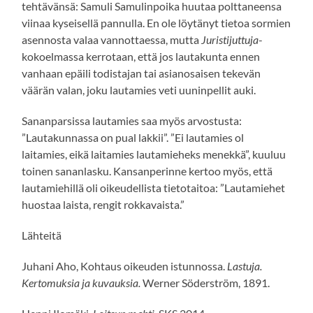
tehtävänsä: Samuli Samulinpoika huutaa polttaneensa
viinaa kyseisellä pannulla. En ole löytänyt tietoa sormien
asennosta valaa vannottaessa, mutta
Juristijuttuja
-
kokoelmassa kerrotaan, että jos lautakunta ennen
vanhaan epäili todistajan tai asianosaisen tekevän
väärän valan, joku lautamies veti uuninpellit auki.
Sananparsissa lautamies saa myös arvostusta:
”Lautakunnassa on pual lakkii”. ”Ei lautamies ol
laitamies, eikä laitamies lautamieheks menekkä”, kuuluu
toinen sananlasku. Kansanperinne kertoo myös, että
lautamiehillä oli oikeudellista tietotaitoa: ”Lautamiehet
huostaa laista, rengit rokkavaista.”
Lähteitä
Juhani Aho, Kohtaus oikeuden istunnossa.
Lastuja.
Kertomuksia ja kuvauksia.
Werner Söderström, 1891.