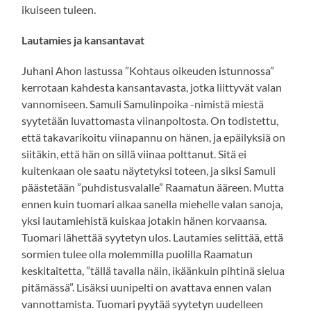
ikuiseen tuleen.
Lautamies ja kansantavat
Juhani Ahon lastussa ”Kohtaus oikeuden istunnossa”
kerrotaan kahdesta kansantavasta, jotka liittyvät valan
vannomiseen. Samuli Samulinpoika -nimistä miestä
syytetään luvattomasta viinanpoltosta. On todistettu,
että takavarikoitu viinapannu on hänen, ja epäilyksiä on
siitäkin, että hän on sillä viinaa polttanut. Sitä ei
kuitenkaan ole saatu näytetyksi toteen, ja siksi Samuli
päästetään ”puhdistusvalalle” Raamatun ääreen. Mutta
ennen kuin tuomari alkaa sanella miehelle valan sanoja,
yksi lautamiehistä kuiskaa jotakin hänen korvaansa.
Tuomari lähettää syytetyn ulos. Lautamies selittää, että
sormien tulee olla molemmilla puolilla Raamatun
keskitaitetta, ”tällä tavalla näin, ikäänkuin pihtinä sielua
pitämässä”. Lisäksi uunipelti on avattava ennen valan
vannottamista. Tuomari pyytää syytetyn uudelleen