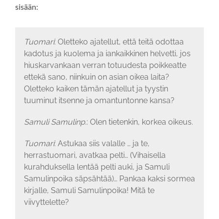
sisään:
Tuomari
: Oletteko ajatellut, että teitä odottaa
kadotus ja kuolema ja iankaikkinen helvetti, jos
hiuskarvankaan verran totuudesta poikkeatte
ettekä sano, niinkuin on asian oikea laita?
Oletteko kaiken tämän ajatellut ja tyystin
tuuminut itsenne ja omantuntonne kansa?
Samuli Samulinp.
: Olen tietenkin, korkea oikeus.
Tuomari
: Astukaa siis valalle … ja te,
herrastuomari, avatkaa pelti… (Vihaisella
kurahduksella lentää pelti auki, ja Samuli
Samulinpoika säpsähtää)… Pankaa kaksi sormea
kirjalle, Samuli Samulinpoika! Mitä te
viivyttelette?