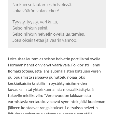
Niinkuin se lautamies helvetissä,
Joka väärän valan tekee!
Tyysty, tyysty, veri kulta,
Seiso niinkun seinä,
Seiso niinkun helvetin ovella lautamies,
Joka oikein tietää ja väärin vannoo.
Loitsuissa lautamies seisoo helvetin portilla tai ovella.
Hornaan hänet on vienyt väärä vala. Folkloristi Henni
Ilomäki toteaa, että länsisuomalaisten loitsujen veren
pulppuamista salpaava puhuttelu nojaa joko
keskiaikaisiin kristillisiin pysähtymisihmeiden
kuvauksiin tai yhteiskunnallisia moraalikäsityksiä
tukeviin mielikuviin: ”Verenvuodon lakkaamista
varmistavia vertauskuvia ovat synnintekijöitä kuoleman
jälkeen kohtaavat rangaistukset. Loitsuissa helvetin
ikitulessa seisovat aviottoman lapsen synnyttäjä,