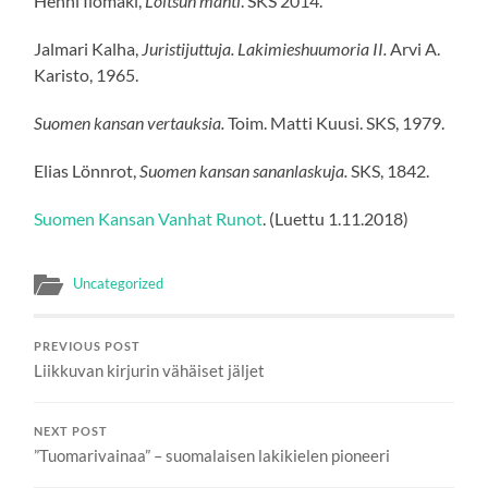
Henni Ilomäki,
Loitsun mahti
. SKS 2014.
Jalmari Kalha,
Juristijuttuja. Lakimieshuumoria II.
Arvi A.
Karisto, 1965.
Suomen kansan vertauksia.
Toim. Matti Kuusi. SKS, 1979.
Elias Lönnrot,
Suomen kansan sananlaskuja.
SKS, 1842.
Suomen Kansan Vanhat Runot
. (Luettu 1.11.2018)
Uncategorized
PREVIOUS POST
Liikkuvan kirjurin vähäiset jäljet
NEXT POST
”Tuomarivainaa” – suomalaisen lakikielen pioneeri