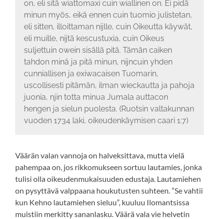
on, eli sitä wiattomaxi cuin wiallinen on. Ei pidä
minun myös, eikä ennen cuin tuomio julistetan,
eli sitten, illoittaman nijlle, cuin Oikeutta käywät,
eli muille, nijtä kescustuxia, cuin Oikeus
suljettuin owein sisällä pitä. Tämän caiken
tahdon minä ja pitä minun, nijncuin yhden
cunniallisen ja exiwacaisen Tuomarin,
uscollisesti pitämän, ilman wieckautta ja pahoja
juonia, njin totta minua Jumala auttacon
hengen ja sielun puolesta. (Ruotsin valtakunnan
vuoden 1734 laki, oikeudenkäymisen caari 1:7)
Väärän valan vannoja on halveksittava, mutta vielä
pahempaa on, jos rikkomukseen sortuu lautamies, jonka
tulisi olla oikeudenmukaisuuden edustaja. Lautamiehen
on pysyttävä valppaana houkutusten suhteen. ”Se vahtii
kun Kehno lautamiehen sieluu”, kuuluu Ilomantsissa
muistiin merkitty sananlasku. Väärä vala vie helvetin