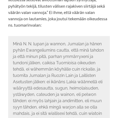
pyhätyön tekijä, tilusten välisen rajakiven siirtäjä sekä
väärän valan vannoja.” Ei ihme, että väärän valan
vannoja on lautamies, joka joutui tekemään oikeudessa
ns. tuomarinvalan:
Minä N. N. lupan ja wannon, Jumalan ja hänen
pyhän Ewangeliumins cautta, että minä tahdon
ja että minun pitä, parhan ymmärryxeni ja
tundoni jälken, caikisa Tuomioisa oikeuden
tehdä, ei wähemmän köyhälle cuin rickalle, ja
tuomita Jumalan ja Ruozin Lain ja Laillisten
Asetusten jälken: ei ikänäns Lakia wäännellä eli
wääryyttä edesautta, sugun, heimolaisuden,
ystäwyden, cateuden ja wainon, eli pelwon
tähden: ei myös lahjain ja andimitten, eli muun
syyn tähden, ehkä mingä warjon alla se olla
mahdais, ja ei sitä wiallisexi tehdä, cuin wiatoin