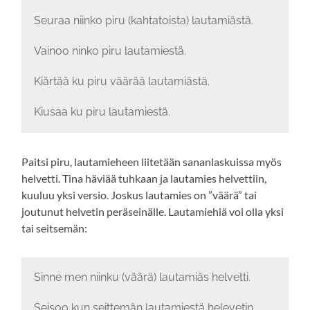
Seuraa niinko piru (kahtatoista) lautamiästä.
Vainoo ninko piru lautamiestä.
Kiärtää ku piru väärää lautamiästä.
Kiusaa ku piru lautamiestä.
Paitsi piru, lautamieheen liitetään sananlaskuissa myös
helvetti. Tina häviää tuhkaan ja lautamies helvettiin,
kuuluu yksi versio. Joskus lautamies on ”väärä” tai
joutunut helvetin peräseinälle. Lautamiehiä voi olla yksi
tai seitsemän:
Sinne men niinku (väärä) lautamiäs helvetti.
Seisoo kun seittemän lautamiestä helevetin