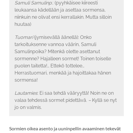
Samuli Samulinp.
: (pyyhkäisee kiireesti
leukaansa kädellään ja asettaa sormensa,
niinkuin ne olivat ensi kerrallakin. Mutta silloin
huutaa)
Tuomari
(jymisevällä äänellä): Onko
tarkoituksenne vannoa väärin, Samuli
Samulinpoika? Mitenkä olette asettanut
sormenne? Hajalleen sormet! Toinen toiselle
puolen taitetta!… Ettekö tottelee…
Herrastuomari, menkää ja hajoittakaa hänen
sormensa!
Lautamies
: Ei saa tehdä vääryyttä! Noin ne on
valaa tehdessä sormet pidettävä.
–
Kyllä se nyt
jo on valmis.
Sormien oikea asento ja uuninpellin avaaminen tekevät