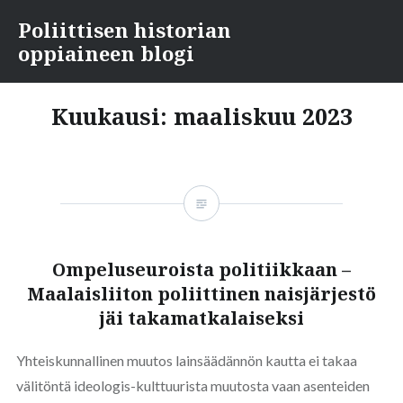
Skip
Poliittisen historian
to
oppiaineen blogi
content
Kuukausi:
maaliskuu 2023
Ompeluseuroista politiikkaan –
Maalaisliiton poliittinen naisjärjestö
jäi takamatkalaiseksi
Yhteiskunnallinen muutos lainsäädännön kautta ei takaa
välitöntä ideologis-kulttuurista muutosta vaan asenteiden