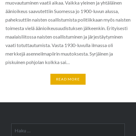
muovautuminen vaatii aikaa. Vaikka yleinen ja yhtäläinen
äänioikeus saavutettiin Suomessa jo 1900-luvun alussa,
paheksuttiin naisten osallistumista politiikkaan myös naisten
toimesta vielä äänioikeusuudistuksen jälkeenkin. Erityisesti
maalaisliitossa naisten osallistuminen ja järjestäytyminen
vaati totuttautumista. Vasta 1930-luvulla ilmassa oli
merkkejä asenneilmapiirin muutoksesta. Syrjäinen ja
piskuinen pohjolan kolkka sai…
READ MORE
Haku: