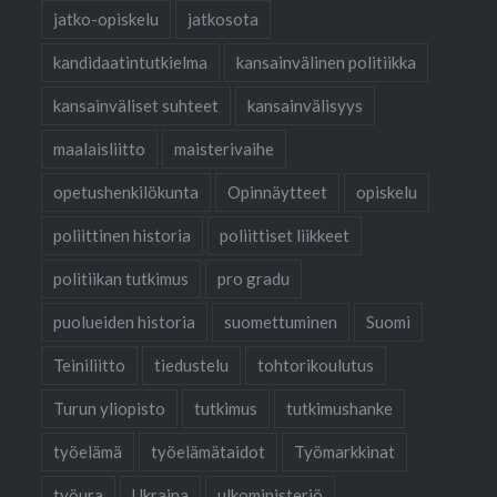
jatko-opiskelu
jatkosota
kandidaatintutkielma
kansainvälinen politiikka
kansainväliset suhteet
kansainvälisyys
maalaisliitto
maisterivaihe
opetushenkilökunta
Opinnäytteet
opiskelu
poliittinen historia
poliittiset liikkeet
politiikan tutkimus
pro gradu
puolueiden historia
suomettuminen
Suomi
Teiniliitto
tiedustelu
tohtorikoulutus
Turun yliopisto
tutkimus
tutkimushanke
työelämä
työelämätaidot
Työmarkkinat
työura
Ukraina
ulkoministeriö