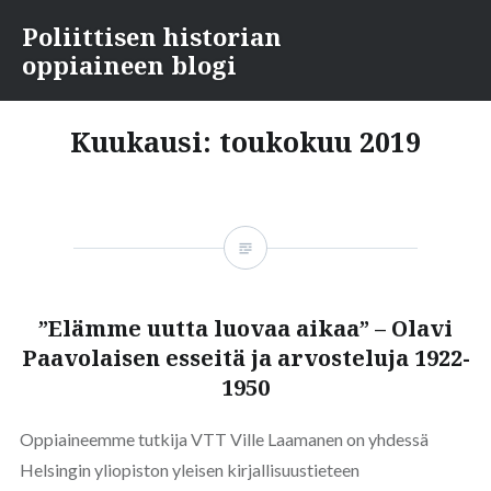
Skip
Poliittisen historian
to
oppiaineen blogi
content
Kuukausi:
toukokuu 2019
”Elämme uutta luovaa aikaa” – Olavi
Paavolaisen esseitä ja arvosteluja 1922-
1950
Oppiaineemme tutkija VTT Ville Laamanen on yhdessä
Helsingin yliopiston yleisen kirjallisuustieteen