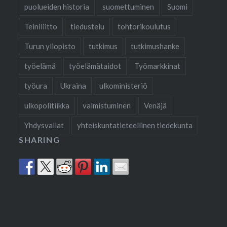
puolueiden historia
suomettuminen
Suomi
Teiniliitto
tiedustelu
tohtorikoulutus
Turun yliopisto
tutkimus
tutkimushanke
työelämä
työelämätaidot
Työmarkkinat
työura
Ukraina
ulkoministeriö
ulkopolitiikka
valmistuminen
Venäjä
Yhdysvallat
yhteiskuntatieteellinen tiedekunta
SHARING