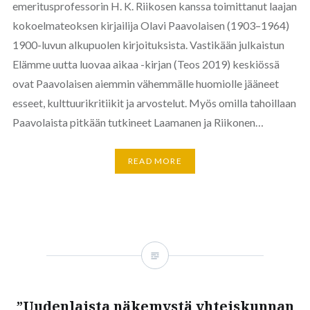
emeritusprofessorin H. K. Riikosen kanssa toimittanut laajan
kokoelmateoksen kirjailija Olavi Paavolaisen (1903–1964)
1900-luvun alkupuolen kirjoituksista. Vastikään julkaistun
Elämme uutta luovaa aikaa -kirjan (Teos 2019) keskiössä
ovat Paavolaisen aiemmin vähemmälle huomiolle jääneet
esseet, kulttuurikritiikit ja arvostelut. Myös omilla tahoillaan
Paavolaista pitkään tutkineet Laamanen ja Riikonen…
READ MORE
”Uudenlaista näkemystä yhteiskunnan