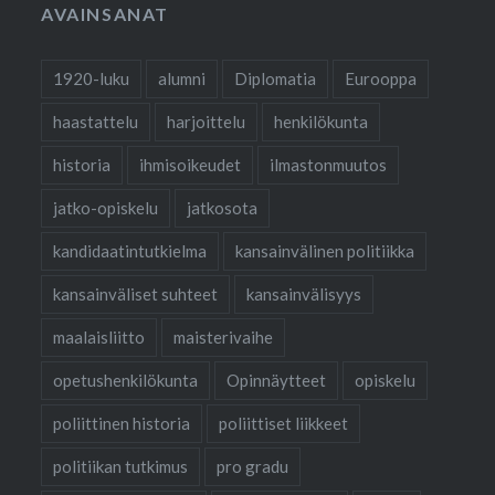
AVAINSANAT
1920-luku
alumni
Diplomatia
Eurooppa
haastattelu
harjoittelu
henkilökunta
historia
ihmisoikeudet
ilmastonmuutos
jatko-opiskelu
jatkosota
kandidaatintutkielma
kansainvälinen politiikka
kansainväliset suhteet
kansainvälisyys
maalaisliitto
maisterivaihe
opetushenkilökunta
Opinnäytteet
opiskelu
poliittinen historia
poliittiset liikkeet
politiikan tutkimus
pro gradu