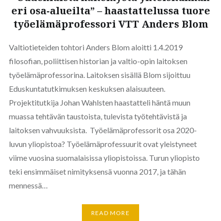
eri osa-alueilta” – haastattelussa tuore
työelämäprofessori VTT Anders Blom
Valtiotieteiden tohtori Anders Blom aloitti 1.4.2019
filosofian, poliittisen historian ja valtio-opin laitoksen
työelämäprofessorina. Laitoksen sisällä Blom sijoittuu
Eduskuntatutkimuksen keskuksen alaisuuteen.
Projektitutkija Johan Wahlsten haastatteli häntä muun
muassa tehtävän taustoista, tulevista työtehtävistä ja
laitoksen vahvuuksista. Työelämäprofessorit osa 2020-
luvun yliopistoa? Työelämäprofessuurit ovat yleistyneet
viime vuosina suomalaisissa yliopistoissa. Turun yliopisto
teki ensimmäiset nimityksensä vuonna 2017, ja tähän
mennessä…
READ MORE