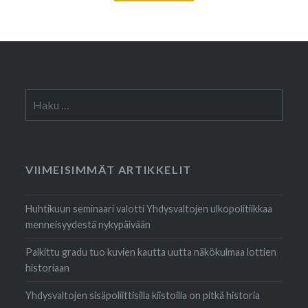
Haku:
VIIMEISIMMÄT ARTIKKELIT
Huhtikuun seminaari valotti Yhdysvaltojen ulkopolitiikkaa
menneisyydestä nykypäivään
Palkittu gradu tuo kuvien kautta uutta näkökulmaa lottien
historiaan
Yhdysvaltojen sisäpoliittisilla kiistoilla on pitkä historia