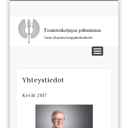
TOIMITUSKETJUJEN JOHTAMINEN
YHTEYSTIEDOT
YHTEISTYÖ
TUTKIMUS
OPISKELU
To
Yhteystiedot
Kevät 2017