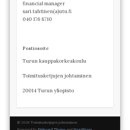
financial manager
sari.tahtinen(a)utu.fi
040 176 8710
Postiosoite
Turun kauppakorkeakoulu
Toimitusketjujen johtaminen
20014 Turun yliopisto
© 2026 Toimitusketjujen johtaminen
Powered by
Pinboard Theme
and
WordPress