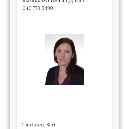
mariikka.whiteman(a)utu.fi
040 779 9490
Tähtinen, Sari