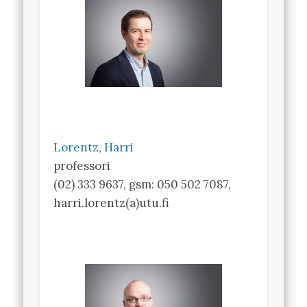
Lorentz, Harri
professori
(02) 333 9637, gsm: 050 502 7087,
harri.lorentz(a)utu.fi