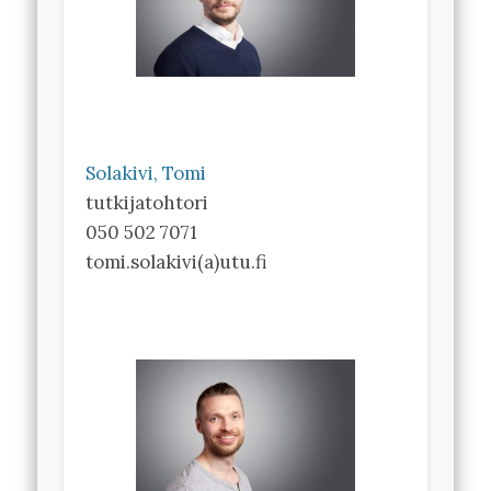
Solakivi, Tomi
tutkijatohtori
050 502 7071
tomi.solakivi(a)utu.fi