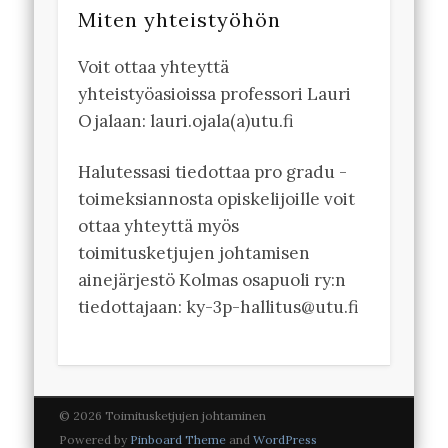
Miten yhteistyöhön
Voit ottaa yhteyttä
yhteistyöasioissa professori Lauri
Ojalaan: lauri.ojala(a)utu.fi
Halutessasi tiedottaa pro gradu -
toimeksiannosta opiskelijoille voit
ottaa yhteyttä myös
toimitusketjujen johtamisen
ainejärjestö Kolmas osapuoli ry:n
tiedottajaan: ky-3p-hallitus@utu.fi
© 2026 Toimitusketjujen johtaminen
Powered by
Pinboard Theme
and
WordPress