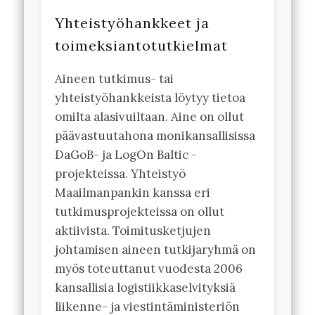
Yhteistyöhankkeet ja
toimeksiantotutkielmat
Aineen tutkimus- tai
yhteistyöhankkeista löytyy tietoa
omilta alasivuiltaan. Aine on ollut
päävastuutahona monikansallisissa
DaGoB- ja LogOn Baltic -
projekteissa. Yhteistyö
Maailmanpankin kanssa eri
tutkimusprojekteissa on ollut
aktiivista. Toimitusketjujen
johtamisen aineen tutkijaryhmä on
myös toteuttanut vuodesta 2006
kansallisia logistiikkaselvityksiä
liikenne- ja viestintäministeriön