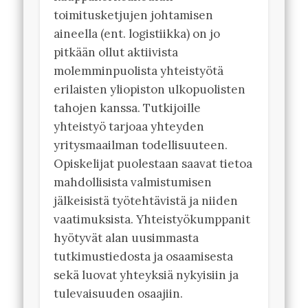
toimitusketjujen johtamisen
aineella (ent. logistiikka) on jo
pitkään ollut aktiivista
molemminpuolista yhteistyötä
erilaisten yliopiston ulkopuolisten
tahojen kanssa. Tutkijoille
yhteistyö tarjoaa yhteyden
yritysmaailman todellisuuteen.
Opiskelijat puolestaan saavat tietoa
mahdollisista valmistumisen
jälkeisistä työtehtävistä ja niiden
vaatimuksista. Yhteistyökumppanit
hyötyvät alan uusimmasta
tutkimustiedosta ja osaamisesta
sekä luovat yhteyksiä nykyisiin ja
tulevaisuuden osaajiin.