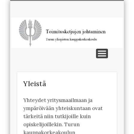
TOIMITUSKETJUJEN JOHTAMINEN
YHTEYSTIEDOT
YHTEISTYÖ
TUTKIMUS
OPISKELU
To
Yleistä
​Yhteydet yritysmaailmaan ja
ympäröivään yhteiskuntaan ovat
tärkeitä niin tutkijoille kuin
opiskelijoillekin. Turun
kauppakorkeakoulun