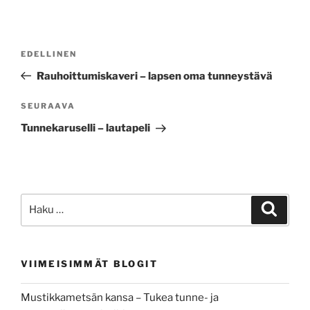
Artikkelien
Edellinen
EDELLINEN
selaus
artikkeli
Rauhoittumiskaveri – lapsen oma tunneystävä
Seuraava
SEURAAVA
artikkeli
Tunnekaruselli – lautapeli
Etsi:
Haku
VIIMEISIMMÄT BLOGIT
Mustikkametsän kansa – Tukea tunne- ja