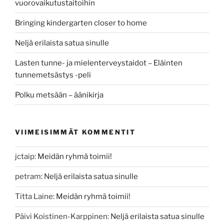
vuorovaikutustaitoihin
Bringing kindergarten closer to home
Neljä erilaista satua sinulle
Lasten tunne- ja mielenterveystaidot – Eläinten
tunnemetsästys -peli
Polku metsään – äänikirja
VIIMEISIMMÄT KOMMENTIT
jctaip
:
Meidän ryhmä toimii!
petram
:
Neljä erilaista satua sinulle
Titta Laine
:
Meidän ryhmä toimii!
Päivi Koistinen-Karppinen
:
Neljä erilaista satua sinulle