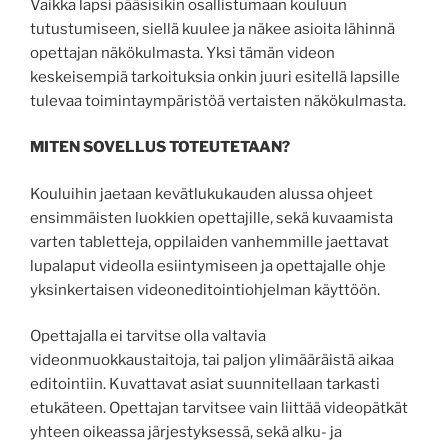
Vaikka lapsi pääsisikin osallistumaan kouluun
tutustumiseen, siellä kuulee ja näkee asioita lähinnä
opettajan näkökulmasta. Yksi tämän videon
keskeisempiä tarkoituksia onkin juuri esitellä lapsille
tulevaa toimintaympäristöä vertaisten näkökulmasta.
MITEN SOVELLUS TOTEUTETAAN?
Kouluihin jaetaan kevätlukukauden alussa ohjeet
ensimmäisten luokkien opettajille, sekä kuvaamista
varten tabletteja, oppilaiden vanhemmille jaettavat
lupalaput videolla esiintymiseen ja opettajalle ohje
yksinkertaisen videoneditointiohjelman käyttöön.
Opettajalla ei tarvitse olla valtavia
videonmuokkaustaitoja, tai paljon ylimääräistä aikaa
editointiin. Kuvattavat asiat suunnitellaan tarkasti
etukäteen. Opettajan tarvitsee vain liittää videopätkät
yhteen oikeassa järjestyksessä, sekä alku- ja