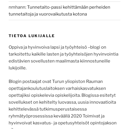
nmhann
:
Tunnetaito-passi kehittämään perheiden
tunnetaitoja ja vuorovaikutusta kotona
TIETOA LUKIJALLE
Oppiva ja hyvinvoiva lapsi ja työyhteisö –blogi on
tarkoitettu kaikille lasten ja työyhteisöjen hyvinvointia
edistävien sovellusten maailmasta kiinnostuneille
lukijoille.
Blogin postaajat ovat Turun yliopiston Rauman
opettajankoulutuslaitoksen varhaiskasvatuksen
opettajiksi opiskelevia opiskelijoita. Blogissa esitetyt
sovellukset on kehitelty luovassa, uusia innovaatioita
kehittelevässä tutkimusperustaisessa
ryhmätyöprosessissa keväällä 2020 Toimivat ja
hyvinvoivat kasvatus- ja opetusyhteisöt opintojakson