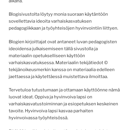
aikana.
Blogisivustolta löytyy monia suoraan käytäntöön
sovellettavia ideoita varhaiskasvatuksen
pedagogiikkaan ja työyhteisöjen hyvinvointiin liittyen.
Blogien kirjoittajat ovat antaneet luvan pedagogisten
ideoidensa julkaisemiseen tällä sivustolla ja
materiaalin opetukselliseen käyttöön
varhaiskasvatuksessa. Materiaalin tekijätiedot ©
tekijänoikeusmerkin kanssa on materiaalia edelleen
jaettaessa ja käytettäessä muistettava ilmoittaa.
Tervetuloa tutustumaan ja ottamaan käyttöönne nämä
luovat ideat. Oppiva ja hyvinvoiva lapsi on
varhaiskasvatustoiminnan ja esiopetuksen keskeinen
tavoite. Hyvinvoiva lapsi kasvaa parhaiten
hyvinvoivassa työyhteisössä.