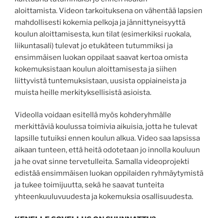
aloittamista. Videon tarkoituksena on vähentää lapsien
mahdollisesti kokemia pelkoja ja jännittyneisyyttä
koulun aloittamisesta, kun tilat (esimerkiksi ruokala,
liikuntasali) tulevat jo etukäteen tutummiksi ja
ensimmäisen luokan oppilaat saavat kertoa omista
kokemuksistaan koulun aloittamisesta ja siihen
liittyvistä tuntemuksistaan, uusista oppiaineista ja
muista heille merkityksellisistä asioista.
Videolla voidaan esitellä myös kohderyhmälle
merkittäviä koulussa toimivia aikuisia, jotta he tulevat
lapsille tutuiksi ennen koulun alkua. Video saa lapsissa
aikaan tunteen, että heitä odotetaan jo innolla kouluun
ja he ovat sinne tervetulleita. Samalla videoprojekti
edistää ensimmäisen luokan oppilaiden ryhmäytymistä
ja tukee toimijuutta, sekä he saavat tunteita
yhteenkuuluvuudesta ja kokemuksia osallisuudesta.