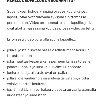
KENELLE SOVELLUS ON SUUNNATTU?
Sovelluksen kohderyhmänä ovat esikouluikäiset
lapset, jotka ovat tulevana syksynä aloittamassa
peruskoulun. Video on suunnattu niille lapsille, jotka
ovat aloittamassa siinä koulussa, jossa video on tehty.
Erityisesti video voisi olla apuna lapselle…
joka ei jostain syystä pääse osallistumaan kouluun
tutustumiseen
joka muuttaa kesän aikana perheen kanssa toiselle
paikkakunnalle ja uusi koulu vaihtuu lennosta
jonka eskari ja ala-aste ovat eri paikassa
jolla ei ole vanhempia sisaruksia tai ystäviä,n jotka
voisivat kertoa koulusta
jos jännittää, niin voi hakea videosta turvaa katsomalla
uudestaan ja uudestaan