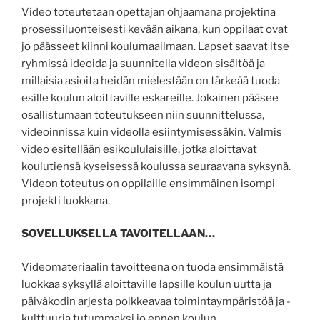
Video toteutetaan opettajan ohjaamana projektina
prosessiluonteisesti kevään aikana, kun oppilaat ovat
jo päässeet kiinni koulumaailmaan. Lapset saavat itse
ryhmissä ideoida ja suunnitella videon sisältöä ja
millaisia asioita heidän mielestään on tärkeää tuoda
esille koulun aloittaville eskareille. Jokainen pääsee
osallistumaan toteutukseen niin suunnittelussa,
videoinnissa kuin videolla esiintymisessäkin. Valmis
video esitellään esikoululaisille, jotka aloittavat
koulutiensä kyseisessä koulussa seuraavana syksynä.
Videon toteutus on oppilaille ensimmäinen isompi
projekti luokkana.
SOVELLUKSELLA TAVOITELLAAN…
Videomateriaalin tavoitteena on tuoda ensimmäistä
luokkaa syksyllä aloittaville lapsille koulun uutta ja
päiväkodin arjesta poikkeavaa toimintaympäristöä ja -
kulttuuria tutummaksi jo ennen koulun