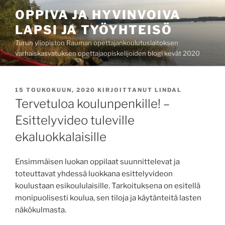
Siirry
OPPIVA JA HYVINVOIVA
sisältöön
LAPSI JA TYÖYHTEISÖ
Turun yliopiston Rauman opettajankoulutuslaitoksen
varhaiskasvatuksen opettajaopiskelijoiden blogi kevät 2020
JULKAISTU
15 TOUKOKUUN, 2020
KIRJOITTANUT
LINDAL
Tervetuloa koulunpenkille! –
Esittelyvideo tuleville
ekaluokkalaisille
Ensimmäisen luokan oppilaat suunnittelevat ja
toteuttavat yhdessä luokkana esittelyvideon
koulustaan esikoululaisille. Tarkoituksena on esitellä
monipuolisesti koulua, sen tiloja ja käytänteitä lasten
näkökulmasta.