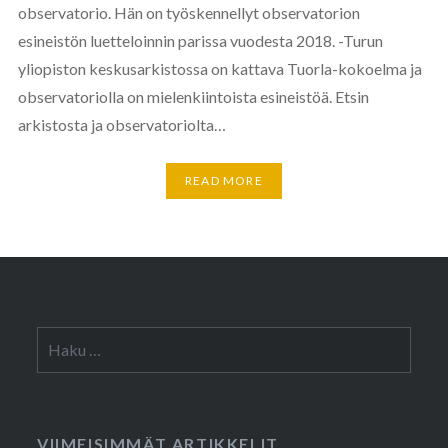
observatorio. Hän on työskennellyt observatorion
esineistön luetteloinnin parissa vuodesta 2018. -Turun
yliopiston keskusarkistossa on kattava Tuorla-kokoelma ja
observatoriolla on mielenkiintoista esineistöä. Etsin
arkistosta ja observatoriolta…
READ MORE
Haku:
VIIMEISIMMÄT ARTIKKELIT