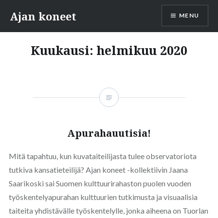
Skip
Ajan koneet
MENU
to
content
Kuukausi:
helmikuu 2020
Apurahauutisia!
Mitä tapahtuu, kun kuvataiteilijasta tulee observatoriota
tutkiva kansatieteilijä? Ajan koneet -kollektiivin Jaana
Saarikoski sai Suomen kulttuurirahaston puolen vuoden
työskentelyapurahan kulttuurien tutkimusta ja visuaalisia
taiteita yhdistävälle työskentelylle, jonka aiheena on Tuorlan