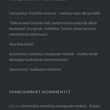
Uutuuskirja: Kuviteltu avaruus – matkoja maan ulkopuolelle
”Vaikeat asiat tehdään heti, mahdottomissa kestää vähän
kauemman” pro gradu -tutkielma Tuorlan observatorion
esineistöstä valmistunut
Apurahauutisia!
Autenttisia esineitä ja steampunk-henkeä – Kuinka tehdä
aikahyppy kuviteltuun menneisyyteen?
Ajan koneet -hankkeen nettisivut
VIIMEISIMMÄT KOMMENTIT
jmhsaa
:
Autenttisia esineitä ja steampunk-henkeä – Kuinka