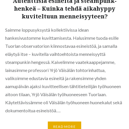
Autenttisia esineitä ja steampunk-
henkeä – Kuinka tehdä aikahyppy
kuviteltuun menneisyyteen?
Saimme loppusyksystä kollektiivissa idean
hankesivustomme kuvittamisesta. Halusimme tuoda esille
Tuorlan observatorion kiinnostavaa esineistöä, ja samalla
eläytyä itse – kuvitella vaihtoehtoista menneisyyttä
steampunkin hengessä. Kaivelimme vaatekaappejamme,
lainasimme professori Yrjö Väisälän tohtorinhattua,
valikoimme edustavia esineitä ja rakensimme yhden
aamupäivän ajaksi kuvitteellisen tähtitieteilijän työhuoneen
aitoon tilaan, Yrjö Väisälän työhuoneeseen Tuorlaan.
Käytettävissämme oli Väisälän työhuoneen huonekalut sekä
dokumentoitua esineistöä….
READ MORE