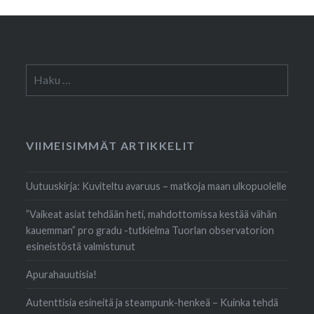
Haku:
VIIMEISIMMÄT ARTIKKELIT
Uutuuskirja: Kuviteltu avaruus – matkoja maan ulkopuolelle
”Vaikeat asiat tehdään heti, mahdottomissa kestää vähän
kauemman” pro gradu -tutkielma Tuorlan observatorion
esineistöstä valmistunut
Apurahauutisia!
Autenttisia esineitä ja steampunk-henkeä – Kuinka tehdä