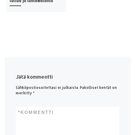
tuttua ja tuntematonta
Jätä kommentti
Sähköpostiosoitettasi ei julkaista.
Pakolliset kentät on
merkitty
*
*
KOMMENTTI