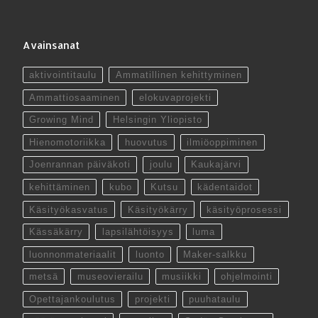
Avainsanat
aktivointitaulu
Ammatillinen kehittyminen
Ammattiosaaminen
elokuvaprojekti
Growing Mind
Helsingin Yliopisto
Hienomotoriikka
huovutus
ilmiöoppiminen
Joenrannan päiväkoti
joulu
Kaukajärvi
kehittäminen
kubo
Kutsu
kädentaidot
Käsityökasvatus
Käsityökärry
käsityöprosessi
Kässäkärry
lapsilähtöisyys
luma
luonnonmateriaalit
luonto
Maker-salkku
metsä
museovierailu
musiikki
ohjelmointi
Opettajankoulutus
projekti
puuhataulu