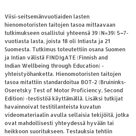
Viisi-seitsemänvuotiaiden lasten
hienomotoristen taitojen tasoa mittaavaan
tutkimukseen osallistui yhteensä 39 (N=39) 5
–
7-
vuotiasta lasta, joista 18 oli Intiasta ja 21
Suomesta. Tutkimus toteutettiin osana Suomen
ja Intian välistä FINDIgATE (Finnish and
Indian Wellbeing through Education) -
yhteistyöhanketta. Hienomotoristen taitojen
tasoa mitattiin standardoitua BOT-2 (Bruininks-
Oseretsky Test of Motor Proficiency, Second
Edition) -testistöä käyttämällä. Lisäksi tutkijat
havainnoivat testitilanteista kuvatun
videomateriaalin avulla sellaisia tekijöitä, jotka
ovat mahdollisesti yhteydessä hyvään tai
heikkoon suoritukseen. Testauksia tehtiin