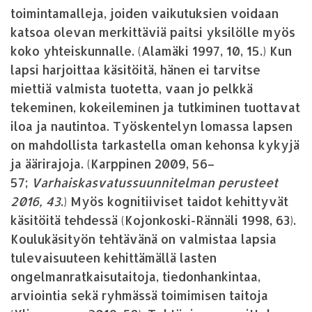
toimintamalleja, joiden vaikutuksien voidaan
katsoa olevan merkittäviä paitsi yksilölle myös
koko yhteiskunnalle. (Alamäki 1997, 10, 15.) Kun
lapsi harjoittaa käsitöitä, hänen ei tarvitse
miettiä valmista tuotetta, vaan jo pelkkä
tekeminen, kokeileminen ja tutkiminen tuottavat
iloa ja nautintoa. Työskentelyn lomassa lapsen
on mahdollista tarkastella oman kehonsa kykyjä
ja äärirajoja. (Karppinen 2009, 56–
57;
Varhaiskasvatussuunnitelman perusteet
2016, 43
.) Myös kognitiiviset taidot kehittyvät
käsitöitä tehdessä (Kojonkoski-Rännäli 1998, 63).
Koulukäsityön tehtävänä on valmistaa lapsia
tulevaisuuteen kehittämällä lasten
ongelmanratkaisutaitoja, tiedonhankintaa,
arviointia sekä ryhmässä toimimisen taitoja