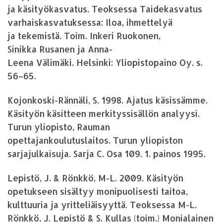
ja käsityökasvatus. Teoksessa Taidekasvatus
varhaiskasvatuksessa: Iloa, ihmettelyä
ja tekemistä. Toim. Inkeri Ruokonen,
Sinikka Rusanen ja Anna-
Leena Välimäki. Helsinki: Yliopistopaino Oy. s.
56–65.
Kojonkoski-Rännäli, S. 1998. Ajatus käsissämme.
Käsityön käsitteen merkityssisällön analyysi.
Turun yliopisto, Rauman
opettajankoulutuslaitos. Turun yliopiston
sarjajulkaisuja. Sarja C. Osa 109. 1. painos 1995.
Lepistö, J. & Rönkkö, M-L. 2009. Käsityön
opetukseen sisältyy monipuolisesti taitoa,
kulttuuria ja yritteliäisyyttä. Teoksessa M-L.
Rönkkö, J. Lepistö & S. Kullas (toim.) Monialainen