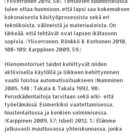
(Yliverronen 2019, 58). Tehtävien suunnittelussa
tulee ottaa huomioon, että lapsi saa kokemuksen
kokonaisesta käsityöprosessista sekä eri
tekniikoista, välineistä ja materiaaleista. On
tärkeää, että tehtävät ovat lapsen ikätasoon
sopivia. (Yliverronen, Rönkkö & Korhonen 2010,
108–109; Karppinen 2009, 59.)
Hienomotoriset taidot kehittyvät niiden
aktiivisella käytöllä ja liikkeen kehittyminen
vaatii toistoa automatisoituakseen (Numminen
2005, 148 ; Takala & Takala 1992, 98).
Peruskädentaitoja tarvitaan sekä arki- että
työelämässä. Esimerkiksi vaatettamisessa,
hiustenlaitossa ja kenkien solmimisessa.
(Karppinen 2009, 57; Isbell 2012, 1.) Elämme
jatkuvasti muuttuvassa yhteiskunnassa, jonka