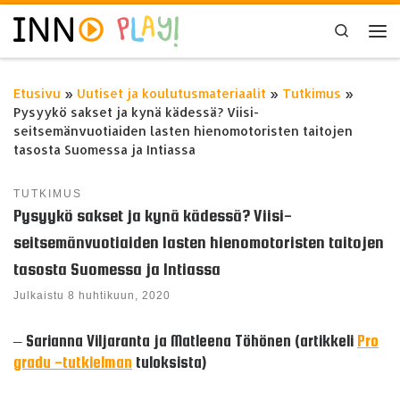
Skip to content
Search
Val
Etusivu
»
Uutiset ja koulutusmateriaalit
»
Tutkimus
»
Pysyykö sakset ja kynä kädessä? Viisi-
seitsemänvuotiaiden lasten hienomotoristen taitojen
tasosta Suomessa ja Intiassa
TUTKIMUS
Pysyykö sakset ja kynä kädessä? Viisi-
seitsemänvuotiaiden lasten hienomotoristen taitojen
tasosta Suomessa ja Intiassa
Julkaistu
8 huhtikuun, 2020
– Sarianna Viljaranta ja
Matleena
Töhönen (artikkeli
Pro
gradu -tutkielman
tuloksista)