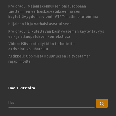
Pro gradu: Majanrakennuksen ohjausoppaan
tuottaminen varhaiskasvatukseen ja sen
käytettävyyden arviointi VTRT-mallin pilotointina
Hiljainen kirja varhaiskasvatukseen
Pro gradu: Liikuteltavan käsityöaseman käytettävyys
esi- ja alkuopetuksen kontekstissa
Video: Päiväkotikäyttöön tarkoitettu
aktivointi-/puuhataulu
Artikkeli: Oppimista koulutuksen ja työelämän
rajapinnoilla
Hae sivustolta
HAE
Hae 