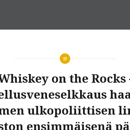
Whiskey on the Rocks 
ellusveneselkkaus haa
men ulkopoliittisen li
ston ensimmäisenä p