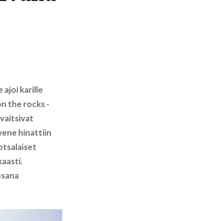
ajoi karille
n the rocks -
vaitsivat
vene hinattiin
otsalaiset
aasti.
osana