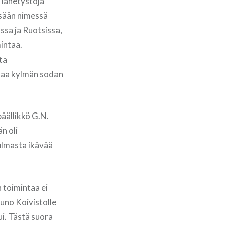
i lähetystöjä
sään nimessä
ssa ja Ruotsissa,
intaa.
ta
kkaa kylmän sodan
äällikkö G.N.
n oli
ulmasta ikävää
 toimintaa ei
auno Koivistolle
i. Tästä suora