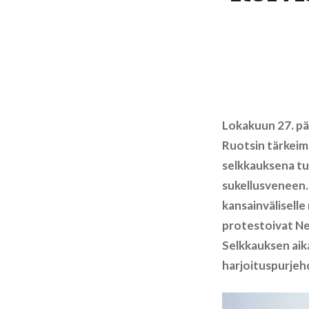
Lokakuun 27. päi
Ruotsin tärkeim
selkkauksena tun
sukellusveneen. 
kansainväliselle
protestoivat Ne
Selkkauksen aika
harjoituspurjeh