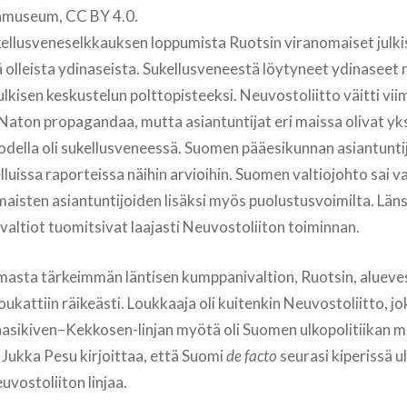
museum, CC BY 4.0.
ellusveneselkkauksen loppumista Ruotsin viranomaiset julki
 olleista ydinaseista. Sukellusveneestä löytyneet ydinaseet 
lkisen keskustelun polttopisteeksi. Neuvostoliitto väitti viim
Naton propagandaa, mutta asiantuntijat eri maissa olivat yksi
todella oli sukellusveneessä. Suomen pääesikunnan asiantunti
elluissa raporteissa näihin arvioihin. Suomen valtiojohto sai 
maisten asiantuntijoiden lisäksi myös puolustusvoimilta. Län
valtiot tuomitsivat laajasti Neuvostoliiton toiminnan.
sta tärkeimmän läntisen kumppanivaltion, Ruotsin, alueves
oukattiin räikeästi. Loukkaaja oli kuitenkin Neuvostoliitto, j
asikiven–Kekkosen-linjan myötä oli Suomen ulkopolitiikan mä
 Jukka Pesu kirjoittaa, että Suomi
de facto
seurasi kiperissä ul
vostoliiton linjaa.