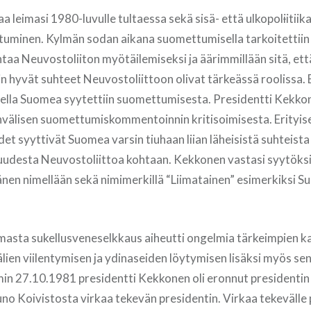
a leimasi 1980-luvulle tultaessa sekä sisä- että ulkopol
i
itiik
tuminen. Kylmän sodan aikana suomettumisella tarkoitettii
ntaa Neuvostoliiton myötäilemiseksi ja äärimmillään sitä, ett
in hyvät suhteet Neuvostoliittoon olivat tärkeässä roolissa. E
ella Suomea syytettiin suomettumisesta. Presidentti Kekko
välisen suomettumiskommentoinnin kritisoimisesta. Erityise
det syyttivät Suomea varsin tiuhaan liian läheisistä suhteista 
desta Neuvostoliittoa kohtaan. Kekkonen vastasi syytöksiin
 hänen nimellään sekä nimimerkillä “Liimatainen” esimerkiksi 
sta sukellusveneselkkaus aiheutti ongelmia tärkeimpien ka
ien viilentymisen ja ydinaseiden löytymisen lisäksi myös sen 
in 27.10.1981 presidentti Kekkonen oli eronnut presidentin 
no Koivistosta virkaa tekevän presidentin. Virkaa tekevälle 