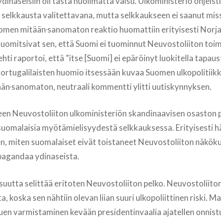
inaseisiin oli tästä huolimatta vaisu. Ulkoministeriö ohjeist
elkkausta valitettavana, mutta selkkaukseen ei saanut mis
uomen mitään
sanomaton reaktio huomattiin erityisesti Norja
 tuomitsivat sen, että Suomi ei tuominnut Neuvostoliiton toim
ehti raportoi, että ”itse [Suomi] ei epäröinyt luokitella tapaus
 Portugalilaisten huomio itsessään kuvaa Suomen ulkopolitii
ään
sanomaton, neutraali kommentti ylitti uutiskynnyksen.
een Neuvostoliiton ulkoministeriön skandinaavisen osaston p
 suomalaisia myötämielisyydestä selkkauksessa. Erityisesti hä
en, miten suomalaiset eivät toistaneet Neuvostoliiton näkök
pagandaa ydinaseista.
uutta selittää eritoten Neuvostoliiton pelko. Neuvostoliiton
a, koska sen nähtiin olevan liian suuri ulkopoliittinen riski. M
uen varmistaminen kevään presidentinvaalia ajatellen onnistu