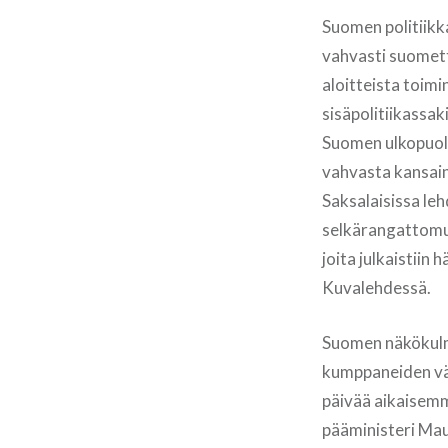
Suomen politiikka
vahvasti suomet
aloitteista toimi
sisäpolitiikassak
Suomen ulkopuol
vahvasta kansain
Saksalaisissa leh
selkärangattomuu
joita julkaistiin
Kuvalehdessä.
Suomen näkökulma
kumppaneiden väl
päivää aikaisemm
pääministeri Mau