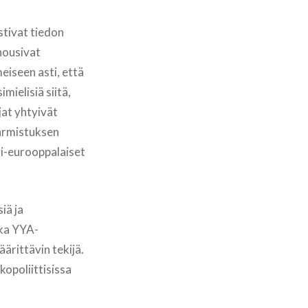
stivat tiedon
nousivat
eiseen asti, että
mielisiä siitä,
jat yhtyivät
varmistuksen
si-eurooppalaiset
iä ja
oka YYA-
ärittävin tekijä.
kopoliittisissa