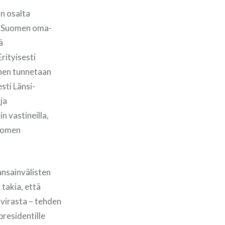
an osalta
n Suomen oma-
ä
rityisesti
nen tunnetaan
sti Länsi-
ja
 vastineilla,
Suomen
nsainvälisten
takia, että
virasta – tehden
presidentille