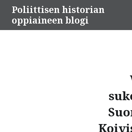
Skip
Poliittisen historian
to
oppiaineen blogi
content
suk
Suo
Koivi