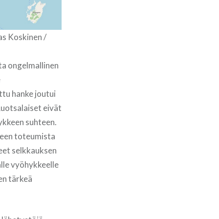
as Koskinen /
ta ongelmallinen
e
tu hanke joutui
uotsalaiset eivät
ykkeen suhteen.
kkeen toteumista
eet selkkauksen
lle vyöhykkeelle
en tärkeä