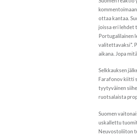
Suomen reaktio yd
kommentoimaan s
ottaa kantaa. S
joissa eri lehdet
Portugalilainen l
valitettavaksi”.
aikana. Jopa mit
Selkkauksen jälk
Farafonov kiitti
tyytyväinen siih
ruotsalaista pro
Suomen vaitonais
uskallettu tuomit
Neuvostoliiton t