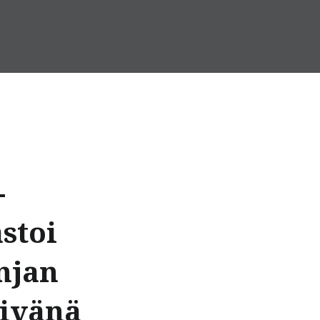
-
stoi
njan
äivänä