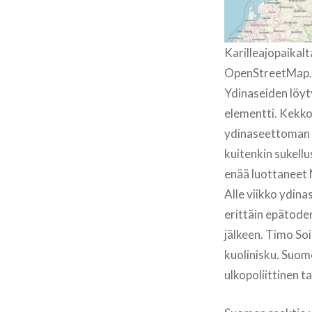
Karilleajopaikalt
OpenStreetMap.
Ydinaseiden löyt
elementti. Kekko
ydinaseettoman 
kuitenkin sukell
enää luottaneet 
Alle viikko ydin
erittäin epätod
jälkeen. Timo So
kuolinisku. Suom
ulkopoliittinen t