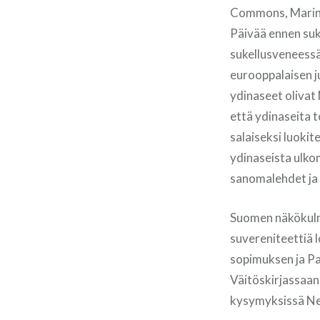
Commons, Marin
Päivää ennen suk
sukellusveneessä
eurooppalaisen ju
ydinaseet olivat 
että ydinaseita 
salaiseksi luokit
ydinaseista ulko
sanomalehdet ja 
Suomen näkökulma
suvereniteettiä l
sopimuksen ja Pa
Väitöskirjassaan
kysymyksissä Neu