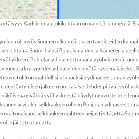
a etäisyys Karlskronan tukikohtaan on vain 13 kilometriä. Eli
yminen oli myös Suomen ulkopoliittisten tavoitteiden kannal
sen johtama Suomi halusi Pohjoismaiden ja Itämeren alueell
vyöhykkeen. Pohjolan ydinaseettomana vyöhykkeenä tunnet
usveneestä löytyneiden ydinaseiden myötä kyseenalaiseksi. R
Neuvostoliiton mahdollisiin lupauksiin ydinaseettoman vyöh
aseiden löytymisen jälkeen ruotsalaiset lehdet pitivät vyöhy
ennäköisenä eivätkä vyöhykkeestä käydyt neuvottelut edenn
ikkanen arvioikin selkkauksen olleen Pohjolan ydinaseettoma
en vaitonaisuus selkkauksen suhteen heijasti sitä, että Suom
avoite jäi toteutumatta.