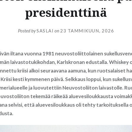
presidenttinä
Posted by
SASLAI
on
23 TAMMIKUUN, 2026
vän iltana vuonna 1981 neuvostoliittolainen sukellusvene 
män laivastotukikohdan, Karlskronan edustalla. Whiskey o
nettu kriisi alkoi seuraavana aamuna, kun ruotsalaiset ha
Kriisi kesti kymmenen päivä. Selkkaus loppui, kun sukellus
 merialueelle ja luovutettiin Neuvostoliiton laivastolle. Ru
uvostoliiton tekemää räikeää aluevesiloukkausta voimakk
na selvisi, että aluevesiloukkaus oli tehty tarkoituksella 
dusta.