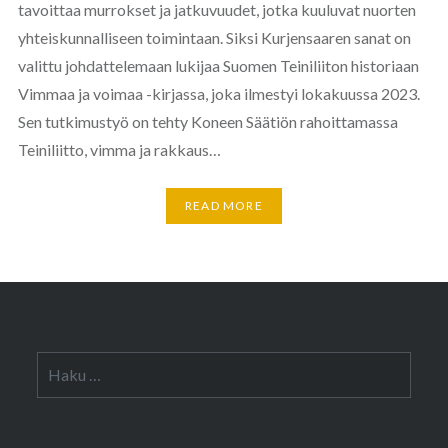
tavoittaa murrokset ja jatkuvuudet, jotka kuuluvat nuorten
yhteiskunnalliseen toimintaan. Siksi Kurjensaaren sanat on
valittu johdattelemaan lukijaa Suomen Teiniliiton historiaan
Vimmaa ja voimaa -kirjassa, joka ilmestyi lokakuussa 2023.
Sen tutkimustyö on tehty Koneen Säätiön rahoittamassa
Teiniliitto, vimma ja rakkaus…
READ MORE
Haku: