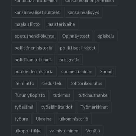
kandidaatintutkielma
kansainvälinen politiikka
kansainväliset suhteet
kansainvälisyys
maalaisliitto
maisterivaihe
opetushenkilökunta
Opinnäytteet
opiskelu
poliittinen historia
poliittiset liikkeet
politiikan tutkimus
pro gradu
puolueiden historia
suomettuminen
Suomi
Teiniliitto
tiedustelu
tohtorikoulutus
Turun yliopisto
tutkimus
tutkimushanke
työelämä
työelämätaidot
Työmarkkinat
työura
Ukraina
ulkoministeriö
ulkopolitiikka
valmistuminen
Venäjä