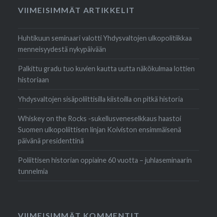
VIIMEISIMMÄT ARTIKKELIT
Huhtikuun seminaari valotti Yhdysvaltojen ulkopolitiikkaa
menneisyydestä nykypäivään
Palkittu gradu tuo kuvien kautta uutta näkökulmaa lottien
historiaan
Yhdysvaltojen sisäpoliittisilla kiistoilla on pitkä historia
Whiskey on the Rocks -sukellusveneselkkaus haastoi
Suomen ulkopoliittisen linjan Koiviston ensimmäisenä
päivänä presidenttinä
Poliittisen historian oppiaine 60 vuotta – juhlaseminaarin
tunnelmia
VIIMEISIMMÄT KOMMENTIT