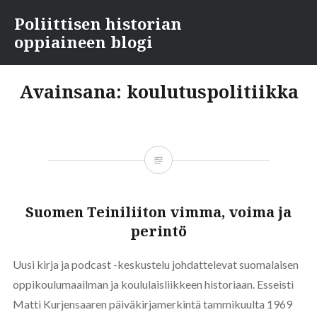
Skip
Poliittisen historian
to
oppiaineen blogi
content
Avainsana:
koulutuspolitiikka
Suomen Teiniliiton vimma, voima ja
perintö
Uusi kirja ja podcast -keskustelu johdattelevat suomalaisen
oppikoulumaailman ja koululaisliikkeen historiaan. Esseisti
Matti Kurjensaaren päiväkirjamerkintä tammikuulta 1969