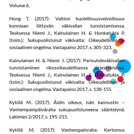
Volume 6.
Hong T. (2017): Valtion huolellisuusvelvollisuus
kunniaan liittyvän väkivallan tunnistamisessa.
Teoksessa Niemi J., Kainulainen H. & Honkatukia P.
(toim.): Sukupuolistunut väkivalta: Oikeudellinen ja
sosiaalinen ongelma. Vastapaino 2017, s. 305-323.
Kainulainen H. & Niemi J. (2017): Parisuhdeväkivallan
tunnistaminen rikosoikeudellisessa järjestelmässä.
Teoksessa Niemi J., Kainulainen H. & Honkatukia P.
(toim.): Sukupuolistunut väkivalta: Oikeudellinen ja
sosiaalinen ongelma. Vastapaino 2017, s. 138-155.
Kytölä M. (2017): Äidin oikeus, isän kannustin –
Vanhempainpäiväraha sukupuolistuneena sääntelynä.
Lakimies 2/2017, s. 195-215.
Kytölä M. (2017): Vanhempainraha: Kertomus