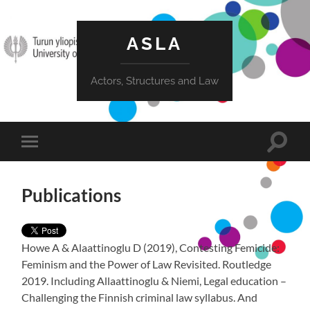
ASLA
Actors, Structures and Law
Toggle
Toggle
search
mobile
field
menu
Publications
Howe A & Alaattinoglu D (2019), Contesting Femicide:
Feminism and the Power of Law Revisited. Routledge
2019. Including Allaattinoglu & Niemi, Legal education –
Challenging the Finnish criminal law syllabus. And