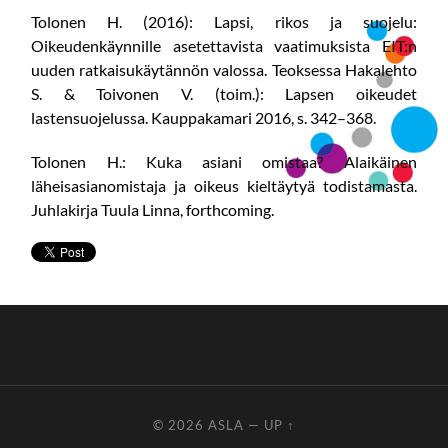
Tolonen H. (2016): Lapsi, rikos ja suojelu:
Oikeudenkäynnille asetettavista vaatimuksista EIT:n
uuden ratkaisukäytännön valossa. Teoksessa Hakalehto
S. & Toivonen V. (toim.): Lapsen oikeudet
lastensuojelussa. Kauppakamari 2016, s. 342–368.
Tolonen H.: Kuka asiani omistaa? Alaikäinen
läheisasianomistaja ja oikeus kieltäytyä todistamasta.
Juhlakirja Tuula Linna, forthcoming.
© 2026
ASLA
—
UP ↑