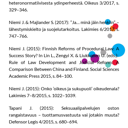
heteronormatiivisesta ydinperheestä. Oikeus 3/2017, s.
329–346.
Niemi J. & Majlander S. (2017): ”Ja… minä jäin henkiin” –
lähestymiskielto ja suojelutarkoitus. Lakimies 6/2017, s.
747–766.
Niemi J. (2015): Finnish Reforms of Procedural Law: A
Success Story? In Lin L., Zengyi X. & Liukkonen U. (eds.):
Rule of Law Development and Judicial Reform: A
Comparison Between China and Finland. Social Sciences
Academic Press 2015, s. 84–100.
Niemi J. (2015): Onko ‘oikeus ja sukupuoli’ oikeudenala?
Lakimies 7–8/2015, s. 1022–1039.
Tapani J. (2015): Seksuaalipalvelujen oston
rangaistavuus – tuottamusvastuuta vai jotakin muuta?
Defensor Legis 4/2015, s. 680–694.