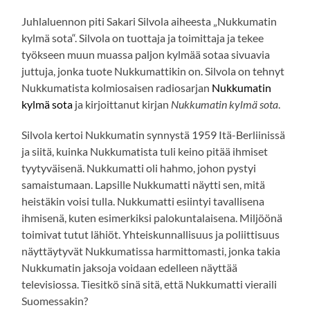
Juhlaluennon piti Sakari Silvola aiheesta „Nukkumatin
kylmä sota“. Silvola on tuottaja ja toimittaja ja tekee
työkseen muun muassa paljon kylmää sotaa sivuavia
juttuja, jonka tuote Nukkumattikin on. Silvola on tehnyt
Nukkumatista kolmiosaisen radiosarjan
Nukkumatin
kylmä sota
ja kirjoittanut kirjan
Nukkumatin kylmä sota
.
Silvola kertoi Nukkumatin synnystä 1959 Itä-Berliinissä
ja siitä, kuinka Nukkumatista tuli keino pitää ihmiset
tyytyväisenä. Nukkumatti oli hahmo, johon pystyi
samaistumaan. Lapsille Nukkumatti näytti sen, mitä
heistäkin voisi tulla. Nukkumatti esiintyi tavallisena
ihmisenä, kuten esimerkiksi palokuntalaisena. Miljöönä
toimivat tutut lähiöt. Yhteiskunnallisuus ja poliittisuus
näyttäytyvät Nukkumatissa harmittomasti, jonka takia
Nukkumatin jaksoja voidaan edelleen näyttää
televisiossa. Tiesitkö sinä sitä, että Nukkumatti vieraili
Suomessakin?