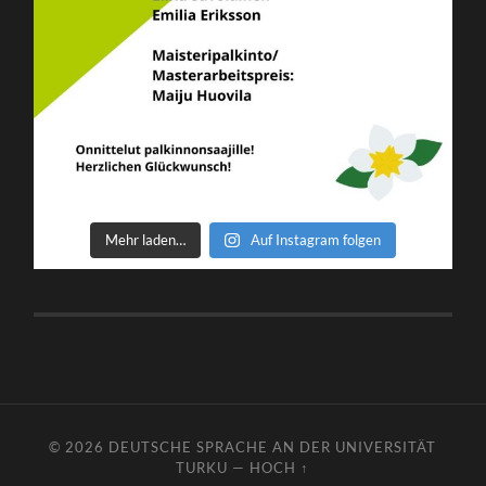
Mehr laden…
Auf Instagram folgen
© 2026
DEUTSCHE SPRACHE AN DER UNIVERSITÄT
TURKU
—
HOCH ↑