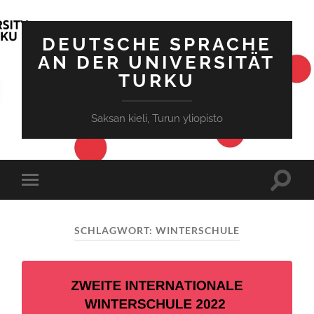
DEUTSCHE SPRACHE
AN DER UNIVERSITÄT
TURKU
Saksan kieli, Turun yliopisto
Suchfe
Mobile-
ein-/a
Menü
ein-/ausblenden
SCHLAGWORT:
WINTERSCHULE