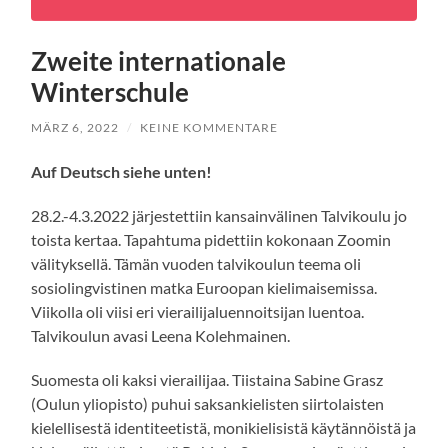
Zweite internationale
Winterschule
MÄRZ 6, 2022
/
KEINE KOMMENTARE
Auf Deutsch siehe unten!
28.2.-4.3.2022 järjestettiin kansainvälinen Talvikoulu jo
toista kertaa. Tapahtuma pidettiin kokonaan Zoomin
välityksellä. Tämän vuoden talvikoulun teema oli
sosiolingvistinen matka Euroopan kielimaisemissa.
Viikolla oli viisi eri vierailijaluennoitsijan luentoa.
Talvikoulun avasi Leena Kolehmainen.
Suomesta oli kaksi vierailijaa. Tiistaina Sabine Grasz
(Oulun yliopisto) puhui saksankielisten siirtolaisten
kielellisestä identiteetistä, monikielisistä käytännöistä ja