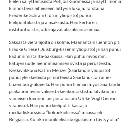
kielen säilyttämisestä Pohjois-Suomessa ja näytti monia
kiinnostavia aiheeseen liittyviä lukuja. Torstaina
Frederike Schram (Turun yliopisto) puhui
kielipolitiikasta ja alasaksasta. Hän kertoi eri
instituutioista, jotka ajavat alasaksan asemaa.
Saksasta vierailijoita oli kolme. Maanantain luennon piti
Frauke Griese (Duisburg-Essenin yliopisto) ja hän puhui
kadunnimistä Itä-Saksassa. Hän puhui myös mm.
katujen uudelleennimeämisen syistä ja perusteista.
Keskiviikkona Katrin Menzel (Saarlandin yliopisto)
puhui yleiskielestä ja murteesta Saarland-Lorraine-
Luxemburg-alueella. Hän puhui hieman myös Saarlandin
ja Skandinavian välisestä kielikontaktista. Talvikoulun
viimeisen luennon perjantaina piti Ulrike Vogl (Gentin
yliopisto). Hän puhui kielipolitiikasta ja
mediadiskurssista ”kolmekielisessä” maassa eli
Belgiassa. Kuinka monikielisiä belgialaisten täytyy olla?