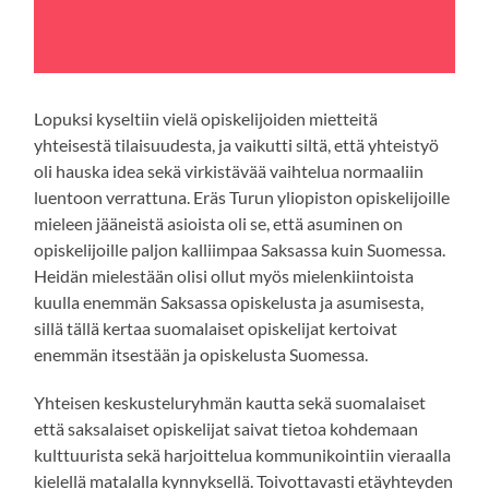
Lopuksi kyseltiin vielä opiskelijoiden mietteitä
yhteisestä tilaisuudesta, ja vaikutti siltä, että yhteistyö
oli hauska idea sekä virkistävää vaihtelua normaaliin
luentoon verrattuna. Eräs Turun yliopiston opiskelijoille
mieleen jääneistä asioista oli se, että asuminen on
opiskelijoille paljon kalliimpaa Saksassa kuin Suomessa.
Heidän mielestään olisi ollut myös mielenkiintoista
kuulla enemmän Saksassa opiskelusta ja asumisesta,
sillä tällä kertaa suomalaiset opiskelijat kertoivat
enemmän itsestään ja opiskelusta Suomessa.
Yhteisen keskusteluryhmän kautta sekä suomalaiset
että saksalaiset opiskelijat saivat tietoa kohdemaan
kulttuurista sekä harjoittelua kommunikointiin vieraalla
kielellä matalalla kynnyksellä. Toivottavasti etäyhteyden