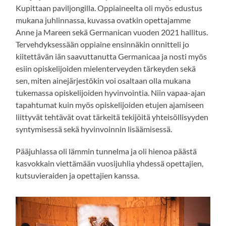
Kupittaan paviljongilla. Oppiaineelta oli myös edustus
mukana juhlinnassa, kuvassa ovatkin opettajamme
Anne ja Mareen sekä Germanican vuoden 2021 hallitus.
Tervehdyksessään oppiaine ensinnäkin onnitteli jo
kiitettävän iän saavuttanutta Germanicaa ja nosti myös
esiin opiskelijoiden mielenterveyden tärkeyden sekä
sen, miten ainejärjestökin voi osaltaan olla mukana
tukemassa opiskelijoiden hyvinvointia. Niin vapaa-ajan
tapahtumat kuin myös opiskelijoiden etujen ajamiseen
liittyvät tehtävät ovat tärkeitä tekijöitä yhteisöllisyyden
syntymisessä sekä hyvinvoinnin lisäämisessä.
Pääjuhlassa oli lämmin tunnelma ja oli hienoa päästä
kasvokkain viettämään vuosijuhlia yhdessä opettajien,
kutsuvieraiden ja opettajien kanssa.