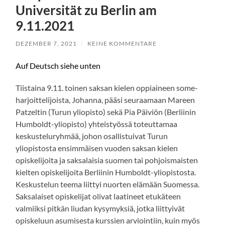
Universität zu Berlin am
9.11.2021
DEZEMBER 7, 2021
/
KEINE KOMMENTARE
Auf Deutsch siehe unten
Tiistaina 9.11. toinen saksan kielen oppiaineen some-
harjoittelijoista, Johanna, pääsi seuraamaan Mareen
Patzeltin (Turun yliopisto) sekä Pia Päiviön (Berliinin
Humboldt-yliopisto) yhteistyössä toteuttamaa
keskusteluryhmää, johon osallistuivat Turun
yliopistosta ensimmäisen vuoden saksan kielen
opiskelijoita ja saksalaisia suomen tai pohjoismaisten
kielten opiskelijoita Berliinin Humboldt-yliopistosta.
Keskustelun teema liittyi nuorten elämään Suomessa.
Saksalaiset opiskelijat olivat laatineet etukäteen
valmiiksi pitkän liudan kysymyksiä, jotka liittyivät
opiskeluun asumisesta kurssien arviointiin, kuin myös