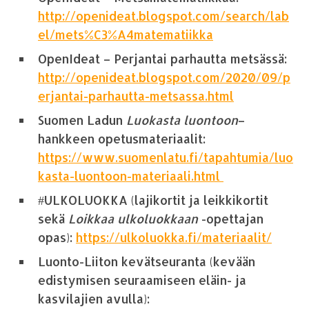
http://openideat.blogspot.com/search/lab
el/mets%C3%A4matematiikka
OpenIdeat – Perjantai parhautta metsässä:
http://openideat.blogspot.com/2020/09/p
erjantai-parhautta-metsassa.html
Suomen Ladun
Luokasta luontoon
–
hankkeen opetusmateriaalit:
https://www.suomenlatu.fi/tapahtumia/luo
kasta-luontoon-materiaali.html
#ULKOLUOKKA (lajikortit ja leikkikortit
sekä
Loikkaa ulkoluokkaan
-opettajan
opas):
https://ulkoluokka.fi/materiaalit/
Luonto-Liiton kevätseuranta (kevään
edistymisen seuraamiseen eläin- ja
kasvilajien avulla):