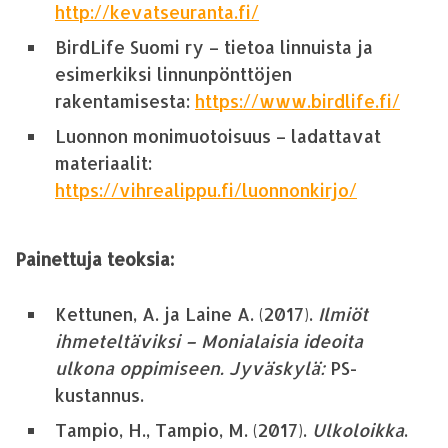
http://kevatseuranta.fi/
BirdLife Suomi ry – tietoa linnuista ja
esimerkiksi linnunpönttöjen
rakentamisesta:
https://www.birdlife.fi/
Luonnon monimuotoisuus – ladattavat
materiaalit:
https://vihrealippu.fi/luonnonkirjo/
Painettuja teoksia:
Kettunen, A. ja Laine A. (2017).
Ilmiöt
ihmeteltäviksi – Monialaisia ideoita
ulkona oppimiseen. Jyväskylä:
PS-
kustannus.
Tampio, H., Tampio, M. (2017).
Ulkoloikka
.