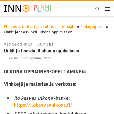
Skip to content
Search
Val
Etusivu
»
Uutiset ja koulutusmateriaalit
»
Pedagogiikka
»
Linkit ja teosvinkit ulkona oppimiseen
PEDAGOGIIKKA
UUTISET
Linkit ja teosvinkit ulkona oppimiseen
Julkaistu
12 toukokuun, 2020
ULKONA OPPIMINEN/OPETTAMINEN:
Vinkkejä ja materiaalia verkossa:
Ilo kasvaa ulkona
-hanke:
https://ilokasvaaulkona.fi/
KEKE-ulkoluokassa
-koulutuksen