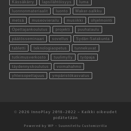
Kässäkärry
lapsilähtöisyys
luma
luonnonmateriaalit
luonto
Maker-salkku
metsä
museovierailu
musiikki
ohjelmointi
Opettajankoulutus
projekti
puuhataulu
päätösseminaari
sovellus
Sydän-Satakunta
tabletti
teknologiaopetus
tunnekuvat
tutkimusverkosto
tuulimylly
työpaja
täydennyskoulutus
voimahahmo
yhteisopettajuus
ympäristökasvatus
© 2026
InnoPlay 2018–2022
– Kaikki oikeudet
pidätetään
Powered by
WP
– Suunniteltu
Customizrilla