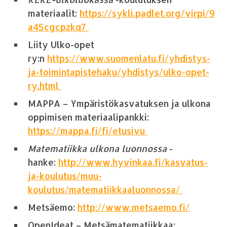
materiaalit:
https://sykli.padlet.org/virpi/9
a45cgcpzkq7
Liity Ulko-opet
ry:n
https://www.suomenlatu.fi/yhdistys-
ja-toimintapi
s
tehaku/yhdistys/ulko-opet-
ry.html
MAPPA – Ympäristökasvatuksen ja ulkona
oppimisen materiaalipankki:
https://mappa.fi/fi/etusivu
Matematiikka ulkona luonnossa
-
hanke:
http://www.hyvinkaa.fi/kasvatus-
ja-koulutus/muu-
koulutus/matematiikkaaluonnossa/
Metsäemo:
http://www.metsaemo.fi/
OpenIdeat – Metsämatematiikkaa
: