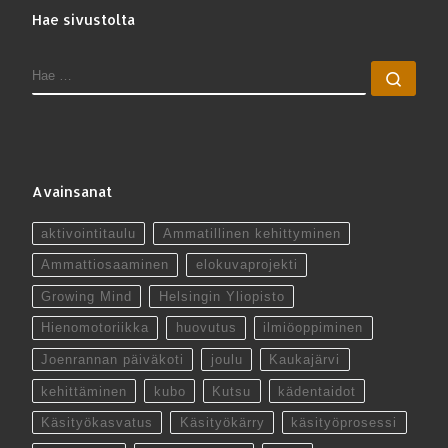
Hae sivustolta
HAE
Hae 
Avainsanat
aktivointitaulu
Ammatillinen kehittyminen
Ammattiosaaminen
elokuvaprojekti
Growing Mind
Helsingin Yliopisto
Hienomotoriikka
huovutus
ilmiöoppiminen
Joenrannan päiväkoti
joulu
Kaukajärvi
kehittäminen
kubo
Kutsu
kädentaidot
Käsityökasvatus
Käsityökärry
käsityöprosessi