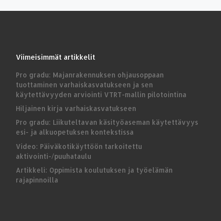
Viimeisimmät artikkelit
Pro gradu: Majanrakennuksen ohjausoppaan
tuottaminen varhaiskasvatukseen ja sen
käytettävyyden arviointi VTRT-mallin pilotointina
Hiljainen kirja varhaiskasvatukseen
Pro gradu: Liikuteltavan käsityöaseman käytettävyys
esi- ja alkuopetuksen kontekstissa
Video: Päiväkotikäyttöön tarkoitettu
aktivointi-/puuhataulu
Artikkeli: Oppimista koulutuksen ja työelämän
rajapinnoilla