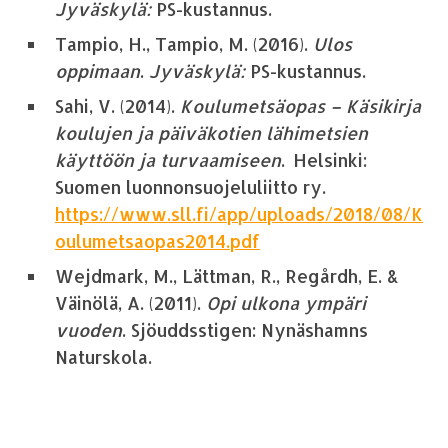
Jyväskylä:
PS-kustannus.
Tampio, H., Tampio, M. (2016).
Ulos
oppimaan
.
Jyväskylä:
PS-kustannus.
Sahi, V. (2014).
Koulumetsäopas – Käsikirja
koulujen ja päiväkotien lähimetsien
käyttöön ja turvaamiseen
. Helsinki:
Suomen luonnonsuojeluliitto ry.
https://www.sll.fi/app/uploads/2018/08/K
oulumetsaopas2014.pdf
Wejdmark, M., Lättman, R., Regårdh, E. &
Väinölä, A. (2011).
Opi ulkona ympäri
vuoden
. Sjöuddsstigen: Nynäshamns
Naturskola.