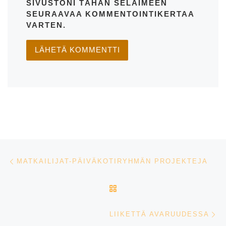
SIVUSTONI TÄHÄN SELAIMEEN
SEURAAVAA KOMMENTOINTIKERTAA
VARTEN.
Artikkelien navigointi
Edellinen
MATKAILIJAT-PÄIVÄKOTIRYHMÄN PROJEKTEJA
ARTIKKELISIVULLE
S
LIIKETTÄ AVARUUDESSA