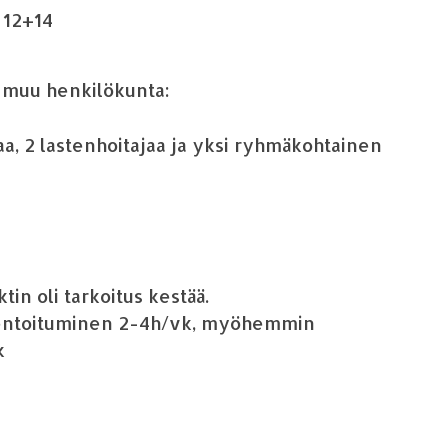
ä
12+14
, muu henkil
ö
kunta:
aa
, 2
lastenhoitaja
a ja yksi ryhm
ä
kohtainen
in oli tarkoitus kest
ää
.
rientoituminen 2-4h/vk, my
ö
hemmin
k