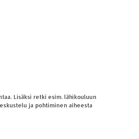
ntaa
. Lis
ä
ksi
retki esim.
l
ä
hikouluun
keskustelu ja pohtiminen
aiheesta