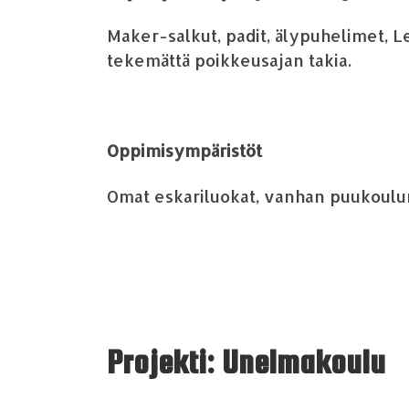
Maker-salkut, padit,
ä
lypuhelimet, L
tekem
ä
tt
ä
poikkeusajan takia.
Oppimisymp
ä
rist
ö
t
Omat eskariluokat, vanhan puukoulun 
Projekti: Unelmakoulu