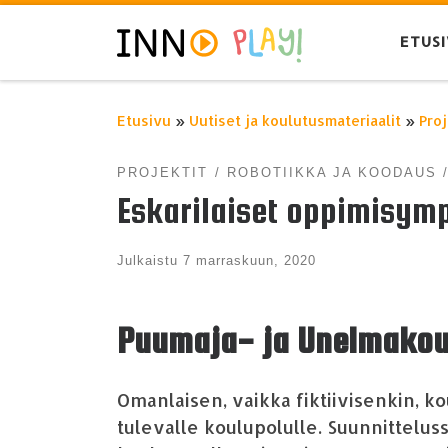
Skip to content
ETUS
Etusivu
»
Uutiset ja koulutusmateriaalit
»
Proj
PROJEKTIT
ROBOTIIKKA JA KOODAUS
Eskarilaiset oppimisym
Julkaistu
7 marraskuun, 2020
Puumaja- ja Unelmakoul
O
manlaisen, vaikka fiktiivisenkin, 
tulevalle koulupolulle. Suunnitteluss