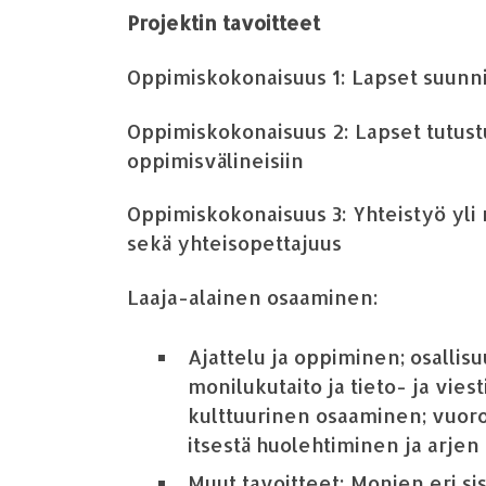
Projektin tavoitteet
Oppimiskokonaisuus 1: Lapset suunn
Oppimiskokonaisuus 2: Lapset tutustu
oppimisv
ä
lineisiin
Oppimiskokonaisuus 3: Yhteisty
ö
yli
sek
ä
yhteisopettajuus
Laaja-alainen osaaminen:
Ajattelu ja oppiminen; osallis
monilukutaito ja tieto- ja viest
kulttuurinen osaaminen; vuorov
itsest
ä
huolehtiminen ja arjen 
Muut tavoitteet: Monien eri si