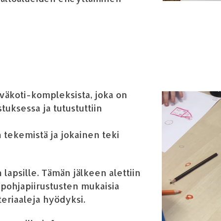
iv
ä
koti-kompleksista, joka on
stuksessa
ja
tutustuttiin
n tekemist
ä
ja jokainen teki
n lapsille. T
ä
m
ä
n j
ä
lkeen alettiin
 pohjapiirustusten mukaisia
eriaaleja hy
ö
dyksi.