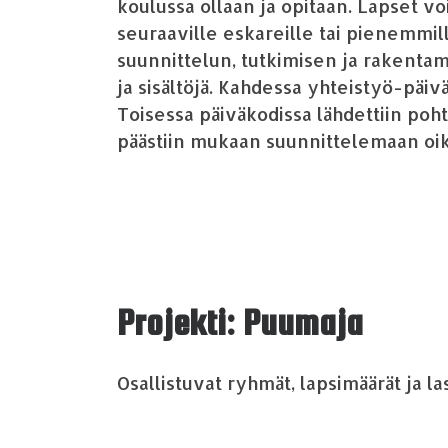
koulussa ollaan ja opitaan. Lapset v
seuraaville eskareille tai pienemmil
suunnittelun, tutkimisen ja rakent
ja sis
ä
lt
ö
j
ä
. Kahdessa yhteisty
ö
-p
ä
iv
Toisessa p
ä
iv
ä
kodissa l
ä
hdettiin poht
p
ää
stiin mukaan suunnittelemaan oik
Projekti: Puumaja
Osallistuvat ryhm
ä
t, lapsim
ää
r
ä
t ja la