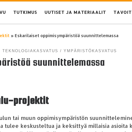
IVU
TUTKIMUS
UUTISET JA MATERIAALIT
TAVOIT
ektit
»
Eskarilaiset oppimisympäristöä suunnittelemassa
TEKNOLOGIAKASVATUS
YMPÄRISTÖKASVATUS
päristöä suunnittelemassa
u-projektit
koulun tai muun oppimisymp
ä
rist
ö
n suunnittelemine
a tulee keskusteltua ja keksitty
ä
millaisia asioita 