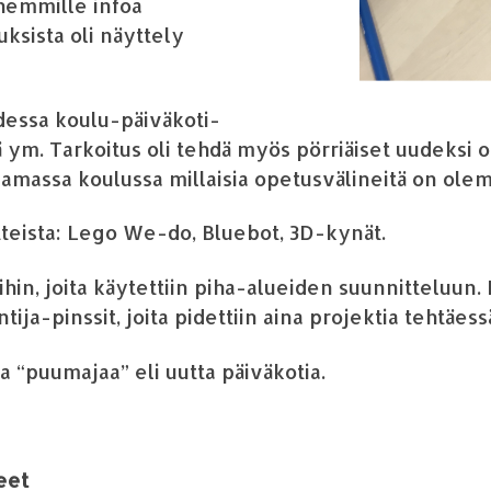
hemmille infoa
tuksista
oli
n
ä
yttely
udessa koulu-p
ä
iv
ä
koti-
ä
ym. Tarkoitus oli tehd
ä
my
ö
s
p
ö
rri
ä
iset uudeksi o
aamassa koulussa millaisia opetusv
ä
lineit
ä
on olem
tteista: Lego We-do, Bluebot, 3D-kyn
ä
t.
ihin
,
joita k
ä
ytettiin piha-alueiden suunnitteluun.
tija-pinssit, joita pidettiin
aina
projektia teht
ä
ess
ta
“
puumajaa
”
eli uutta p
ä
iv
ä
kotia.
eet