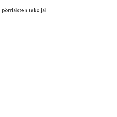
a p
ö
rri
ä
isten teko j
ä
i