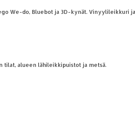
ego We-do, Bluebot ja 3D-kyn
ä
t. Vinyylileikkuri j
tilat, alueen l
ä
hileikkipuistot ja mets
ä
.