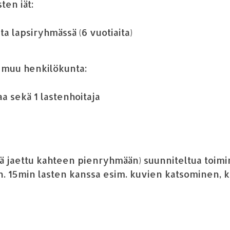
sten i
ä
t:
sta lapsiryhm
ä
ss
ä
(6 vuotiaita)
, muu henkil
ö
kunta:
aa sek
ä
1
lastenhoitaja
ä
jaettu
ka
hteen
pienryhm
ää
n
) suunniteltua toimi
n. 15min lasten kanssa esim. kuvien katsominen, 