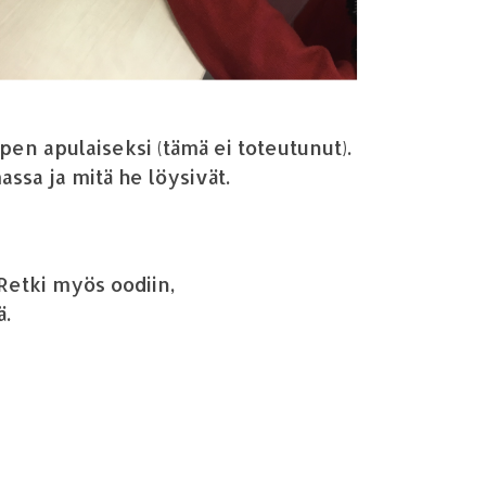
pen apulaiseksi (t
ä
m
ä
ei toteutunut).
assa ja mit
ä
he l
ö
ysiv
ä
t.
 Retki my
ö
s oodiin,
ä
.