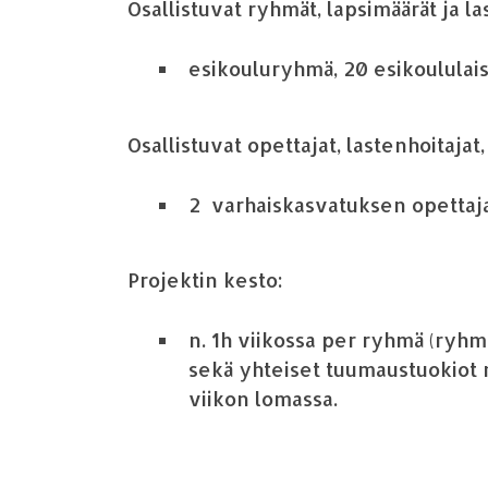
Osallistuvat ryhm
ä
t, lapsim
ää
r
ä
t ja la
e
sikouluryhm
ä
, 20 esikoululai
Osallistuvat opettajat, lastenhoitajat
2 varhaiskasvatuksen
opettaj
Projektin kesto:
n. 1h
viikossa per ryhm
ä
(
ryhm
sek
ä
yhteiset tuumaustuokiot 
viikon lomassa
.