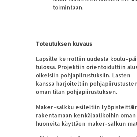
toimintaan.
Toteutuksen kuvaus
Lapsille kerrottiin uudesta koulu-p
ä
tulossa. Projekti
in orientoiduttiin
alu
oikeisiin
pohjapiirustuksii
n
.
L
asten
kanssa
harjoiteltiin
pohjapiirustuste
oman tilan pohjapiirustuksen.
Maker-salk
ku
esit
eltiin
ty
ö
pisteitt
ä
i
rakentamaan kenk
ä
laatikoihin oman
huoneita k
ä
ytt
ä
en maker-salkun mat