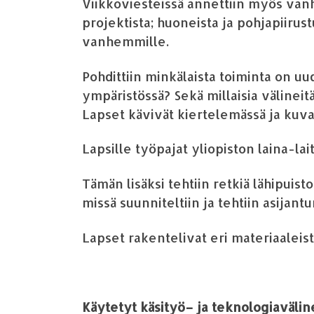
Viikkoviesteiss
ä
annettiin
my
ö
s van
projektista
;
huoneista ja pohjapiirus
vanhemmille.
Pohdittiin m
ink
ä
laista toiminta on u
ymp
ä
rist
ö
ss
ä
?
Sek
ä
m
illaisia v
ä
lineit
Lapset
k
ä
viv
ä
t
kiertelem
ä
ss
ä
ja kuv
Lapsille ty
ö
pajat
yliopiston
laina-lai
T
ä
m
ä
n l
is
ä
ksi tehtiin retki
ä
l
ä
hipuisto
miss
ä
suunniteltiin ja tehtiin asijantun
Lapset rakentelivat eri materiaaleis
K
ä
ytetyt k
ä
sity
ö
– ja teknologiav
ä
lin