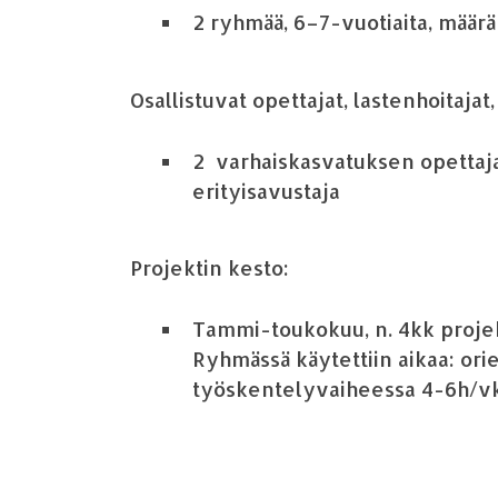
2
ryhm
ä
ä
,
6
–
7-vuotiaita, m
ää
r
Osallistuvat opettajat, lastenhoitajat
2 varhaiskasvatuksen
opettaj
erityisavustaja
Projektin kesto:
Tammi-toukokuu, n. 4kk projekt
Ryhm
ä
ss
ä
k
ä
ytettiin aikaa: o
ty
ö
skentelyvaiheessa 4-6h/v