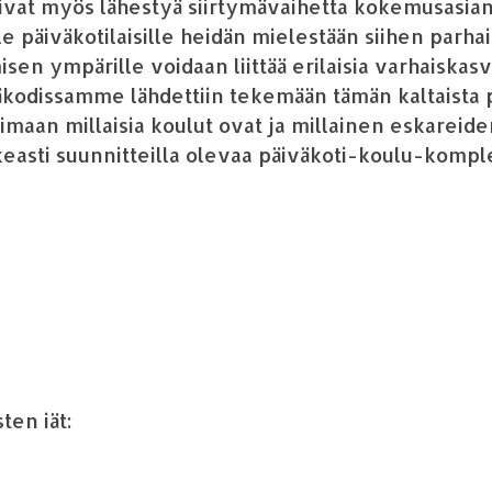
oivat my
ö
s l
ä
hesty
ä
siirtym
ä
vaihetta kokemusasian
le p
ä
iv
ä
kotilaisille heid
ä
n mielest
ää
n siihen parhai
amisen ymp
ä
rille voidaan liitt
ää
erilaisia varhaiskas
ä
kodissamme l
ä
hdettiin tekem
ää
n t
ä
m
ä
n kaltaista
imaan millaisia koulut ovat ja millainen eskareide
easti suunnitteilla olevaa p
ä
iv
ä
koti-koulu-komple
sten i
ä
t: