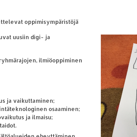
ittelevat oppimisymp
ä
rist
ö
j
ä
vat uusiin digi- ja
 ryhm
ä
rajojen, ilmi
ö
oppiminen
uus ja vaikuttaminen;
int
ä
teknologinen osaaminen;
aikutus ja ilmaisu;
taidot.
s
ä
lt
ö
alueiden eheytt
ä
minen