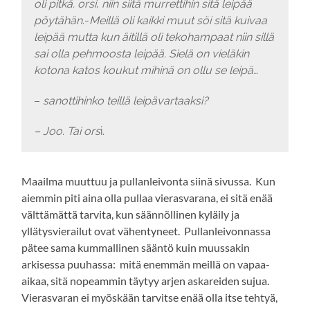
oli pitkä. orsi
,
niin siitä murrettihin sitä leipää
pöytähän
.-
Meillä oli kaikki muut söi sitä kuivaa
leipää mutta kun äitillä oli tekohampaat niin sillä
sai olla pehmoosta leipää.
Sielä on vieläkin
kotona katos koukut mihinä on ollu se leipä…
–
sanottihinko teillä leipävartaaksi?
– Joo
.
Tai ors
i.
Maailma muuttuu ja pullanleivonta siinä sivussa. Kun
aiemmin piti aina olla pullaa vierasvarana, ei sitä enää
välttämättä tarvita, kun säännöllinen kyläily ja
yllätysvierailut ovat vähentyneet. Pullanleivonnassa
pätee sama kummallinen sääntö kuin muussakin
arkisessa puuhassa: mitä enemmän meillä on vapaa-
aikaa, sitä nopeammin täytyy arjen askareiden sujua.
Vierasvaran ei myöskään tarvitse enää olla itse tehtyä,