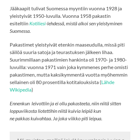
Jääkaapit tulivat Suomessa myyntiin vuonna 1928 ja
yleistyivät 1950-luvulla. Vuonna 1958 pakastin
esiteltiin
Kotiliesi
-lehdessä, mistä alkoi sen yleistyminen
Suomessa.
Pakastimet yleistyivät etenkin maaseudulla, missä piti
säilöä suuria satoja ja teurastuksen jälkeen lihaa.
Suurimmillaan pakastimien hankinta oli 1970- ja 1980-
luvuilla: vuonna 1971 vain joka kymmenes perhe omisti
pakastimen, mutta kaksikymmentä vuotta myöhemmin
sellainen oli 80 prosentilla kotitalouksista (
Lähde
Wikipedia
)
Ennenkun
leivottiin
ja ei
ollu
pakasteeta
, niin niitä sitten
loppuviikosta
liotettihin
niitä kuivia leipiä kun
ne
pakkas
kuivahtaa. Ja joka viikko piti
leipua
.