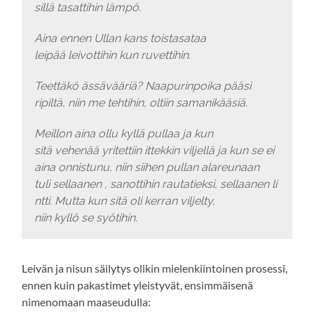
sillä tasattihin lämpö.
Aina ennen Ullan kans toistasataa
leipää leivottihin kun ruvettihin.
Teettäkö ässävääriä? Naapurinpoika pääsi
ripiltä, niin me tehtihin, oltiin samanikääsiä.
Meillon aina ollu kyllä pullaa ja kun
sitä vehenää yritettiin ittekkin viljellä ja kun se ei
aina onnistunu, niin siihen pullan alareunaan
tuli sellaanen , sanottihin rautatieksi, sellaanen li
ntti. Mutta kun sitä oli kerran viljelty,
niin kyllö se syötihin.
Leivän ja nisun säilytys olikin mielenkiintoinen prosessi,
ennen kuin pakastimet yleistyvät, ensimmäisenä
nimenomaan maaseudulla: