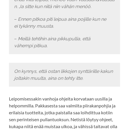
n. Ja sitte kun niitä niin vähän menöö.
–
Ennen pitkoa piti leipua aina poijille kun ne
ei tykänny muusta.
–
Meillä tehtihin aina pikkupullia, että
vähempi pitkua.
On kynnys, että ostan likkojen synttäriille kakun
joltakin muulta, aina on tehty itte.
Leipomisessakin vanhoja ohjeita korvataan uusilla ja
helpommilla. Pakkasesta saa valmiita piirakanpohjia ja
erilaisia tuotteita, jotka paistalla saa loihdittua kotiin
sen perinteisen pullantuoksun. Netistä löytyy ohjeet,
kukapa niitä enää muistaa ulkoa, ja vähissä taitavat olla