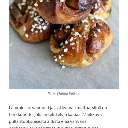
Kuva Nanna Rintala
Lämmin korvapuusti ja lasi kylmää maitoa, siinä on
herkkuhetki, joka ei selittelyjä kaipaa. Mielikuva
pullantuoksuisesta äidistä elää vahvana
edelleen. Leivonnasta löytyy mieluista puuhaa