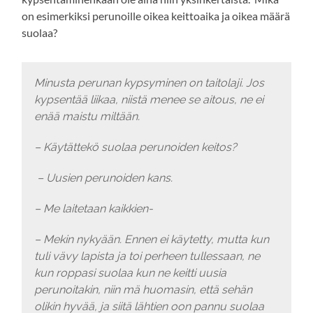
on esimerkiksi perunoille oikea keittoaika ja oikea määrä
suolaa?
Minusta perunan kypsyminen on taitolaji. Jos
kypsentää liikaa, niistä menee se aitous, ne ei
enää maistu miltään.
– Käytättekö suolaa perunoiden keitos?
– Uusien perunoiden kans.
– Me laitetaan kaikkien-
– Mekin nykyään. Ennen ei käytetty, mutta kun
tuli vävy lapista ja toi perheen tullessaan, ne
kun roppasi suolaa kun ne keitti uusia
perunoitakin, niin mä huomasin, että sehän
olikin hyvää, ja siitä lähtien oon pannu suolaa