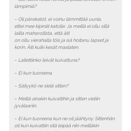
lämpimiä?
–
Oli pärekatot, ei voinu lämmittää uunia,
ettei mee kipinät katolle.
Ja meillä ei ollu sillä
lailla maharollista, että äiti
on ollu vierahalla töis ja isä hoitanu lapset ja
korin. Äiti kulki kesät maalaten.
–
Laitettiinko leivät kuivattuna?
–
Ei kun tuoreena.
–
Säilyykö ne sielä sitten?
–
Meillä ainakin kuivattihin ja sitten vietiin
jyvälaariin.
–
Ei kun tuoreena kun ne oli jäähtyny. Sittenhän
oli kun kuivattiin sitä leipää niin meilläkin