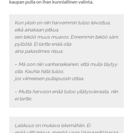
kaupan pulla on ihan kunniallinen valinta.
Kun yksin on niin harvemmin tuloo leivottua,
eikä ainakaan pitkua,
sen teköö muus muaros.
Ennemmin teköö säm
pylöötä.
Ei tartte enää olla
aina pakastimes nisua.
–
Mä oon niin vanhanaikainen, että mulla täytyy
olla. Kauhia hätä tuloo,
jos viimeesen pullapussin ottaa.
–
Mutta harvoon enää tuloo yllätysvieraata, niin
ei tartte.
Laiskuus on mukava iskemähän. Ei
enää viitti leipua, menöö vaan Vaasaan&Vaasaa