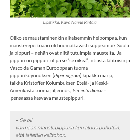
Lipstikka. Kuva Nanna Rintala
Oliko se maustaminenkin aikaisemmin helpompaa, kun
mausterepertuaari oli huomattavasti suppeampi? Suola
ja pippuri – nehän ovat niitä tutuimpia mausteita. Ja
pippuri on pippuri, olipa se ”se oikea”, intiasta lähtöisin ja
Vasco da Gaman Eurooppaan tuoma
pippuriköynnöksen (
Piper nigrum
) kipakka marja,
taikka Kristoffer Kolumbuksen Etelä- ja Keski-
Amerikasta tuoma jäljennös,
Pimenta
dioica
–
pensaassa kasvava maustepippuri.
– Se oli
varmaan maustepippuria kun aluus puhuttiin,
että laitettiin keittohon.