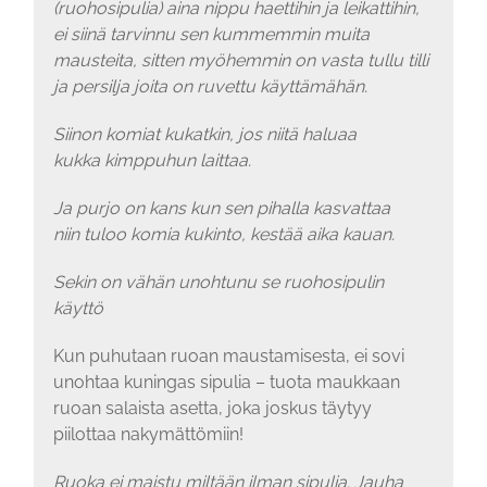
(ruohosipulia) aina nippu haettihin ja leikattihin,
ei siinä tarvinnu sen kummemmin muita
mausteita, sitten myöhemmin on vasta tullu tilli
ja persilja joita on ruvettu käyttämähän.
Siinon komiat kukatkin, jos niitä haluaa
kukka kimppuhun laittaa.
Ja purjo on kans kun sen pihalla kasvattaa
niin tuloo komia kukinto, kestää aika kauan.
Sekin on vähän unohtunu se ruohosipulin
käyttö
Kun puhutaan ruoan maustamisesta, ei sovi
unohtaa kuningas sipulia – tuota maukkaan
ruoan salaista asetta, joka joskus täytyy
piilottaa nakymättömiin!
Ruoka ei maistu miltään ilman sipulia. Jauha