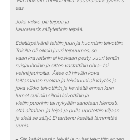
Mä muistan, meilloli leivät kauuralaaris jyvien s
eas.
Joka viikko piti leipoa ja
kauralaaris säilytettihin leipää.
Edellispäivänä tehtiin juuri ja huomisin leivottiin.
Toisilla oli oikein juuri leipuumes, se
vaan kravattihin ei koskaan pesty. Juuri tehtiin
ruisjauhoihin ja sitten vastattihin ohra- tai
vehnäjauhoilla.
Äitee oli hirviän kova
laittamahan ruokaa ja leivinuuni oli käytös ja
joka viikko leivottihin ja keväällä ennen kuin
lumet suli niin silloin leivottihin ja
vietiin puorihin tai nykyään sanotaan hienosti,
että aittahan, ja leipä ja pulla upotettiin viljaan
ja sielä se säilyi. Ei tarttenu kesällä lämmittää
uunia.
–
Siis kaikki kesän leivät ja pullat leivottiin ennen