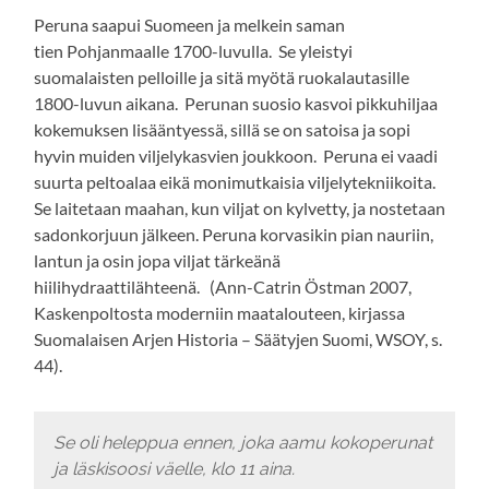
Peruna saapui Suomeen ja melkein saman
tien Pohjanmaalle 1700-luvulla. Se yleistyi
suomalaisten pelloille ja sitä myötä ruokalautasille
1800-luvun aikana. Perunan suosio kasvoi pikkuhiljaa
kokemuksen lisääntyessä, sillä se on satoisa ja sopi
hyvin muiden viljelykasvien joukkoon. Peruna ei vaadi
suurta peltoalaa eikä monimutkaisia viljelytekniikoita.
Se laitetaan maahan, kun viljat on kylvetty, ja nostetaan
sadonkorjuun jälkeen. Peruna korvasikin pian nauriin,
lantun ja osin jopa viljat tärkeänä
hiilihydraattilähteenä. (Ann-Catrin Östman 2007,
Kaskenpoltosta moderniin maatalouteen, kirjassa
Suomalaisen Arjen Historia – Säätyjen Suomi, WSOY, s.
44).
Se oli heleppua ennen, joka aamu kokoperunat
ja läskisoosi väelle, klo 11 aina.