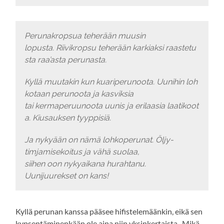
Perunakropsua teherään muusin
lopusta. Riivikropsu teherään karkiaksi raastetu
sta raa’asta perunasta.
Kyllä muutakin kun kuariperunoota. Uunihin loh
kotaan perunoota ja kasviksia
tai kermaperuunoota uunis ja erilaasia laatikoot
a. Kiusauksen tyyppisiä.
Ja nykyään on nämä lohkoperunat. Öljy-
timjamisekoitus ja vähä suolaa,
siihen oon nykyaikana hurahtanu.
Uunijuurekset on kans!
Kyllä perunan kanssa pääsee hifistelemäänkin, eikä sen
kypsentäminenkään ole aina niin yksinkertaista. Mikä