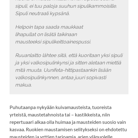
sipuli, ei tuu paloja suuhun sipulikammoisille.
Sipuli neutraali kypsänä.
Helpoin tapa saada maukkaat
lihapullat on lisätä taikinaan
mausteeksi sipulikeittoainespussi.
Ruuanlaitto lähtee siitä, että kuoritaan yksi sipuli
ja yksi valkosipulinkynsi ja sitten aletaan miettiä
mitä muuta. Uunifeta-hittipastaankin lisään
valkosipulinkynnen, antaa juuri sopivasti
makua.
Puhutaanpa nykyään kuivamausteista, tuoreista
yrteistä, maustetahnoista tai – kastikkeista, niin
repertuaari alkaa olla huimaa ja mausteiden suosio vain
kasvaa. Ruokien maustamisen selitykseksi on ehdotettu
mausteiden ja yrttien tarjoamia, arjen yläpuolelle