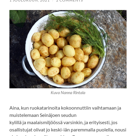
1 JOULUKUUN, 2021
/
2 COMMENTS
Kuva Nanna Rintala
Aina, kun ruokatarinoita kokoonnuttiin vaihtamaan ja
muistelemaan Seinäjoen seudun
kylillä ja maalaismiljöössä varsinkin, ja erityisesti, jos
osallistujat olivat jo keski-iän paremmalla puolella, nousi