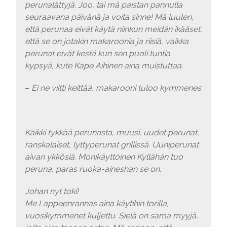
perunalättyjä.
Joo, tai mä paistan pannulla
seuraavana päivänä ja voita sinne!
Mä luulen,
että perunaa eivät käytä niinkun meidän ikääset,
että se on jotakin makaroonia ja riisiä, vaikka
perunat eivät kestä kun sen puoli tuntia
kypsyä, kute Kape Aihinen aina muistuttaa
.
–
Ei ne viitti keittää, makarooni tuloo kymmenes
Kaikki tykkää perunasta, muusi, uudet perunat,
ranskalaiset, lyttyperunat grillissä. Uuniperunat
aivan ykkösiä. Monikäyttöinen
Kyllähän tuo
peruna, paras ruoka-aineshan se on.
Johan nyt toki!
Me Lappeenrannas aina käytihin torilla,
vuosikymmenet kuljettu. Sielä on sama myyjä,