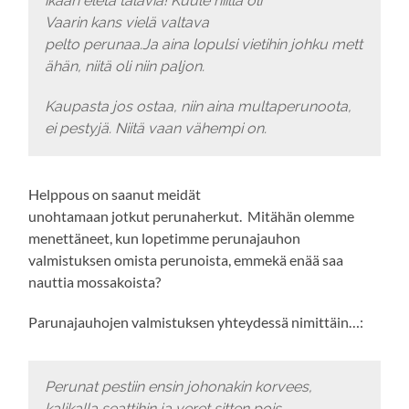
ikään eletä talavia! Kuule niillä oli
Vaarin kans vielä valtava
pelto perunaa.Ja aina lopulsi vietihin johku mett
ähän, niitä oli niin paljon.
Kaupasta jos ostaa, niin aina multaperunoota,
ei pestyjä. Niitä vaan vähempi on.
Helppous on saanut meidät
unohtamaan jotkut perunaherkut. Mitähän olemme
menettäneet, kun lopetimme perunajauhon
valmistuksen omista perunoista, emmekä enää saa
nauttia mossakoista?
Parunajauhojen valmistuksen yhteydessä nimittäin…:
Perunat pestiin ensin johonakin korvees,
kalikalla seattihin ja veret sitten pois