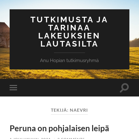
TUTKIMUSTA JA
TARINAA
LAKEUKSIEN
LAUTASILTA
Anu Hopian tutkimusryhmä
Toggle
Toggle
search
mobile
field
menu
TEKIJÄ:
NAEVRI
Peruna on pohjalaisen leipä