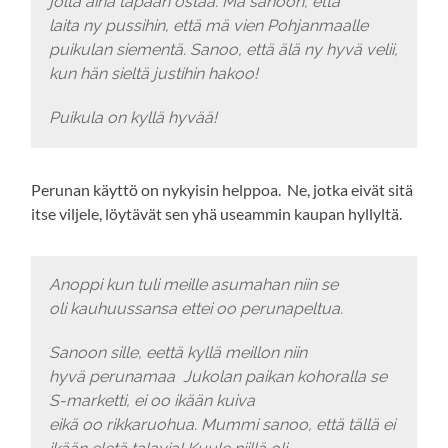
jolta aina tapaan ostaa. Mä sanoon, että
laita ny pussihin, että mä vien Pohjanmaalle
puikulan siementä. Sanoo, että älä ny hyvä velii,
kun hän sieltä justihin hakoo!
Puikula on kyllä hyvää!
Perunan käyttö on nykyisin helppoa. Ne, jotka eivät sitä
itse viljele, löytävät sen yhä useammin kaupan hyllyltä.
Anoppi kun tuli meille asumahan niin se
oli kauhuussansa ettei oo perunapeltua.
Sanoon sille, eettä kyllä meillon niin
hyvä perunamaa Jukolan paikan kohoralla se
S-marketti, ei oo ikään kuiva
eikä oo rikkaruohua. Mummi sanoo, että tällä ei