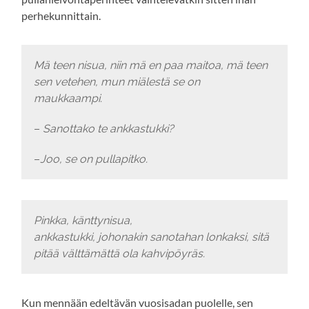
perhekunnittain.
Mä teen nisua, niin mä en paa maitoa, mä teen
sen vetehen, mun miälestä se on
maukkaampi.
–
Sanottako te ankkastukki?
–
Joo, se on pullapitko.
Pinkka, känttynisua,
ankkastukki, johonakin sanotahan lonkaksi, sitä
pitää välttämättä ola kahvipöyräs.
Kun mennään edeltävän vuosisadan puolelle, sen