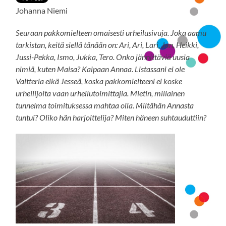
Johanna Niemi
Seuraan pakkomielteen omaisesti urheilusivuja. Joka aamu
tarkistan, keitä siellä tänään on: Ari, Ari, Lari, Jan, Heikki,
Jussi-Pekka, Ismo, Jukka, Tero. Onko jännittäviä uusia
nimiä, kuten Maisa? Kaipaan Annaa. Listassani ei ole
Valtteria eikä Jesseä, koska pakkomielteeni ei koske
urheilijoita vaan urheilutoimittajia. Mietin, millainen
tunnelma toimituksessa mahtaa olla. Miltähän Annasta
tuntui? Oliko hän harjoittelija? Miten häneen suhtauduttiin?