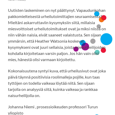
Uutisten laskeminen on nyt päättynyt. Vapaudunkohan
pakkomielteisestä urheilutoimittajien seuraamisesta?
Mieltäni askarruttaviin kysymyksiin siitä, millaisia
miesvoittoiset urheilutoimitukset ovat ja miksi niissä on
niin vähän naisia, eivät saaneet valaistusta. Sen sijaan
ymmärsin, että Heather Watsonia koskevat
kysymykseni ovat juuri sellaisia, joista miesurheilijoiden
kohdalla kirjoitetaan varsin paljon. Jos hän vain olisi
mies, hänestä olisi varmaan kirjoitettu.
Kokonaisuutena syntyi kuva, että urheilusivut ovat joka
päivä täynnä positiivisia roolimalleja pojille, kun taas
tyttöjen on todella vaikeaa löytää niitä. Sen sijaan
tarjolla on analyysiä siitä, kuinka vaikeaa ja rankkaa
naisurheilijolla on.
Johanna Niemi , prosessioikeuden professori Turun
yliopisto