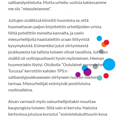
salibandyotteluita. Mutta urheilu-uutisia lukiessamme
me siis ”miesoletamme”.
Juttujen sisällössä kiinnitti huomiota se, että
huomattavan paljon kirjoitettiin urheilijoiden urista.
Niitä pohdittiin monelta kannalta, ja usein
miesurheilijoita haastateltiin uraan liittyvistä
kysymyksistä. Esimerkiksi jutut siirtymisestä
joukkueesta tai tallista toiseen olivat tavallisia. Juttujen
sisältö oli voittopuolisesti hyvin myönteinen. Hieman
huumoriakin löytyi. Otsikolla ”Oululaiset poromiehet
Turussa” kerrottiin kahden TPS:n
salibandyjoukkueeseen siirtyneen nuoren miehen
tarinaa. Miesurheilijat esiintyivät positiivisina
roolimalleina.
Aivan varmasti myös naisurheilijoitakin muuttaa
kaupungista toiseen. Siitä vain ei kerrota. Naisista
kertovissa jutuissa korostui ”voimistelukulttuurin kova