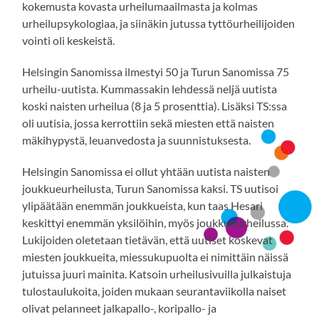
kokemusta kovasta urheilumaailmasta ja kolmas
urheilupsykologiaa, ja siinäkin jutussa tyttöurheilijoiden
vointi oli keskeistä.
Helsingin Sanomissa ilmestyi 50 ja Turun Sanomissa 75
urheilu-uutista. Kummassakin lehdessä neljä uutista
koski naisten urheilua (8 ja 5 prosenttia). Lisäksi TS:ssa
oli uutisia, jossa kerrottiin sekä miesten että naisten
mäkihypystä, leuanvedosta ja suunnistuksesta.
Helsingin Sanomissa ei ollut yhtään uutista naisten
joukkueurheilusta, Turun Sanomissa kaksi. TS uutisoi
ylipäätään enemmän joukkueista, kun taas Hesari
keskittyi enemmän yksilöihin, myös joukkueurheilussa.
Lukijoiden oletetaan tietävän, että uutiset koskevat
miesten joukkueita, miessukupuolta ei nimittäin näissä
jutuissa juuri mainita. Katsoin urheilusivuilla julkaistuja
tulostaulukoita, joiden mukaan seurantaviikolla naiset
olivat pelanneet jalkapallo-, koripallo- ja