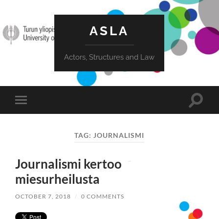
ASLA
Actors, Structures and Law
Toggle
Toggle
search
mobile
field
menu
TAG:
JOURNALISMI
Journalismi kertoo
miesurheilusta
OCTOBER 7, 2018
/
0 COMMENTS