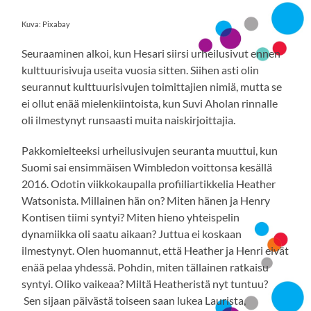
Kuva: Pixabay
Seuraaminen alkoi, kun Hesari siirsi urheilusivut ennen
kulttuurisivuja useita vuosia sitten. Siihen asti olin
seurannut kulttuurisivujen toimittajien nimiä, mutta se
ei ollut enää mielenkiintoista, kun Suvi Aholan rinnalle
oli ilmestynyt runsaasti muita naiskirjoittajia.
Pakkomielteeksi urheilusivujen seuranta muuttui, kun
Suomi sai ensimmäisen Wimbledon voittonsa kesällä
2016. Odotin viikkokaupalla profiiliartikkelia Heather
Watsonista. Millainen hän on? Miten hänen ja Henry
Kontisen tiimi syntyi? Miten hieno yhteispelin
dynamiikka oli saatu aikaan? Juttua ei koskaan
ilmestynyt. Olen huomannut, että Heather ja Henri eivät
enää pelaa yhdessä. Pohdin, miten tällainen ratkaisu
syntyi. Oliko vaikeaa? Miltä Heatheristä nyt tuntuu?
Sen sijaan päivästä toiseen saan lukea Laurista,