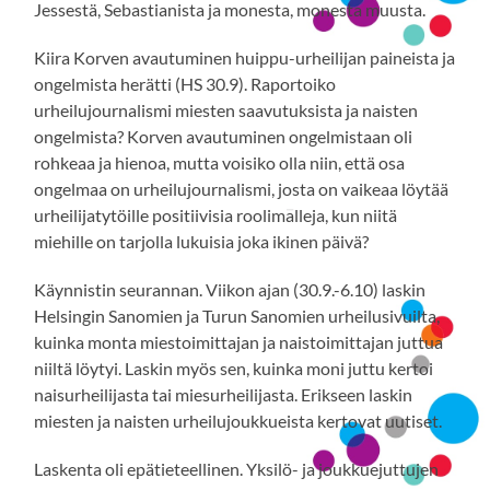
Jessestä, Sebastianista ja monesta, monesta muusta.
Kiira Korven avautuminen huippu-urheilijan paineista ja
ongelmista herätti (HS 30.9). Raportoiko
urheilujournalismi miesten saavutuksista ja naisten
ongelmista? Korven avautuminen ongelmistaan oli
rohkeaa ja hienoa, mutta voisiko olla niin, että osa
ongelmaa on urheilujournalismi, josta on vaikeaa löytää
urheilijatytöille positiivisia roolimalleja, kun niitä
miehille on tarjolla lukuisia joka ikinen päivä?
Käynnistin seurannan. Viikon ajan (30.9.-6.10) laskin
Helsingin Sanomien ja Turun Sanomien urheilusivuilta,
kuinka monta miestoimittajan ja naistoimittajan juttua
niiltä löytyi. Laskin myös sen, kuinka moni juttu kertoi
naisurheilijasta tai miesurheilijasta. Erikseen laskin
miesten ja naisten urheilujoukkueista kertovat uutiset.
Laskenta oli epätieteellinen. Yksilö- ja joukkuejuttujen