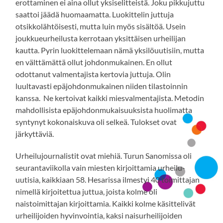
erottaminen ei aina ollut yksiselitteistä. Joku pikkujuttu
saattoi jäädä huomaamatta. Luokittelin juttuja
otsikkolähtöisesti, mutta luin myös sisältöä. Usein
joukkueurheilusta kerrotaan yksittäisen urheilijan
kautta. Pyrin luokittelemaan nämä yksilöuutisiin, mutta
en välttämättä ollut johdonmukainen. En ollut
odottanut valmentajista kertovia juttuja. Olin
luultavasti epäjohdonmukainen niiden tilastoinnin
kanssa. Ne kertoivat kaikki miesvalmentajista. Metodin
mahdollisista epäjohdonmukaisuuksista huolimatta
syntynyt kokonaiskuva oli selkeä. Tulokset ovat
järkyttäviä.
Urheilujournalistit ovat miehiä. Turun Sanomissa oli
seurantaviikolla vain miesten kirjoittamia urheilu-
uutisia, kaikkiaan 58. Hesarissa ilmestyi 40 toimittajan
nimellä kirjoitettua juttua, joista kolme oli
naistoimittajan kirjoittamia. Kaikki kolme käsittelivät
urheilijoiden hyvinvointia, kaksi naisurheilijoiden