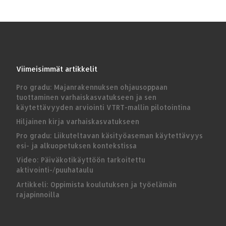
Viimeisimmät artikkelit
Pro gradu: Majanrakennuksen ohjausoppaan
tuottaminen varhaiskasvatukseen ja sen
käytettävyyden arviointi VTRT-mallin pilotointina
Hiljainen kirja varhaiskasvatukseen
Pro gradu: Liikuteltavan käsityöaseman käytettävyys
esi- ja alkuopetuksen kontekstissa
Video: Päiväkotikäyttöön tarkoitettu
aktivointi-/puuhataulu
Artikkeli: Oppimista koulutuksen ja työelämän
rajapinnoilla