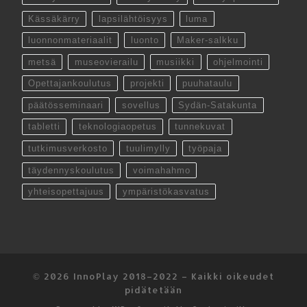
Kässäkärry
lapsilähtöisyys
luma
luonnonmateriaalit
luonto
Maker-salkku
metsä
museovierailu
musiikki
ohjelmointi
Opettajankoulutus
projekti
puuhataulu
päätösseminaari
sovellus
Sydän-Satakunta
tabletti
teknologiaopetus
tunnekuvat
tutkimusverkosto
tuulimylly
työpaja
täydennyskoulutus
voimahahmo
yhteisopettajuus
ympäristökasvatus
© 2026
InnoPlay 2018–2022
– Kaikki oikeudet
pidätetään