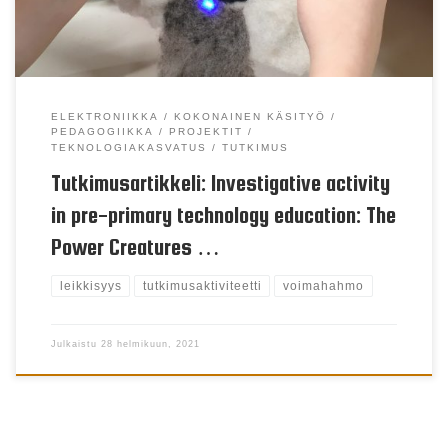
pre-primary students (aged […]
ELEKTRONIIKKA
KOKONAINEN KÄSITYÖ
PEDAGOGIIKKA
PROJEKTIT
TEKNOLOGIAKASVATUS
TUTKIMUS
Tutkimusartikkeli: Investigative activity
in pre-primary technology education: The
Power Creatures …
leikkisyys
tutkimusaktiviteetti
voimahahmo
Julkaistu
28 helmikuun, 2021