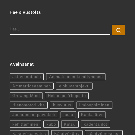
Hae sivustolta
HAE
Hae 
Avainsanat
aktivointitaulu
Ammatillinen kehittyminen
Ammattiosaaminen
elokuvaprojekti
Growing Mind
Helsingin Yliopisto
Hienomotoriikka
huovutus
ilmiöoppiminen
Joenrannan päiväkoti
joulu
Kaukajärvi
kehittäminen
kubo
Kutsu
kädentaidot
Käsityökasvatus
Käsityökärry
käsityöprosessi