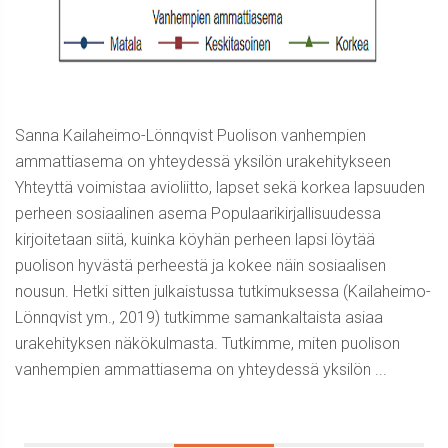
Sanna Kailaheimo-Lönnqvist Puolison vanhempien
ammattiasema on yhteydessä yksilön urakehitykseen
Yhteyttä voimistaa avioliitto, lapset sekä korkea lapsuuden
perheen sosiaalinen asema Populaarikirjallisuudessa
kirjoitetaan siitä, kuinka köyhän perheen lapsi löytää
puolison hyvästä perheestä ja kokee näin sosiaalisen
nousun. Hetki sitten julkaistussa tutkimuksessa (Kailaheimo-
Lönnqvist ym., 2019) tutkimme samankaltaista asiaa
urakehityksen näkökulmasta. Tutkimme, miten puolison
vanhempien ammattiasema on yhteydessä yksilön ...