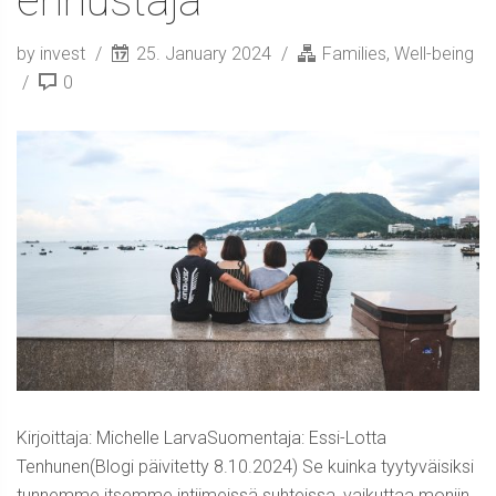
ennustaja
by invest
25. January 2024
Families
,
Well-being
0
Kirjoittaja: Michelle LarvaSuomentaja: Essi-Lotta
Tenhunen(Blogi päivitetty 8.10.2024) Se kuinka tyytyväisiksi
tunnemme itsemme intiimeissä suhteissa, vaikuttaa moniin