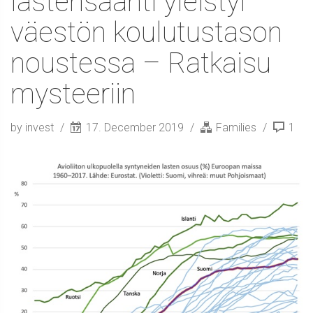
lastensaanti yleistyi
väestön koulutustason
noustessa – Ratkaisu
mysteeriin
by invest
17. December 2019
Families
1