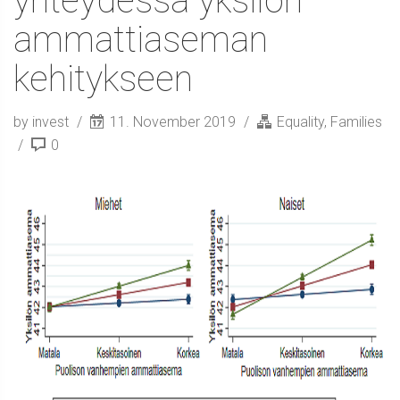
yhteydessä yksilön
ammattiaseman
kehitykseen
by invest
11. November 2019
Equality
,
Families
0