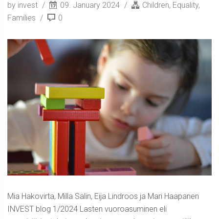
by invest
09. January 2024
Children
,
Equality
,
Families
0
Mia Hakovirta, Milla Salin, Eija Lindroos ja Mari Haapanen
INVEST blog 1/2024 Lasten vuoroasuminen eli