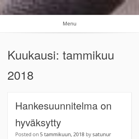
Skip
to
content
Menu
Kuukausi:
tammikuu
2018
Hankesuunnitelma on
hyväksytty
Posted on
5 tammikuun, 2018
by
satunur