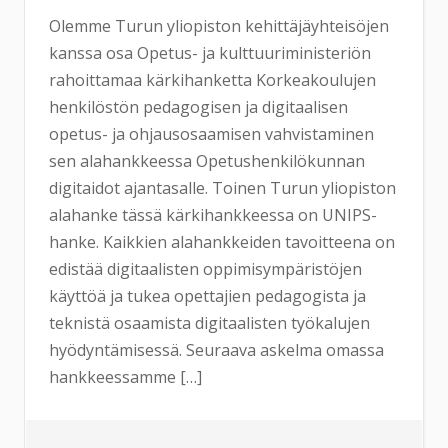
Olemme Turun yliopiston kehittäjäyhteisöjen
kanssa osa Opetus- ja kulttuuriministeriön
rahoittamaa kärkihanketta Korkeakoulujen
henkilöstön pedagogisen ja digitaalisen
opetus- ja ohjausosaamisen vahvistaminen
sen alahankkeessa Opetushenkilökunnan
digitaidot ajantasalle. Toinen Turun yliopiston
alahanke tässä kärkihankkeessa on UNIPS-
hanke. Kaikkien alahankkeiden tavoitteena on
edistää digitaalisten oppimisympäristöjen
käyttöä ja tukea opettajien pedagogista ja
teknistä osaamista digitaalisten työkalujen
hyödyntämisessä. Seuraava askelma omassa
hankkeessamme […]