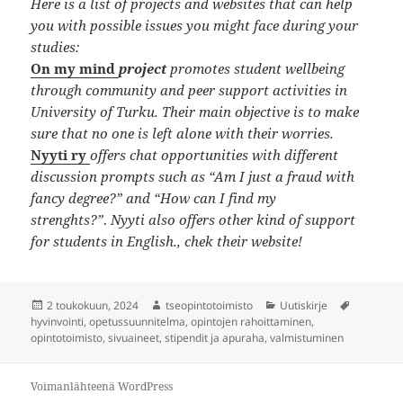
Here is a list of projects and websites that can help
you with possible issues you might face during your
studies:
On my mind
project
promotes student wellbeing
through community and peer support activities in
University of Turku. Their main objective is to make
sure that no one is left alone with their worries.
Nyyti ry
offers chat opportunities with different
discussion prompts such as “Am I just a fraud with
fancy degree?” and “How can I find my
strenghts?”
.
Nyyti also offers other kind of support
for students in English., chek their website!
Julkaistu
Kirjoittaja
Kategoriat
Avainsan
2 toukokuun, 2024
tseopintotoimisto
Uutiskirje
hyvinvointi
,
opetussuunnitelma
,
opintojen rahoittaminen
,
opintotoimisto
,
sivuaineet
,
stipendit ja apuraha
,
valmistuminen
Voimanlähteenä WordPress