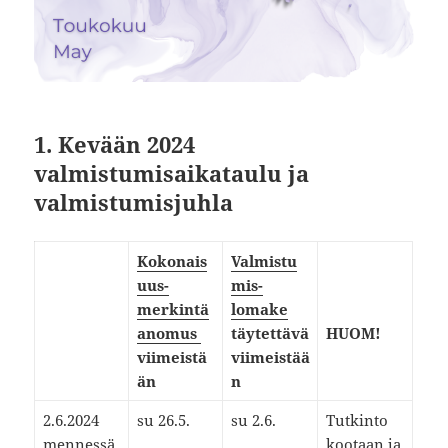
1. Kevään 2024
valmistumisaikataulu ja
valmistumisjuhla
Kokonais
Valmistu
uus-
mis-
merkintä
lomake
anomus
täytettävä
HUOM!
viimeistä
viimeistää
än
n
2.6.2024
su 26.5.
su 2.6.
Tutkinto
mennessä
kootaan ja