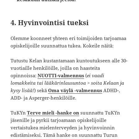
4. Hyvinvointisi tueksi
Olemme koonneet yhteen eri toimijoiden tarjoamaa
opiskelijoille suunnattua tukea. Kokeile näitä:
Tutustu Kelan kustantamaan kuntoutukseen alle 30-
vuotiaille henkilöille, joilla on haasteita
opinnoissa:
NUOTTI-valmennus
(
ei vaadi
lomakkeita tai lääkärinlausuntoa > soita Kelaan ja
kysy lisää!
) sekä
Oma väylä -valmennus
ADHD-,
ADD- ja Asperger-henkilöille.
TuKYn
Terve mieli -hanke on
suunnattu TuKYn
jäsenille ja pyrkii tarjoamaan opiskelijoille
vertaistukea mielenterveyden ja hyvinvoinnin
edistämiseksi. Tämä hanke on suunnattu Turun