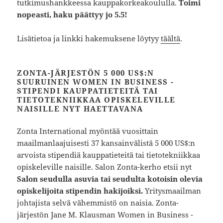
tutkimushankkeessa kauppakorkeakoululla.
Toimi
nopeasti, haku päättyy jo 5.5!
Lisätietoa ja linkki hakemuksene löytyy
täältä
.
ZONTA-JÄRJESTÖN 5 000 US$:N
SUURUINEN WOMEN IN BUSINESS -
STIPENDI KAUPPATIETEITÄ TAI
TIETOTEKNIIKKAA OPISKELEVILLE
NAISILLE NYT HAETTAVANA
Zonta International myöntää vuosittain
maailmanlaajuisesti 37 kansainvälistä 5 000 US$:n
arvoista stipendiä kauppatieteitä tai tietotekniikkaa
opiskeleville naisille. Salon Zonta-kerho etsii nyt
Salon seudulla asuvia tai seudulta kotoisin olevia
opiskelijoita stipendin hakijoiksi.
Yritysmaailman
johtajista selvä vähemmistö on naisia. Zonta-
järjestön Jane M. Klausman Women in Business -