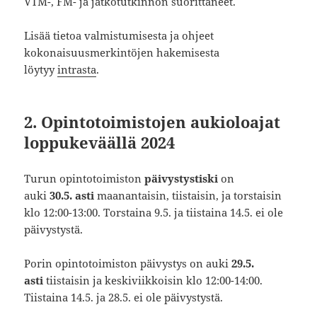
VTM-, FM- ja jatkotutkinnon suorittaneet.
Lisää tietoa valmistumisesta ja ohjeet
kokonaisuusmerkintöjen hakemisesta
löytyy
intrasta
.
2. Opintotoimistojen aukioloajat
loppukeväällä 2024
Turun opintotoimiston
päivystystiski
on
auki
30.5.
asti
maanantaisin, tiistaisin, ja torstaisin
klo 12:00-13:00. Torstaina 9.5. ja tiistaina 14.5. ei ole
päivystystä.
Porin opintotoimiston päivystys on auki
29.5.
asti
tiistaisin ja keskiviikkoisin klo 12:00-14:00.
Tiistaina 14.5. ja 28.5. ei ole päivystystä.