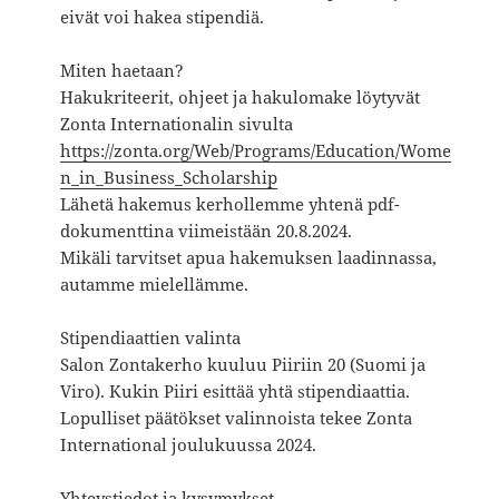
eivät voi hakea stipendiä.
Miten haetaan?
Hakukriteerit, ohjeet ja hakulomake löytyvät
Zonta Internationalin sivulta
https://zonta.org/Web/Programs/Education/Wome
n_in_Business_Scholarship
Lähetä hakemus kerhollemme yhtenä pdf-
dokumenttina viimeistään 20.8.2024.
Mikäli tarvitset apua hakemuksen laadinnassa,
autamme mielellämme.
Stipendiaattien valinta
Salon Zontakerho kuuluu Piiriin 20 (Suomi ja
Viro). Kukin Piiri esittää yhtä stipendiaattia.
Lopulliset päätökset valinnoista tekee Zonta
International joulukuussa 2024.
Yhteystiedot ja kysymykset