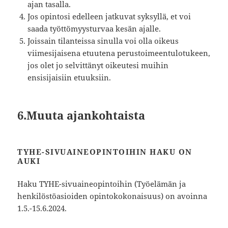
ajan tasalla.⁣
⁣Jos opintosi edelleen jatkuvat syksyllä, et voi
saada työttömyysturvaa kesän ajalle. ⁣
⁣Joissain tilanteissa sinulla voi olla oikeus
viimesijaisena etuutena perustoimeentulotukeen,
jos olet jo selvittänyt oikeutesi muihin
ensisijaisiin etuuksiin. ⁣
6.Muuta ajankohtaista
TYHE-SIVUAINEOPINTOIHIN HAKU ON
AUKI
Haku TYHE-sivuaineopintoihin (Työelämän ja
henkilöstöasioiden opintokokonaisuus) on avoinna
1.5.-15.6.2024.