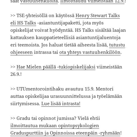
saat
vastuuhenkilöltä
.
Ilmoittaudu viimeistään 12.9.
!
>> TSE-yhteisöllä on käytössä
Henry Stewart Talks
eli HS Talks
-asiantuntijapaketti, jota myös
opiskelijat voivat hyödyntää. HS Talks sisältää laajan
kattauksen kauppatieteellisiä asiantuntijaluentoja
eri teemoista. Jos haluat tietää aiheesta lisää,
tutustu
ohjeeseen
intrassa tai
ota yhteys vastuuhenkilöön
.
>>
Hae Mielen päällä -tukiopiskelijaksi
viimeistään
26.9.!
>> UTUmentorointihaku avautuu 15.9. Mentori
auttaa opiskelijaa urasuunnittelussa ja työelämään
siirtymisessa.
Lue lisää intrasta!
>> Gradu tai opinnot jumissa? Vielä ehtii
ilmoittautua mukaan opintopsykologien
Graduspurttiin ja Opinnoissa eteenpäin -ryhmään
!