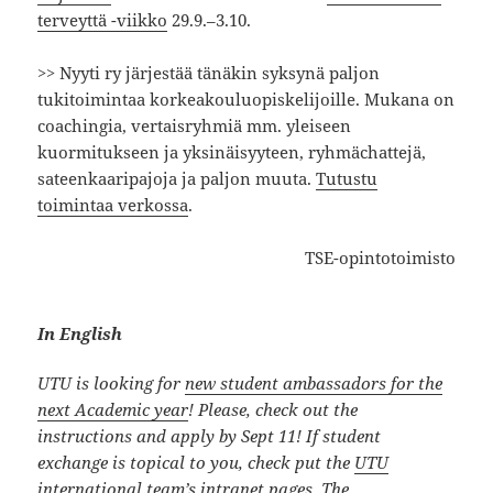
terveyttä -viikko
29.9.–3.10.
>> Nyyti ry järjestää tänäkin syksynä paljon
tukitoimintaa korkeakouluopiskelijoille. Mukana on
coachingia, vertaisryhmiä mm. yleiseen
kuormitukseen ja yksinäisyyteen, ryhmächattejä,
sateenkaaripajoja ja paljon muuta.
Tutustu
toimintaa verkossa
.
TSE-opintotoimisto
In English
UTU is looking for
new student ambassadors for the
next Academic year
! Please, check out the
instructions and apply by Sept 11! If student
exchange is topical to you, check put the
UTU
international team’s intranet pages.
The