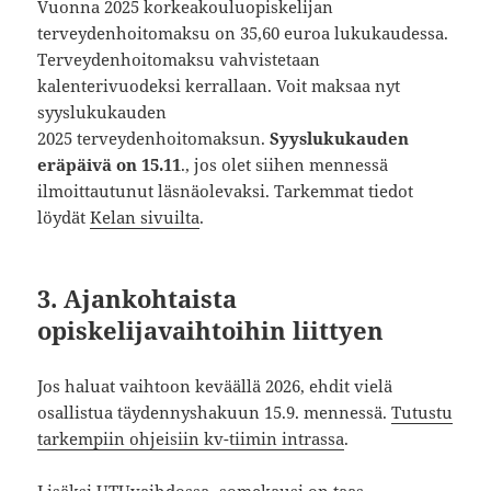
Vuonna 2025 korkeakouluopiskelijan
terveydenhoitomaksu on 35,60 euroa lukukaudessa.
Terveydenhoitomaksu vahvistetaan
kalenterivuodeksi kerrallaan. Voit maksaa nyt
syyslukukauden
2025 terveydenhoitomaksun.
Syyslukukauden
eräpäivä on 15.11
., jos olet siihen mennessä
ilmoittautunut läsnäolevaksi. Tarkemmat tiedot
löydät
Kelan sivuilta
.
3. Ajankohtaista
opiskelijavaihtoihin liittyen
Jos haluat vaihtoon keväällä 2026, ehdit vielä
osallistua täydennyshakuun 15.9. mennessä.
Tutustu
tarkempiin ohjeisiin kv-tiimin intrassa
.
Lisäksi
UTUvaihdossa
-somekausi on taas