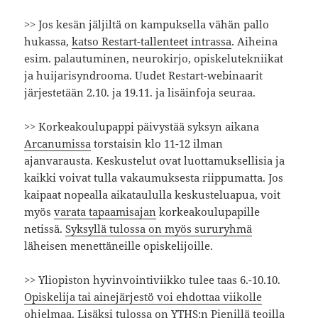
>> Jos kesän jäljiltä on kampuksella vähän pallo
hukassa,
katso Restart-tallenteet intrassa
. Aiheina
esim. palautuminen, neurokirjo, opiskelutekniikat
ja huijarisyndrooma. Uudet Restart-webinaarit
järjestetään 2.10. ja 19.11. ja lisäinfoja seuraa.
>> Korkeakoulupappi päivystää syksyn aikana
Arcanumissa
torstaisin klo 11-12 ilman
ajanvarausta. Keskustelut ovat luottamuksellisia ja
kaikki voivat tulla vakaumuksesta riippumatta. Jos
kaipaat nopealla aikataululla keskusteluapua, voit
myös
varata tapaamisajan
korkeakoulupapille
netissä.
Syksyllä tulossa on myös sururyhmä
läheisen menettäneille opiskelijoille.
>> Yliopiston hyvinvointiviikko tulee taas 6.-10.10.
Opiskelija tai ainejärjestö voi ehdottaa viikolle
ohjelmaa
. Lisäksi tulossa on YTHS:n
Pienillä teoilla