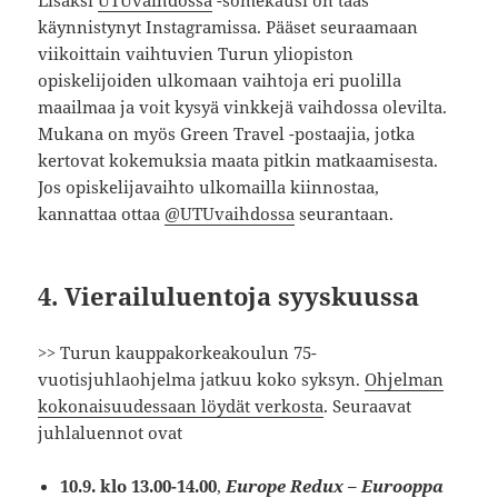
käynnistynyt Instagramissa. Pääset seuraamaan
viikoittain vaihtuvien Turun yliopiston
opiskelijoiden ulkomaan vaihtoja eri puolilla
maailmaa ja voit kysyä vinkkejä vaihdossa olevilta.
Mukana on myös Green Travel -postaajia, jotka
kertovat kokemuksia maata pitkin matkaamisesta.
Jos opiskelijavaihto ulkomailla kiinnostaa,
kannattaa ottaa
@UTUvaihdossa
seurantaan.
4. Vierailuluentoja syyskuussa
>> Turun kauppakorkeakoulun 75-
vuotisjuhlaohjelma jatkuu koko syksyn.
Ohjelman
kokonaisuudessaan löydät verkosta
. Seuraavat
juhlaluennot ovat
10.9. klo 13.00-14.00
,
Europe Redux – Eurooppa