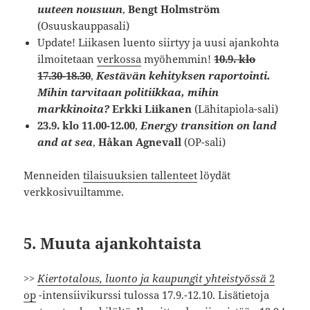
uuteen nousuun
,
Bengt Holmström
(Osuuskauppasali)
Update! Liikasen luento siirtyy ja uusi ajankohta
ilmoitetaan
verkossa
myöhemmin!
10.9. klo
17.30-18.30
,
Kestävän kehityksen raportointi.
Mihin tarvitaan politiikkaa, mihin
markkinoita?
Erkki Liikanen
(Lähitapiola-sali)
23.9. klo 11.00-12.00
,
Energy transition on land
and at sea
,
Håkan Agnevall
(OP-sali)
Menneiden
tilaisuuksien tallenteet
löydät
verkkosivuiltamme.
5. Muuta ajankohtaista
>>
Kiertotalous, luonto ja kaupungit yhteistyössä
2
op
-intensiivikurssi tulossa 17.9.-12.10. Lisätietoja