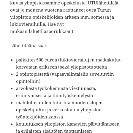
kuvaa yliopistossamme opiskelusta. UTUlähettiläät
ovat jo monena vuotena raottaneet ovea Turun
yliopiston opiskelijoiden arkeen mm. somessa ja
lukiovierailuilla. Hae nyt
mukaan lähettiläsporukkaan!
Lähettiläänä saat:
palkkion 500 euroa (lukiovierailujen matkakulut
korvataan erikseen) sekä yliopistotuotteita
2 opintopistettä (vapaavalintaisiin soveltuviin
opintoihin)
arvokasta työkokemusta viestinnästä,
esiintymisestä ja tiimityöskentelystä
mahdollisuuden tutustua muiden alojen
opiskelijoihin ja verkostoitua yliopiston
työntekijöiden kanssa
koulutuksen yliopiston kanavien päivittämiseen
ja erilaisten sisältöjen tuottamiseen