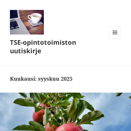
TSE-opintotoimiston
VALIKKO
JA
uutiskirje
VIMPAIMET
Kuukausi:
syyskuu 2025