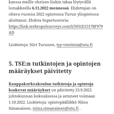
kanssa meille oheisen linkin takaa löytyvällä
lomakkeella
6.11.2022
mennessä
. Ehdottajan on
oltava vuonna 2022 opintonsa Turun yliopistossa
aloittanut. Ehdota Supertuutoria:
https://link.webropolsurveys.com/S/5931E15178F979
AD
Lisätietoja: Siiri Turunen,
tyy-viestinta@utu.fi
5. TSE:n tutkintojen ja opintojen
määräykset päivitetty
Kauppakorkeakoulun tutkintoja ja opintoja
koskevat määräykset
on päivitetty 23.9.2022
johtokunnan kokouksessa ja astuneet voimaan
1.10.2022. Lisätietoja: opintopäällikkö Niina
Simanainen,
niina.simanainen@utu.fi
.