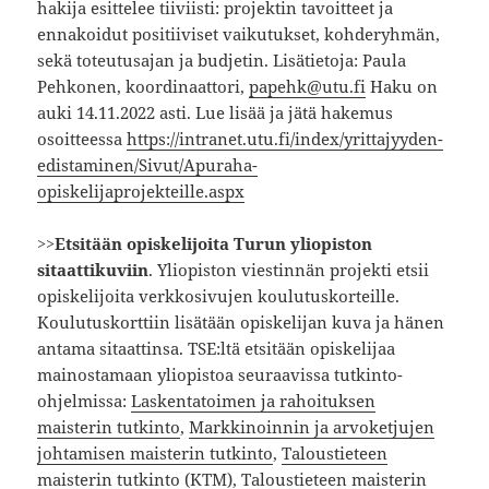
hakija esittelee tiiviisti: projektin tavoitteet ja
ennakoidut positiiviset vaikutukset, kohderyhmän,
sekä toteutusajan ja budjetin. Lisätietoja: Paula
Pehkonen, koordinaattori,
papehk@utu.fi
Haku on
auki 14.11.2022 asti. Lue lisää ja jätä hakemus
osoitteessa
https://intranet.utu.fi/index/yrittajyyden-
edistaminen/Sivut/Apuraha-
opiskelijaprojekteille.aspx
>>
Etsitään opiskelijoita Turun yliopiston
sitaattikuviin
. Yliopiston viestinnän projekti etsii
opiskelijoita verkkosivujen koulutuskorteille.
Koulutuskorttiin lisätään opiskelijan kuva ja hänen
antama sitaattinsa. TSE:ltä etsitään opiskelijaa
mainostamaan yliopistoa seuraavissa tutkinto-
ohjelmissa:
Laskentatoimen ja rahoituksen
maisterin tutkinto
,
Markkinoinnin ja arvoketjujen
johtamisen maisterin tutkinto
,
Taloustieteen
maisterin tutkinto (KTM)
,
Taloustieteen maisterin