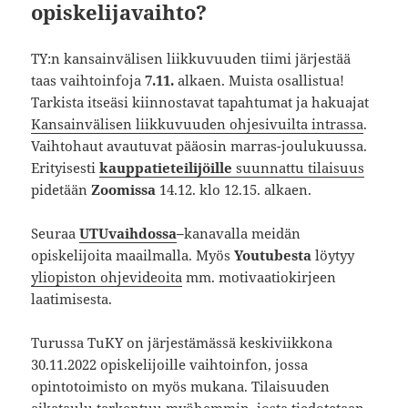
opiskelijavaihto?
TY:n kansainvälisen liikkuvuuden tiimi järjestää
taas vaihtoinfoja
7.11.
alkaen. Muista osallistua!
Tarkista itseäsi kiinnostavat tapahtumat ja hakuajat
Kansainvälisen liikkuvuuden ohjesivuilta intrassa
.
Vaihtohaut avautuvat pääosin marras-joulukuussa.
Erityisesti
kauppatieteilijöille
suunnattu tilaisuus
pidetään
Zoomissa
14.12. klo 12.15. alkaen.
Seuraa
UTUvaihdossa
–
kanavalla meidän
opiskelijoita maailmalla. Myös
Youtubesta
löytyy
yliopiston ohjevideoita
mm. motivaatiokirjeen
laatimisesta.
Turussa TuKY on järjestämässä keskiviikkona
30.11.2022 opiskelijoille vaihtoinfon, jossa
opintotoimisto on myös mukana. Tilaisuuden
aikataulu tarkentuu myöhemmin, josta tiedotetaan