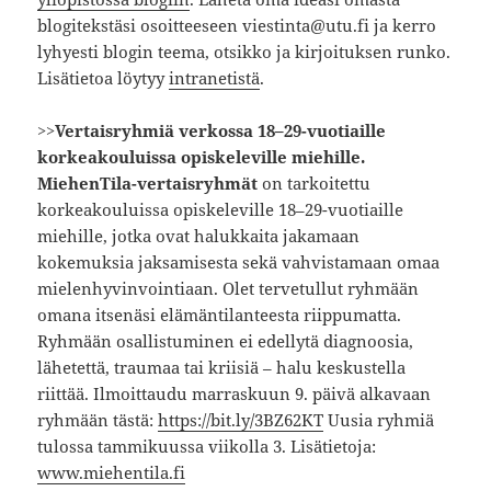
blogitekstäsi osoitteeseen viestinta@utu.fi ja kerro
lyhyesti blogin teema, otsikko ja kirjoituksen runko.
Lisätietoa löytyy
intranetistä
.
>>
Vertaisryhmiä verkossa 18–29-vuotiaille
korkeakouluissa opiskeleville miehille.
MiehenTila-vertaisryhmät
on tarkoitettu
korkeakouluissa opiskeleville 18–29-vuotiaille
miehille, jotka ovat halukkaita jakamaan
kokemuksia jaksamisesta sekä vahvistamaan omaa
mielenhyvinvointiaan. Olet tervetullut ryhmään
omana itsenäsi elämäntilanteesta riippumatta.
Ryhmään osallistuminen ei edellytä diagnoosia,
lähetettä, traumaa tai kriisiä – halu keskustella
riittää. Ilmoittaudu marraskuun 9. päivä alkavaan
ryhmään tästä:
https://bit.ly/3BZ62KT
Uusia ryhmiä
tulossa tammikuussa viikolla 3. Lisätietoja:
www.miehentila.fi