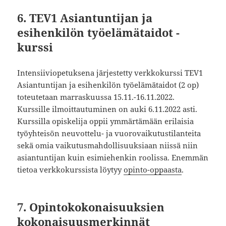
6. TEV1 Asiantuntijan ja
esihenkilön työelämätaidot -
kurssi
Intensiiviopetuksena järjestetty verkkokurssi TEV1
Asiantuntijan ja esihenkilön työelämätaidot (2 op)
toteutetaan marraskuussa 15.11.-16.11.2022.
Kurssille ilmoittautuminen on auki 6.11.2022 asti.
Kurssilla opiskelija oppii ymmärtämään erilaisia
työyhteisön neuvottelu- ja vuorovaikutustilanteita
sekä omia vaikutusmahdollisuuksiaan niissä niin
asiantuntijan kuin esimiehenkin roolissa. Enemmän
tietoa verkkokurssista löytyy
opinto-oppaasta
.
7.
Opintokokonaisuuksien
kokonaisuusmerkinnä
t