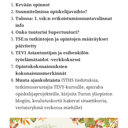
Kevään opinnot
Suunnitelmissa opiskelijavaihto?
Tulossa: 1. vsk:n erikoistumissuuntavalinnat
info
Onko tuutorisi Supertuutori?
TSE:n tutkintojen ja opintojen määräykset
päivitetty
TEV1 Asiantuntijan ja esihenkilön
työelämätaidot -verkkokurssi
Opintokokonaisuuksien
kokonaisuusmerkinnät
Muuta ajankohtaista
(YTHS tiedotuksia,
tutkimusavustajia TEVY-kurssille, apuraha
opiskelijaprojekteille, kirjoita Turun yliopiston
blogiin, koulutuskortit hakevat sitaattikuvia,
vertaisryhmä verkossa miehille)