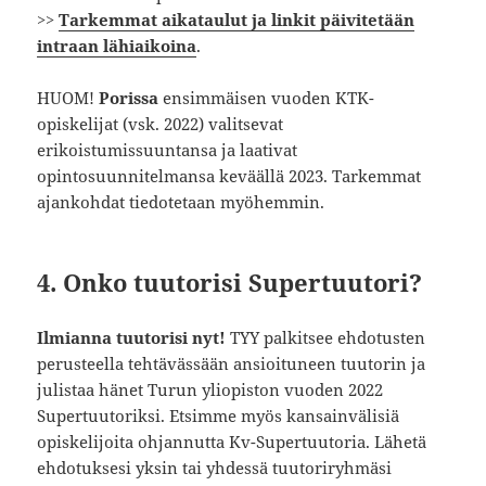
>>
Tarkemmat aikataulut ja linkit
päivitetään
intraan lähiaikoina
.
HUOM!
Porissa
ensimmäisen vuoden KTK-
opiskelijat (vsk. 2022) valitsevat
erikoistumissuuntansa ja laativat
opintosuunnitelmansa keväällä 2023. Tarkemmat
ajankohdat tiedotetaan myöhemmin.
4. Onko tuutorisi Supertuutori?
Ilmianna tuutorisi nyt!
TYY palkitsee ehdotusten
perusteella tehtävässään ansioituneen tuutorin ja
julistaa hänet Turun yliopiston vuoden 2022
Supertuutoriksi. Etsimme myös kansainvälisiä
opiskelijoita ohjannutta Kv-Supertuutoria. Lähetä
ehdotuksesi yksin tai yhdessä tuutoriryhmäsi