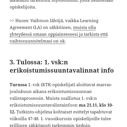
opiskelijoita.
>> Huom: Vaihtoon lähtijä, vaikka Learning
Agreement (LA) on sähköinen,
muista olla
yhteydessä omaan oppiaineeseesi ja tarkista että
vaihtosuunnitelmasi on ok
.
3. Tulossa: 1. vsk:n
erikoistumissuuntavalinnat info
Turussa
1. vsk (KTK-opiskelijat) aloittavat marras-
joulukuun aikana erikoistumissuunnan
valintaprosessin. Muista osallistua 1. vsk:n
erikoistumissuuntavalintainfoon
ma 21.11. klo 10-
12.
Tutkinto-ohjelma kohtaiset esittelyt tapahtuvat
viikoilla 47-48. 1. vuosikurssin opiskelijoille tulee
erillinen sähköposti tarkemmin tiedoin.