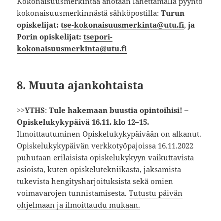
Kokonaisuusmerkintää anotaan lähettämällä pyyntö
kokonaisuusmerkinnästä sähköpostilla:
Turun
opiskelijat:
tse-kokonaisuusmerkinta@utu.fi
,
ja
Porin opiskelijat:
tsepori-
kokonaisuusmerkinta@utu.fi
8. Muuta ajankohtaista
>>
YTHS
:
Tule hakemaan buustia opintoihisi! –
Opiskelukykypäivä 16.11. klo 12–15.
Ilmoittautuminen Opiskelukykypäivään on alkanut.
Opiskelukykypäivän verkkotyöpajoissa 16.11.2022
puhutaan erilaisista opiskelukykyyn vaikuttavista
asioista, kuten opiskelutekniikasta, jaksamista
tukevista hengitysharjoituksista sekä omien
voimavarojen tunnistamisesta.
Tutustu päivän
ohjelmaan ja ilmoittaudu mukaan.