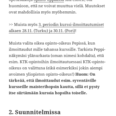
huomioon, että ne voivat muuttua vielä. Muutokset
ovat mahdollisia myös myöhemmin.
>> Muista myös
3. periodin kurssi-ilmoittautumiset
alkaen 28.11. (Turku) ja 30.11. (Pori)
!
Muista valita oikea opinto-oikeus Pepissä, kun
ilmoittaudut mille tahansa kurssille. Tarkista Peppi-
näkymäsi ylänurkasta (oman nimesi kohdalta), että
esim. KTK-opintoihin ilmoittautuessasi KTK-opinto-
oikeus on valittuna (eikä esimerkiksi jokin aiempi
avoimen yliopiston opinto-oikeus!)
Huom: On
tärkeää, että ilmoittaudut esim. syventäville
kursseille maisterihopsin kautta, sillä et pysty
itse siirtämään kurssia hopsilta toiselle.
2. Suunnitelmissa