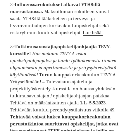
>>
Influenssarokotukset alkavat YTHS:llä
marraskuussa.
Maksuttoman rokotteen voivat
saada YTHS:ltä lääketieteen ja terveys- ja
hyvinvointialojen korkeakouluopiskelijat sekä
riskiryhmiin kuuluvat opiskelijat.
Lue lisää.
>>
Tutkimusavustajia/opiskelijaohjaajia TEVY-
kurssille!
Hae mukaan TEVY A-osan
opiskelijaohjaajaksi ja hanki työkokemusta tiimien
ohjaamisesta ja opettamisesta ja yritysyhteistyöstä
käytännössä!
Turun kauppakorkeakoulun TEVY A
Yrityselämään! – Tulevaisuusajattelu ja
projektityöskentely -kurssilla on haussa yhdeksän
tutkimusavustajan / opiskelijaohjaajan paikkaa.
Tehtävä on määräaikainen ajalla
1.1.–5.5.2023
.
Tehtävään kuuluu perehdytystilaisuus viikolla 49.
Tehtävää voivat hakea kauppakorkeakoulun
perustutkintoa suorittavat opiskelijat, jotka ovat
itse suorittaneet TEVY-opintojakson ja joilla on