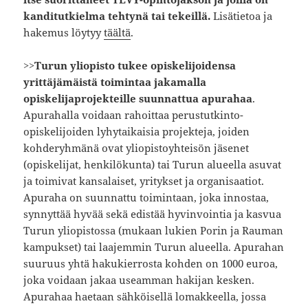
kanditutkielma tehtynä tai tekeillä.
Lisätietoa ja
hakemus löytyy
täältä
.
>>
Turun yliopisto tukee opiskelijoidensa
yrittäjämäistä toimintaa jakamalla
opiskelijaprojekteille suunnattua apurahaa
.
Apurahalla voidaan rahoittaa perustutkinto-
opiskelijoiden lyhytaikaisia projekteja, joiden
kohderyhmänä ovat yliopistoyhteisön jäsenet
(opiskelijat, henkilökunta) tai Turun alueella asuvat
ja toimivat kansalaiset, yritykset ja organisaatiot.
Apuraha on suunnattu toimintaan, joka innostaa,
synnyttää hyvää sekä edistää hyvinvointia ja kasvua
Turun yliopistossa (mukaan lukien Porin ja Rauman
kampukset) tai laajemmin Turun alueella. Apurahan
suuruus yhtä hakukierrosta kohden on 1000 euroa,
joka voidaan jakaa useamman hakijan kesken.
Apurahaa haetaan sähköisellä lomakkeella, jossa