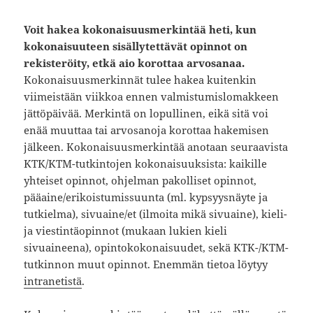
Voit hakea kokonaisuusmerkintää heti, kun
kokonaisuuteen sisällytettävät opinnot on
rekisteröity, etkä aio korottaa arvosanaa.
Kokonaisuusmerkinnät tulee hakea kuitenkin
viimeistään viikkoa ennen valmistumislomakkeen
jättöpäivää. Merkintä on lopullinen, eikä sitä voi
enää muuttaa tai arvosanoja korottaa hakemisen
jälkeen. Kokonaisuusmerkintää anotaan seuraavista
KTK/KTM-tutkintojen kokonaisuuksista: kaikille
yhteiset opinnot, ohjelman pakolliset opinnot,
pääaine/erikoistumissuunta (ml. kypsyysnäyte ja
tutkielma), sivuaine/et (ilmoita mikä sivuaine)​, kieli-
ja viestintäopinnot (mukaan lukien kieli
sivuaineena), opintokokonaisuudet, sekä KTK-/KTM-
tutkinnon muut opinnot. Enemmän tietoa löytyy
intranetistä
.