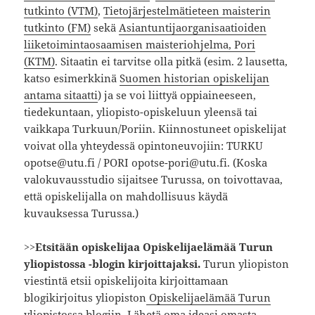
tutkinto (VTM)
,
Tietojärjestelmätieteen maisterin
tutkinto (FM)
sekä
Asiantuntijaorganisaatioiden
liiketoimintaosaamisen maisteriohjelma, Pori
(KTM)
. Sitaatin ei tarvitse olla pitkä (esim. 2 lausetta,
katso esimerkkinä
Suomen historian opiskelijan
antama sitaatti
) ja se voi liittyä oppiaineeseen,
tiedekuntaan, yliopisto-opiskeluun yleensä tai
vaikkapa Turkuun/Poriin. Kiinnostuneet opiskelijat
voivat olla yhteydessä opintoneuvojiin: TURKU
opotse@utu.fi / PORI opotse-pori@utu.fi. (Koska
valokuvausstudio sijaitsee Turussa, on toivottavaa,
että opiskelijalla on mahdollisuus käydä
kuvauksessa Turussa.)
>>
Etsitään opiskelijaa Opiskelijaelämää Turun
yliopistossa -blogin kirjoittajaksi
.
Turun yliopiston
viestintä etsii opiskelijoita kirjoittamaan
blogikirjoitus yliopiston
Opiskelijaelämää Turun
yliopistossa blogiin
. Lähetä oma ideasi omasta