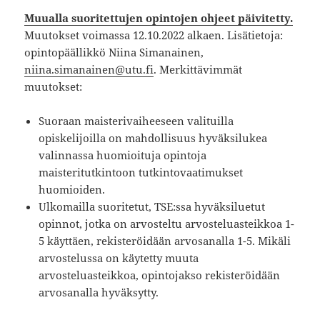
Muualla suoritettujen opintojen ohjeet päivitetty.
Muutokset voimassa 12.10.2022 alkaen. Lisätietoja:
opintopäällikkö Niina Simanainen,
niina.simanainen@utu.fi
. Merkittävimmät
muutokset:
Suoraan maisterivaiheeseen valituilla
opiskelijoilla on mahdollisuus hyväksilukea
valinnassa huomioituja opintoja
maisteritutkintoon tutkintovaatimukset
huomioiden.
Ulkomailla suoritetut, TSE:ssa hyväksiluetut
opinnot, jotka on arvosteltu arvosteluasteikkoa 1-
5 käyttäen, rekisteröidään arvosanalla 1-5. Mikäli
arvostelussa on käytetty muuta
arvosteluasteikkoa, opintojakso rekisteröidään
arvosanalla hyväksytty.