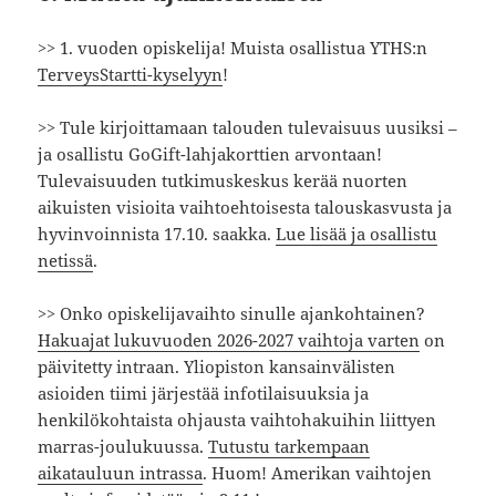
>> 1. vuoden opiskelija! Muista osallistua YTHS:n
TerveysStartti-kyselyyn
!
>> Tule kirjoittamaan talouden tulevaisuus uusiksi –
ja osallistu GoGift-lahjakorttien arvontaan!
Tulevaisuuden tutkimuskeskus kerää nuorten
aikuisten visioita vaihtoehtoisesta talouskasvusta ja
hyvinvoinnista 17.10. saakka.
Lue lisää ja osallistu
netissä
.
>> Onko opiskelijavaihto sinulle ajankohtainen?
Hakuajat lukuvuoden 2026-2027 vaihtoja varten
on
päivitetty intraan. Yliopiston kansainvälisten
asioiden tiimi järjestää infotilaisuuksia ja
henkilökohtaista ohjausta vaihtohakuihin liittyen
marras-joulukuussa.
Tutustu tarkempaan
aikatauluun intrassa
. Huom! Amerikan vaihtojen