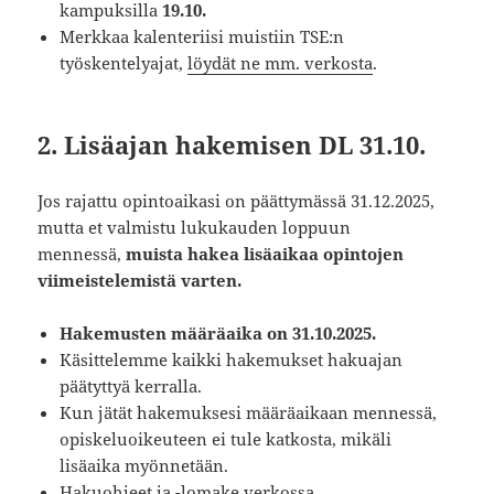
kampuksilla
19.10.
Merkkaa kalenteriisi muistiin TSE:n
työskentelyajat,
löydät ne mm. verkosta
.
2. Lisäajan hakemisen DL 31.10.
Jos rajattu opintoaikasi on päättymässä 31.12.2025,
mutta et valmistu lukukauden loppuun
mennessä,
muista hakea lisäaikaa opintojen
viimeistelemistä varten.
Hakemusten määräaika on 31.10.2025.
Käsittelemme kaikki hakemukset hakuajan
päätyttyä kerralla.
Kun jätät hakemuksesi määräaikaan mennessä,
opiskeluoikeuteen ei tule katkosta, mikäli
lisäaika myönnetään.
Hakuohjeet ja -lomake verkossa
.