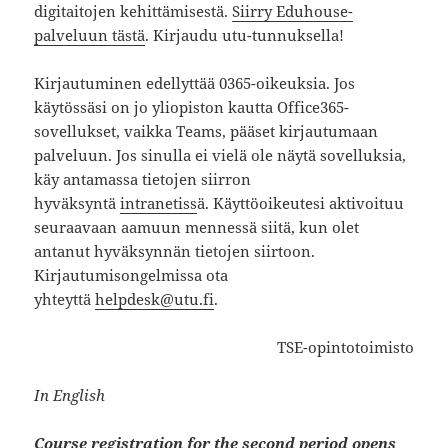
digitaitojen kehittämisestä.
Siirry Eduhouse-
palveluun tästä
. Kirjaudu utu-tunnuksella!
Kirjautuminen edellyttää 0365-oikeuksia. Jos
käytössäsi on jo yliopiston kautta Office365-
sovellukset, vaikka Teams, pääset kirjautumaan
palveluun. Jos sinulla ei vielä ole näytä sovelluksia,
käy antamassa tietojen siirron
hyväksyntä
intranetiss
ä. Käyttöoikeutesi aktivoituu
seuraavaan aamuun mennessä siitä, kun olet
antanut hyväksynnän tietojen siirtoon.
Kirjautumisongelmissa ota
yhteyttä
helpdesk@utu.fi
.​​​
TSE-opintotoimisto
In English
Course registration for the second period opens