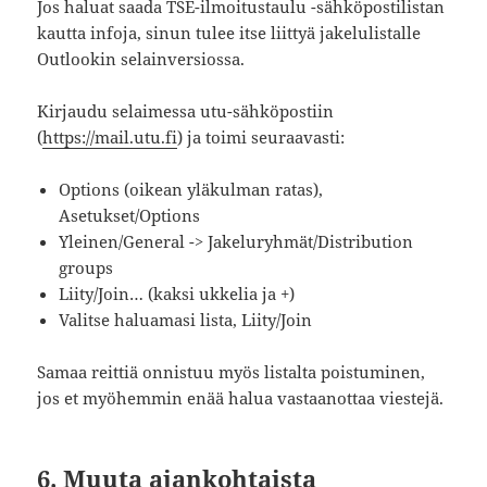
Jos haluat saada TSE-ilmoitustaulu -sähköpostilistan
kautta infoja, sinun tulee itse liittyä jakelulistalle
Outlookin selainversiossa.
Kirjaudu selaimessa utu-sähköpostiin
(
https://mail.utu.fi
) ja toimi seuraavasti:
Options (oikean yläkulman ratas),
Asetukset/Options
Yleinen/General -> Jakeluryhmät/Distribution
groups
Liity/Join… (kaksi ukkelia ja +)
Valitse haluamasi lista, Liity/Join
Samaa reittiä onnistuu myös listalta poistuminen,
jos et myöhemmin enää halua vastaanottaa viestejä.
6. Muuta ajankohtaista