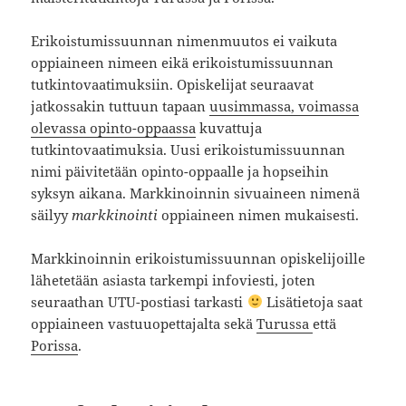
Erikoistumissuunnan nimenmuutos ei vaikuta
oppiaineen nimeen eikä erikoistumissuunnan
tutkintovaatimuksiin. Opiskelijat seuraavat
jatkossakin tuttuun tapaan
uusimmassa, voimassa
olevassa opinto-oppaassa
kuvattuja
tutkintovaatimuksia. Uusi erikoistumissuunnan
nimi päivitetään opinto-oppaalle ja hopseihin
syksyn aikana. Markkinoinnin sivuaineen nimenä
säilyy
markkinointi
oppiaineen nimen mukaisesti.
Markkinoinnin erikoistumissuunnan opiskelijoille
lähetetään asiasta tarkempi infoviesti, joten
seuraathan UTU-postiasi tarkasti
Lisätietoja saat
oppiaineen vastuuopettajalta sekä
Turussa
että
Porissa
.