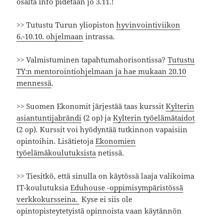
osalta info pidetään jo 3.11.!
>> Tutustu Turun yliopiston
hyvinvointiviikon
6.-10.10. ohjelmaan
intrassa.
>> Valmistuminen tapahtumahorisontissa?
Tutustu
TY:n mentorointiohjelmaan ja hae mukaan 20.10
mennessä
.
>> Suomen Ekonomit järjestää taas kurssit
Kylterin
asiantuntijabrändi
(2 op) ja
Kylterin työelämätaidot
(2 op). Kurssit voi hyödyntää tutkinnon vapaisiin
opintoihin. Lisätietoja
Ekonomien
työelämäkoulutuksista
netissä.
>> Tiesitkö, että sinulla on käytössä laaja valikoima
IT-koulutuksia
Eduhouse -oppimisympäristössä
verkkokursseina. ​​
Kyse ei siis ole
opintopisteytetyistä opinnoista vaan käytännön