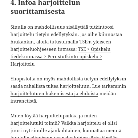
4. Infoa harjoittelun
suorittamisesta
Sinulla on mahdollisuus sisällyttää tutkintoosi
harjoittelu tietyin edellytyksin. Jos aihe kiinnostaa
hiukankin, aloita tutustumalla TSE:n yleiseen
harjoitteluohjeeseen intrassa:
TSE > Opiskelu
tiedekunnassa > Perustutkinto-opiskelu >
Harjoittelu
Yliopistolta on myös mahdollista tietyin edellytyksin
saada rahallista tukea harjoitteluun. Lue tarkemmin
harjoittelutuen hakemisesta ja ehdoista
meidän
intranetistä.
Miten löytää harjoittelupaikka ja miten
harjoittelutuki toimii? Vaikka harjoittelu ei olisi
juuri nyt sinulle ajankohtainen, kannattaa mennä
kuulolle yliopiston urapalveluiden järjestämään