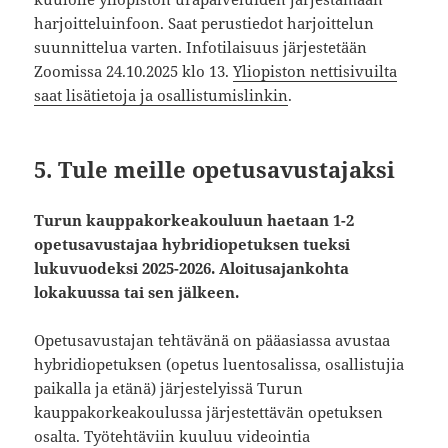
harjoitteluinfoon. Saat perustiedot harjoittelun
suunnittelua varten. Infotilaisuus järjestetään
Zoomissa 24.10.2025 klo 13.
Yliopiston nettisivuilta
saat lisätietoja ja osallistumislinkin
.
5. Tule meille opetusavustajaksi
Turun kauppakorkeakouluun haetaan 1-2
opetusavustajaa hybridiopetuksen tueksi
lukuvuodeksi 2025-2026. Aloitusajankohta
lokakuussa tai sen jälkeen.
Opetusavustajan tehtävänä on pääasiassa avustaa
hybridiopetuksen (opetus luentosalissa, osallistujia
paikalla ja etänä) järjestelyissä Turun
kauppakorkeakoulussa järjestettävän opetuksen
osalta. Työtehtäviin kuuluu videointia