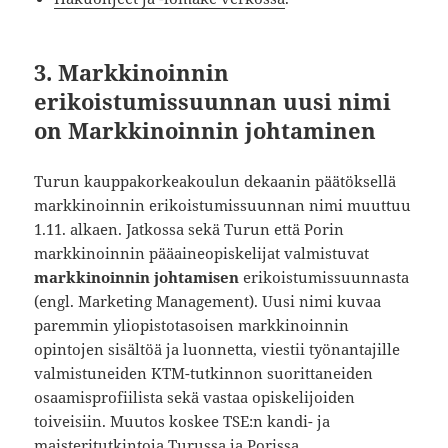
3. Markkinoinnin
erikoistumissuunnan uusi nimi
on Markkinoinnin johtaminen
Turun kauppakorkeakoulun dekaanin päätöksellä
markkinoinnin erikoistumissuunnan nimi muuttuu
1.11. alkaen. Jatkossa sekä Turun että Porin
markkinoinnin pääaineopiskelijat valmistuvat
markkinoinnin johtamisen
erikoistumissuunnasta
(engl. Marketing Management). Uusi nimi kuvaa
paremmin yliopistotasoisen markkinoinnin
opintojen sisältöä ja luonnetta, viestii työnantajille
valmistuneiden KTM-tutkinnon suorittaneiden
osaamisprofiilista sekä vastaa opiskelijoiden
toiveisiin. Muutos koskee TSE:n kandi- ja
maisteritutkintoja Turussa ja Porissa.