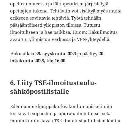
opetustilanteessa ja lähiopetuksen järjestelyjä
opettajien tukena. Tehtäviin voi sisältyä myös muita
erikseen sovittavia tehtäviä. Työtä tehdään
pääsääntöisesti yliopiston tiloissa.
Tutustu
ilmoitukseen ja hae paikkaa
. Huom: Hakuilmoitus
avautuu yliopiston verkossa ja VPN-yhteydellä.
Haku alkaa
29. syyskuuta 2025
ja päättyy
20.
lokakuuta 2025, klo 16.00.
6. Liity TSE-ilmoitustaulu-
sähköpostilistalle
Edennämme kauppakorkeakoulun opiskelijoita
koskevat työpaikka- ja apurahailmoitukset sekä
muuta kiinnostavaa TSE-ilmoitustaulu-listan kautta.