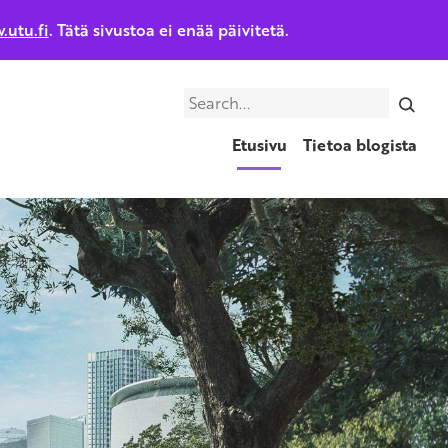
.utu.fi
. Tätä sivustoa ei enää päivitetä.
Search
Etusivu
Tietoa blogista