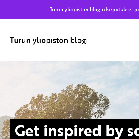
Turun yliopiston blogin kirjoitukset j
Turun yliopiston blogi
Get inspired by s