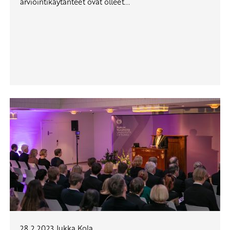
arviointikäytänteet ovat olleet...
28.2.2023
Jukka Kola