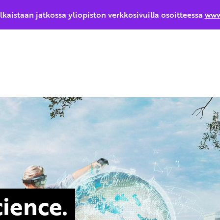
ulkaistaan jatkossa yliopiston verkkosivuilla osoitteessa
www
cience.