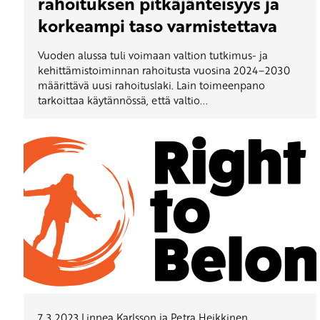
rahoituksen pitkäjänteisyys ja
korkeampi taso varmistettava
Vuoden alussa tuli voimaan valtion tutkimus- ja
kehittämistoiminnan rahoitusta vuosina 2024–2030
määrittävä uusi rahoituslaki. Lain toimeenpano
tarkoittaa käytännössä, että valtio...
7.3.2023
Linnea Karlsson ja Petra Heikkinen